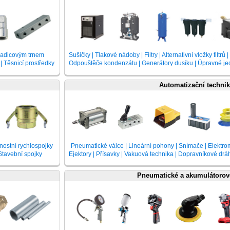
 hadicovým trnem
 | Těsnicí prostředky
Odpouštěče kondenzátu | Generátory dusíku | Úpravné jednotk
Automatizační techni
nostní rychlospojky
Pneumatické válce | Lineární pohony | Snímače | Elektro
Stavební spojky
Ejektory | Přísavky | Vakuová technika | Dopravníkové dráhy |
Pneumatické a akumulátorov