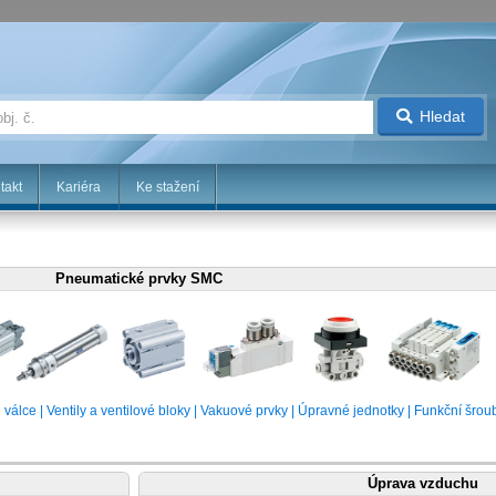
Hledat
takt
Kariéra
Ke stažení
Pneumatické prvky SMC
válce | Ventily a ventilové bloky | Vakuové prvky | Úpravné jednotky | Funkční šrou
Úprava vzduchu