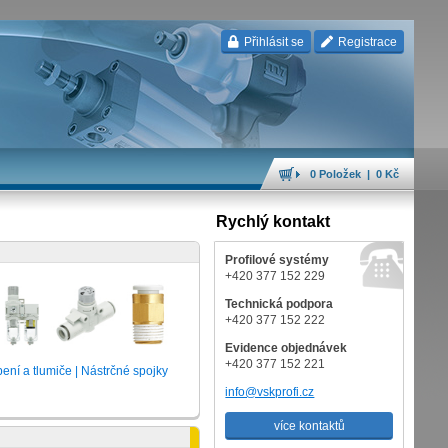
Přihlásit se
Registrace
0 Položek | 0 Kč
Rychlý kontakt
Profilové systémy
+420 377 152 229
Technická podpora
+420 377 152 222
Evidence objednávek
+420 377 152 221
bení a tlumiče | Nástrčné spojky
info@vskprofi.cz
více kontaktů