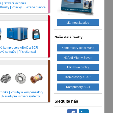
e | Stříkací technika
Brusky | Vrtačky | Tvrzené hlavice
stáhnout katalog
Naše další weby
ové kompresory ABAC a SCR
Kompresory Black Wind
kové spínače | Příslušenství
Nářadí Mighty Seven
Hliníkové profily
Kompresory ABAC
Kompresory SCR
chnika | Příruby a kompenzátory
y | Nářadí pro lisovací systémy
Sledujte nás