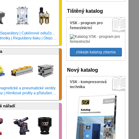
Tištěný katalog
VSK - program pro
řemeslnictví
Sušičky | Tlakové nádoby | Filtry | Alternativní vložky filtrů | Separátory | Cyklónové odlučovače
y | Regulátory tlaku | Olejovače
ka
získejte katalog zdarma
Nový katalog
VSK - kompresorová
technika
magnetické a pneumatické ventily
 Hliníkové profily a příslušenství
é nářadí