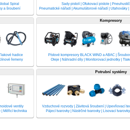
lobal Spiral
Sady pistolí | Ofukovací pistole | Pneuhustič
ky a šroubení
Pneumatické nářadí | Akumulátorové nářadí | Utahováky | 
Kompresory
 Tlakové hadice
Pístové kompresory BLACK WIND a ABAC | Šroub
 Klínové řemeny
Oleje | Náhradní díly | Monitorovací jednotky | Tla
Potrubní systémy
enoidové ventily
Vzduchové rozvody | Závitová šroubení | Upevňovací te
| Měřicí technika
Pájecí tvarovky | Nástrčné tvarovky | Lisovací tvarovk