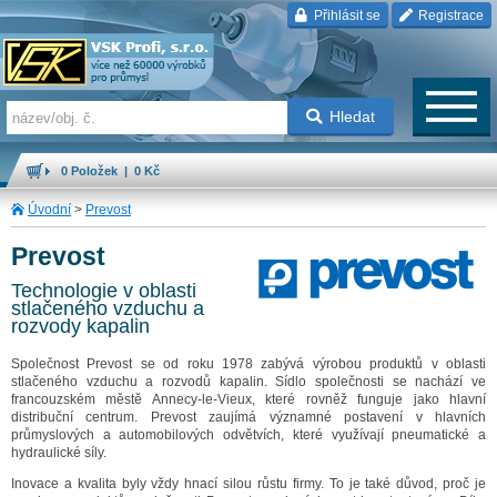
Přihlásit se
Registrace
Hledat
0 Položek | 0 Kč
Úvodní
>
Prevost
Prevost
Technologie v oblasti
stlačeného vzduchu a
rozvody kapalin
Společnost Prevost se od roku 1978 zabývá výrobou produktů v oblasti
stlačeného vzduchu a rozvodů kapalin. Sídlo společnosti se nachází ve
francouzském městě Annecy-le-Vieux, které rovněž funguje jako hlavní
distribuční centrum. Prevost zaujímá významné postavení v hlavních
průmyslových a automobilových odvětvích, které využívají pneumatické a
hydraulické síly.
Inovace a kvalita byly vždy hnací silou růstu firmy. To je také důvod, proč je