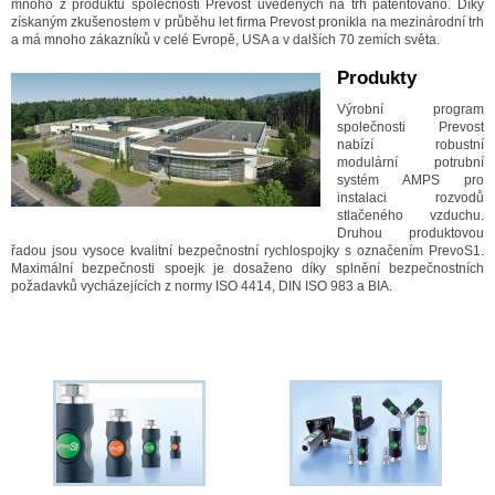
mnoho z produktů společnosti Prevost uvedených na trh patentováno. Díky
získaným zkušenostem v průběhu let firma Prevost pronikla na mezinárodní trh
a má mnoho zákazníků v celé Evropě, USA a v dalších 70 zemích světa.
Produkty
Výrobní program
společnosti Prevost
nabízí robustní
modulární potrubní
systém AMPS pro
instalaci rozvodů
stlačeného vzduchu.
Druhou produktovou
řadou jsou vysoce kvalitní bezpečnostní rychlospojky s označením PrevoS1.
Maximální bezpečnosti spoejk je dosaženo díky splnění bezpečnostních
požadavků vycházejících z normy ISO 4414, DIN ISO 983 a BIA.