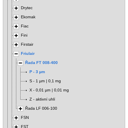
Drytec
Ekomak
Fiac
Fini
Firstair
Friulair
Řada FT 008-400
P - 3 µm
S - 1 µm | 0,1 mg
X - 0,01 µm | 0,01 mg
Z - aktivní uhlí
Řada LF 006-100
FSN
FST