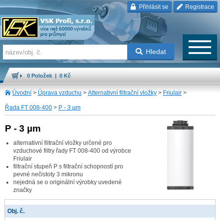
Přihlásit se
Registrace
Hledat
0 Položek | 0 Kč
Úvodní
>
Úprava vzduchu
>
Alternativní filtrační vložky
>
Friulair
>
Řada FT 008-400
>
P - 3 µm
P - 3 µm
alternativní filtrační vložky určené pro
vzduchové filtry řady FT 008-400 od výrobce
Friulair
filtrační stupeň P s filtrační schopností pro
pevné nečistoty 3 mikronu
nejedná se o originální výrobky uvedené
značky
Obj. č.