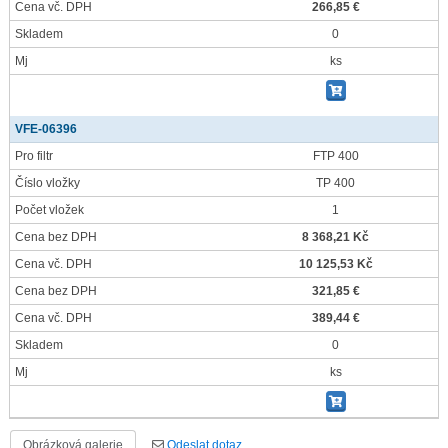
Cena vč. DPH
266,85 €
Skladem
0
Mj
ks
VFE-06396
Pro filtr
FTP 400
Číslo vložky
TP 400
Počet vložek
1
Cena bez DPH
8 368,21 Kč
Cena vč. DPH
10 125,53 Kč
Cena bez DPH
321,85 €
Cena vč. DPH
389,44 €
Skladem
0
Mj
ks
Obrázková galerie
Odeslat dotaz