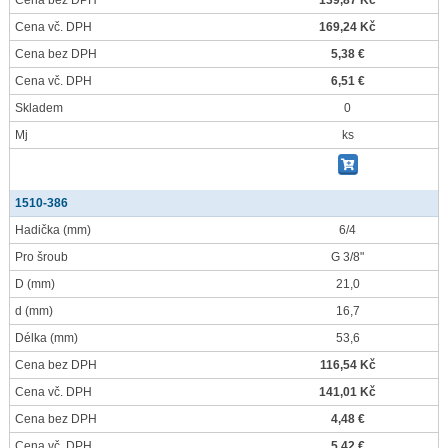
Cena bez DPH
139,87 Kč
Cena vč. DPH
169,24 Kč
Cena bez DPH
5,38 €
Cena vč. DPH
6,51 €
Skladem
0
Mj
ks
1510-386
Hadička
(mm)
6/4
Pro šroub
G 3/8"
D
(mm)
21,0
d
(mm)
16,7
Délka
(mm)
53,6
Cena bez DPH
116,54 Kč
Cena vč. DPH
141,01 Kč
Cena bez DPH
4,48 €
Cena vč. DPH
5,42 €