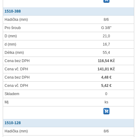
1510-388
Hadička
(mm)
8/6
Pro šroub
G 3/8"
D
(mm)
21,0
d
(mm)
16,7
Délka
(mm)
55,4
Cena bez DPH
116,54 Kč
Cena vč. DPH
141,01 Kč
Cena bez DPH
4,48 €
Cena vč. DPH
5,42 €
Skladem
0
Mj
ks
1510-128
Hadička
(mm)
8/6