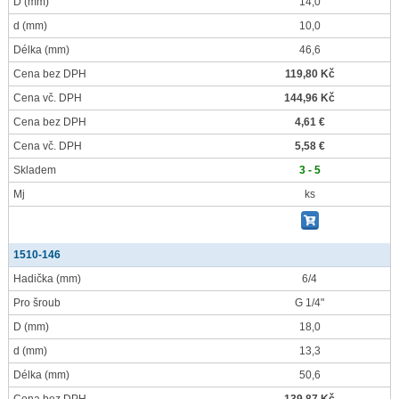
D
(mm)
14,0
d
(mm)
10,0
Délka
(mm)
46,6
Cena bez DPH
119,80 Kč
Cena vč. DPH
144,96 Kč
Cena bez DPH
4,61 €
Cena vč. DPH
5,58 €
Skladem
3 - 5
Mj
ks
1510-146
Hadička
(mm)
6/4
Pro šroub
G 1/4"
D
(mm)
18,0
d
(mm)
13,3
Délka
(mm)
50,6