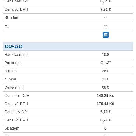
Cena bez DPH
6,54 €
Cena vč. DPH
7,91 €
Skladem
0
Mj
ks
1510-1210
Hadička
(mm)
10/8
Pro šroub
G 1/2"
D
(mm)
26,0
d
(mm)
21,0
Délka
(mm)
68,0
Cena bez DPH
148,29 Kč
Cena vč. DPH
179,43 Kč
Cena bez DPH
5,70 €
Cena vč. DPH
6,90 €
Skladem
0