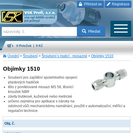
Přihlásit se
Registrace
Hledat
0 Položek | 0 Kč
Úvodní
>
Šroubení
>
Šroubení s maticí - mosazné
>
Objímky 1510
Objímky 1510
šroubení pro zajištění spolehlivého spojení
plastových hadiček
tělo z poniklované mosazi MS 58, těsnící
kroužek NBR
závity trubkové, kuželové nebo metrické
určeno zejména pro aplikace s nároky na
odolnost vůči mechanickému namáhání, použití v automatizační, měřící a
regulační technice
Obj. č.