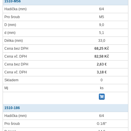
1510-M56
Hadička
(mm)
6/4
Pro šroub
M5
D
(mm)
9,0
d
(mm)
5,1
Délka
(mm)
33,0
Cena bez DPH
68,25 Kč
Cena vč. DPH
82,58 Kč
Cena bez DPH
2,63 €
Cena vč. DPH
3,18 €
Skladem
0
Mj
ks
1510-186
Hadička
(mm)
6/4
Pro šroub
G 1/8"