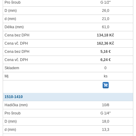
Pro šroub
G 1/2"
D
(mm)
26,0
d
(mm)
21,0
Délka
(mm)
61,0
Cena bez DPH
134,18 Kč
Cena vč. DPH
162,36 Kč
Cena bez DPH
5,16 €
Cena vč. DPH
6,24 €
Skladem
0
Mj
ks
1510-1410
Hadička
(mm)
10/8
Pro šroub
G 1/4"
D
(mm)
18,0
d
(mm)
13,3