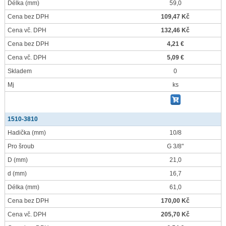
Délka
(mm)
59,0
Cena bez DPH
109,47 Kč
Cena vč. DPH
132,46 Kč
Cena bez DPH
4,21 €
Cena vč. DPH
5,09 €
Skladem
0
Mj
ks
1510-3810
Hadička
(mm)
10/8
Pro šroub
G 3/8"
D
(mm)
21,0
d
(mm)
16,7
Délka
(mm)
61,0
Cena bez DPH
170,00 Kč
Cena vč. DPH
205,70 Kč