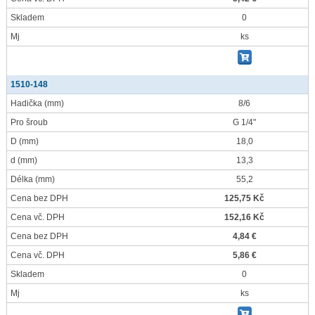
Skladem
0
Mj
ks
1510-148
Hadička
(mm)
8/6
Pro šroub
G 1/4"
D
(mm)
18,0
d
(mm)
13,3
Délka
(mm)
55,2
Cena bez DPH
125,75 Kč
Cena vč. DPH
152,16 Kč
Cena bez DPH
4,84 €
Cena vč. DPH
5,86 €
Skladem
0
Mj
ks