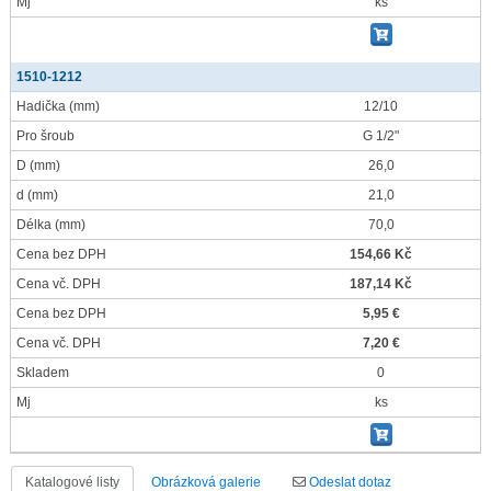
Mj
ks
1510-1212
Hadička
(mm)
12/10
Pro šroub
G 1/2"
D
(mm)
26,0
d
(mm)
21,0
Délka
(mm)
70,0
Cena bez DPH
154,66 Kč
Cena vč. DPH
187,14 Kč
Cena bez DPH
5,95 €
Cena vč. DPH
7,20 €
Skladem
0
Mj
ks
Katalogové listy
Obrázková galerie
Odeslat dotaz