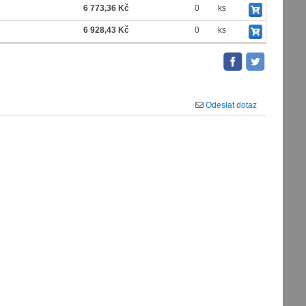
6 773,36 Kč
0
ks
6 928,43 Kč
0
ks
Odeslat dotaz