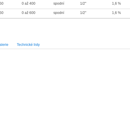
60
0 až 400
spodní
1/2"
1,6 %
60
0 až 600
spodní
1/2"
1,6 %
lerie
Technické listy