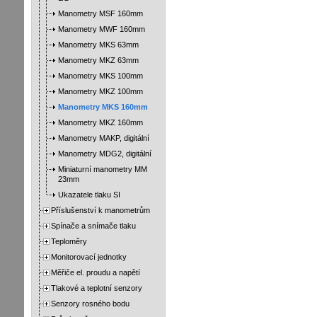
Manometry MSF 160mm
Manometry MWF 160mm
Manometry MKS 63mm
Manometry MKZ 63mm
Manometry MKS 100mm
Manometry MKZ 100mm
Manometry MKS 160mm
Manometry MKZ 160mm
Manometry MAKP, digitální
Manometry MDG2, digitální
Miniaturní manometry MM
23mm
Ukazatele tlaku SI
Příslušenství k manometrům
Spínače a snímače tlaku
Teploměry
Monitorovací jednotky
Měřiče el. proudu a napětí
Tlakové a teplotní senzory
Senzory rosného bodu