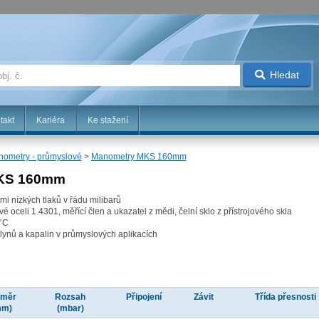
Hledat
takt
Kariéra
Ke stažení
ometry - průmyslové
>
Manometry MKS 160mm
MKS 160mm
i nízkých tlaků v řádu milibarů
vé oceli 1.4301, měřící člen a ukazatel z mědi, čelní sklo z přístrojového skla
 °C
plynů a kapalin v průmyslových aplikacích
ůměr
Rozsah
Připojení
Závit
Třída přesnosti
mm)
(mbar)