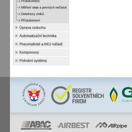
Průtokoměry
Měření oleje a pevných nečistot
Detektory úniků
Příslušenství
Úprava vzduchu
Automatizační technika
Pneumatické a AKU nářadí
Kompresory
Potrubní systémy