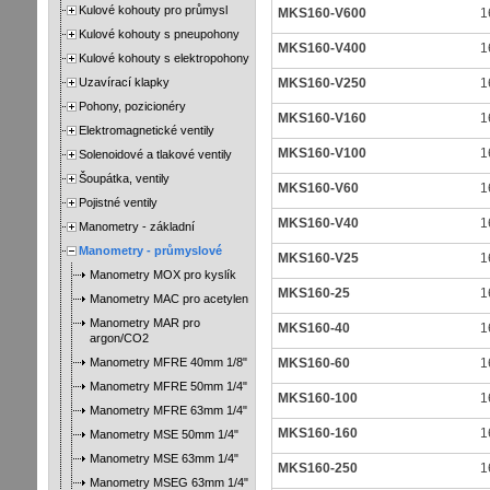
Kulové kohouty pro průmysl
MKS160-V600
1
Kulové kohouty s pneupohony
MKS160-V400
1
Kulové kohouty s elektropohony
Uzavírací klapky
MKS160-V250
1
Pohony, pozicionéry
MKS160-V160
1
Elektromagnetické ventily
MKS160-V100
1
Solenoidové a tlakové ventily
Šoupátka, ventily
MKS160-V60
1
Pojistné ventily
MKS160-V40
1
Manometry - základní
Manometry - průmyslové
MKS160-V25
1
Manometry MOX pro kyslík
MKS160-25
1
Manometry MAC pro acetylen
Manometry MAR pro
MKS160-40
1
argon/CO2
Manometry MFRE 40mm 1/8"
MKS160-60
1
Manometry MFRE 50mm 1/4"
MKS160-100
1
Manometry MFRE 63mm 1/4"
MKS160-160
1
Manometry MSE 50mm 1/4"
Manometry MSE 63mm 1/4"
MKS160-250
1
Manometry MSEG 63mm 1/4"