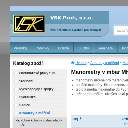
Produkty
Novinky
O firmě
Služby
Semináře
Kon
Katalog zboží
Úvodní
>
Armatury a měření
>
Man
Manometry v mbar 
Pneumatické prvky SMC
manometry určené pro měření velm
Šroubení
použité materiály: těleso z nerezo
Rychlospojky a spojky
teplota média maximálně do +80
určeno pro měření nízkých tlaků 
Hydraulika
Hadice
Armatury a měření
Obj. č.
Pr
Kulové kohouty voda-vzduch-
(
plyn