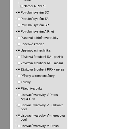
Nářadí AIRPIPE
Potrubní systém SQ
Potrubní systém TA
Potrubní systém SR
Potrubní systém AIRnet
Plastové a hliníkové trubky
Koncové krabice
Upevňovací technika
Závitová šroubení RA - pozink
Závitová šroubení RF - mosaz
Závitová šroubení RFX - nerez
Příruby a kompenzátory
Trubky
Pájecí tvarovky
Lisovací tvarovky V-Press
Aqua-Gas
Lisovací tvarovky V - uhlíková
ocel
Lisovací tvarovky V - nerezová
ocel
Lisovací tvarovky M-Press