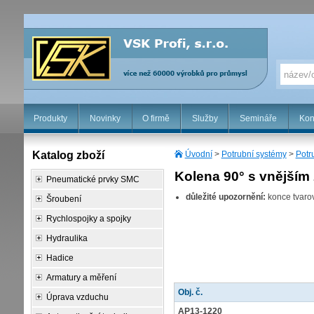
Produkty
Novinky
O firmě
Služby
Semináře
Kon
Katalog zboží
Úvodní
>
Potrubní systémy
>
Potr
Kolena 90° s vnějším
Pneumatické prvky SMC
důležité upozornění:
konce tvaro
Šroubení
Rychlospojky a spojky
Hydraulika
Hadice
Armatury a měření
Obj. č.
Úprava vzduchu
AP13-1220