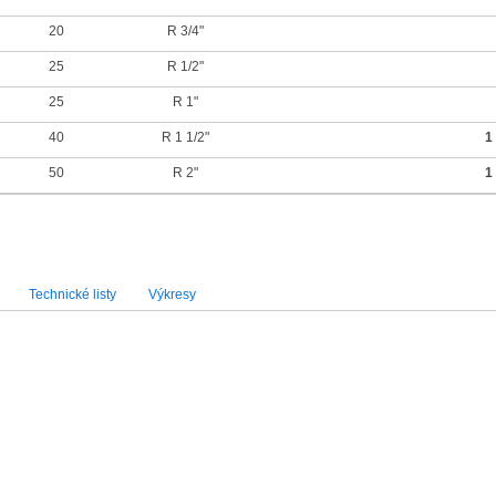
20
R 3/4"
25
R 1/2"
25
R 1"
40
R 1 1/2"
1
50
R 2"
1
Technické listy
Výkresy