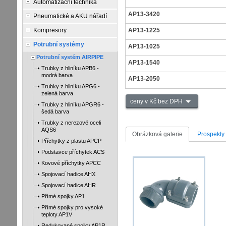
Automatizační technika
AP13-3420
Pneumatické a AKU nářadí
Kompresory
AP13-1225
Potrubní systémy
AP13-1025
Potrubní systém AIRPIPE
AP13-1540
Trubky z hliníku APB6 -
modrá barva
AP13-2050
Trubky z hliníku APG6 -
zelená barva
ceny v Kč bez DPH
Trubky z hliníku APGR6 -
šedá barva
Trubky z nerezové oceli
AQS6
Obrázková galerie
Prospekty
Příchytky z plastu APCP
Podstavce příchytek ACS
Kovové příchytky APCC
Spojovací hadice AHX
Spojovací hadice AHR
Přímé spojky AP1
Přímé spojky pro vysoké
teploty AP1V
Redukované spojky AP1R