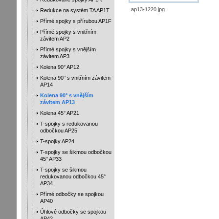
ap13-1220.jpg
Redukce na systém TA AP1T
Přímé spojky s přírubou AP1F
Přímé spojky s vnitřním
závitem AP2
Přímé spojky s vnějším
závitem AP3
Kolena 90° AP12
Kolena 90° s vnitřním závitem
AP14
Kolena 90° s vnějším
závitem AP13
Kolena 45° AP21
T-spojky s redukovanou
odbočkou AP25
T-spojky AP24
T-spojky se šikmou odbočkou
45° AP33
T-spojky se šikmou
redukovanou odbočkou 45°
AP34
Přímé odbočky se spojkou
AP40
Úhlové odbočky se spojkou
AP42