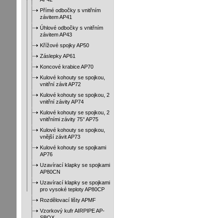
Přímé odbočky s vnitřním
závitem AP41
Úhlové odbočky s vnitřním
závitem AP43
Křížové spojky AP50
Záslepky AP61
Koncové krabice AP70
Kulové kohouty se spojkou,
vnitřní závit AP72
Kulové kohouty se spojkou, 2
vnitřní závity AP74
Kulové kohouty se spojkou, 2
vnitřními závity 75° AP75
Kulové kohouty se spojkou,
vnější závit AP73
Kulové kohouty se spojkami
AP76
Uzavírací klapky se spojkami
AP80CN
Uzavírací klapky se spojkami
pro vysoké teploty AP80CP
Rozdělovací lišty APMF
Vzorkový kufr AIRPIPE AP-
SBOX