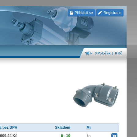
Přihlásit se
Registrace
0 Položek | 0 Kč
a bez DPH
Skladem
Mj
609,44 Kč
6 - 10
ks