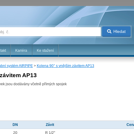
Hledat
takt
Kariéra
Ke stažení
ubní systém AIRPIPE
>
Kolena 90° s vnějším závitem AP13
 závitem AP13
vek jsou dodávány včetně přímých spojek
DN
Závit
Cen
20
R 1/2"