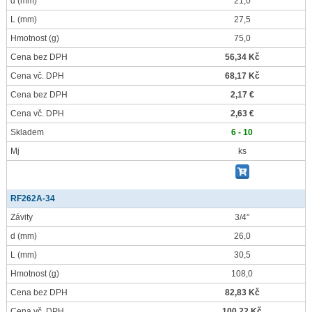
d
(mm)
21,0
L
(mm)
27,5
Hmotnost
(g)
75,0
Cena bez DPH
56,34 Kč
Cena vč. DPH
68,17 Kč
Cena bez DPH
2,17 €
Cena vč. DPH
2,63 €
Skladem
6 - 10
Mj
ks
RF262A-34
Závity
3/4"
d
(mm)
26,0
L
(mm)
30,5
Hmotnost
(g)
108,0
Cena bez DPH
82,83 Kč
Cena vč. DPH
100,22 Kč