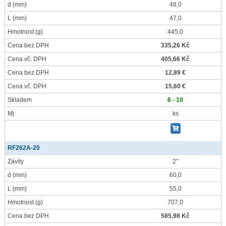
d
(mm)
48,0
L
(mm)
47,0
Hmotnost
(g)
445,0
Cena bez DPH
335,26 Kč
Cena vč. DPH
405,66 Kč
Cena bez DPH
12,89 €
Cena vč. DPH
15,60 €
Skladem
6 - 10
Mj
ks
RF262A-20
Závity
2"
d
(mm)
60,0
L
(mm)
55,0
Hmotnost
(g)
707,0
Cena bez DPH
585,98 Kč