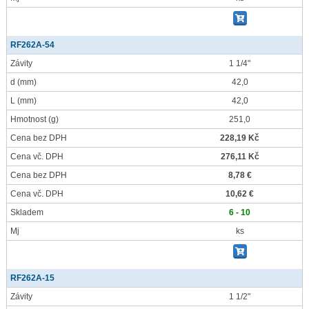
RF262A-54
Závity
1 1/4"
d
(mm)
42,0
L
(mm)
42,0
Hmotnost
(g)
251,0
Cena bez DPH
228,19 Kč
Cena vč. DPH
276,11 Kč
Cena bez DPH
8,78 €
Cena vč. DPH
10,62 €
Skladem
6 - 10
Mj
ks
RF262A-15
Závity
1 1/2"