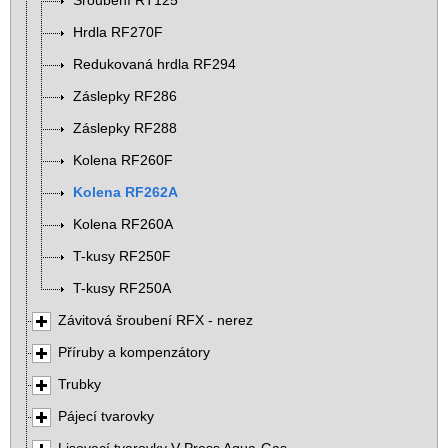
Šroubení RT125
Hrdla RF270F
Redukovaná hrdla RF294
Záslepky RF286
Záslepky RF288
Kolena RF260F
Kolena RF262A
Kolena RF260A
T-kusy RF250F
T-kusy RF250A
Závitová šroubení RFX - nerez
Příruby a kompenzátory
Trubky
Pájecí tvarovky