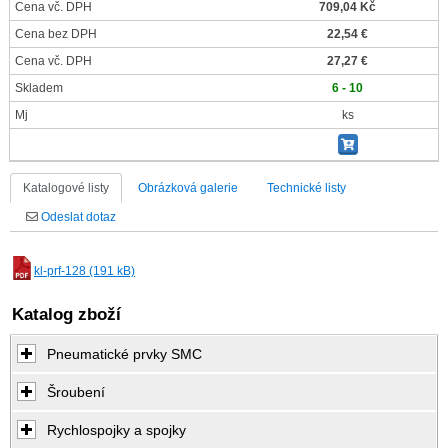
Cena vč. DPH
709,04 Kč
Cena bez DPH
22,54 €
Cena vč. DPH
27,27 €
Skladem
6 - 10
Mj
ks
Katalogové listy
Obrázková galerie
Technické listy
Odeslat dotaz
kl-prf-128 (191 kB)
Katalog zboží
Pneumatické prvky SMC
Šroubení
Rychlospojky a spojky