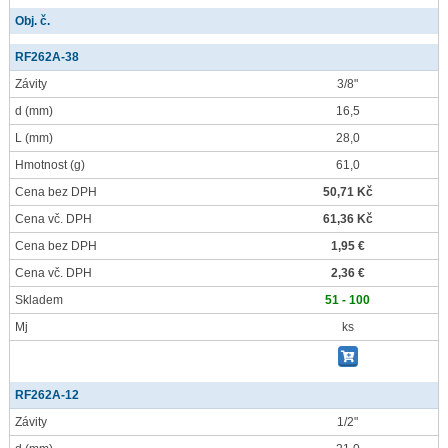
Obj. č.
RF262A-38
Závity
3/8"
d
(mm)
16,5
L
(mm)
28,0
Hmotnost
(g)
61,0
Cena bez DPH
50,71 Kč
Cena vč. DPH
61,36 Kč
Cena bez DPH
1,95 €
Cena vč. DPH
2,36 €
Skladem
51 - 100
Mj
ks
RF262A-12
Závity
1/2"