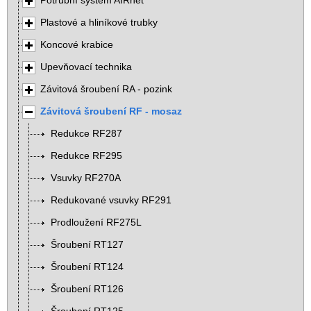
Potrubní systém AIRnet
Plastové a hliníkové trubky
Koncové krabice
Upevňovací technika
Závitová šroubení RA - pozink
Závitová šroubení RF - mosaz
Redukce RF287
Redukce RF295
Vsuvky RF270A
Redukované vsuvky RF291
Prodloužení RF275L
Šroubení RT127
Šroubení RT124
Šroubení RT126