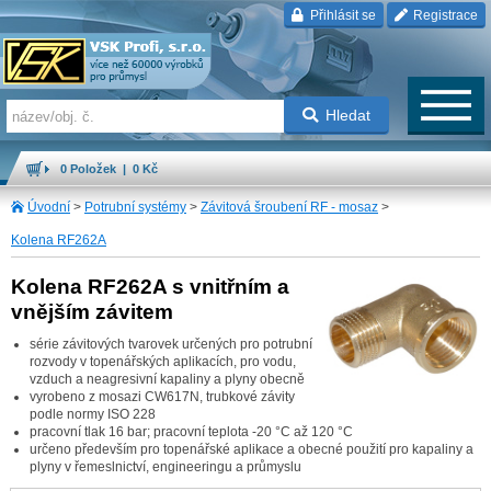
Přihlásit se
Registrace
Hledat
0 Položek | 0 Kč
Úvodní
>
Potrubní systémy
>
Závitová šroubení RF - mosaz
>
Kolena RF262A
Kolena RF262A s vnitřním a
vnějším závitem
série závitových tvarovek určených pro potrubní
rozvody v topenářských aplikacích, pro vodu,
vzduch a neagresivní kapaliny a plyny obecně
vyrobeno z mosazi CW617N, trubkové závity
podle normy ISO 228
pracovní tlak 16 bar; pracovní teplota -20 °C až 120 °C
určeno především pro topenářské aplikace a obecné použití pro kapaliny a
plyny v řemeslnictví, engineeringu a průmyslu