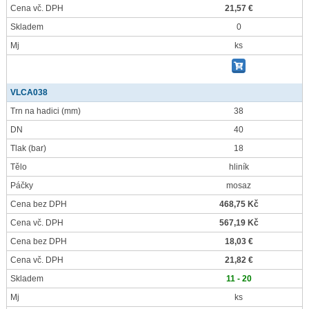
Cena vč. DPH
21,57 €
Skladem
0
Mj
ks
VLCA038
Trn na hadici
(mm)
38
DN
40
Tlak
(bar)
18
Tělo
hliník
Páčky
mosaz
Cena bez DPH
468,75 Kč
Cena vč. DPH
567,19 Kč
Cena bez DPH
18,03 €
Cena vč. DPH
21,82 €
Skladem
11 - 20
Mj
ks