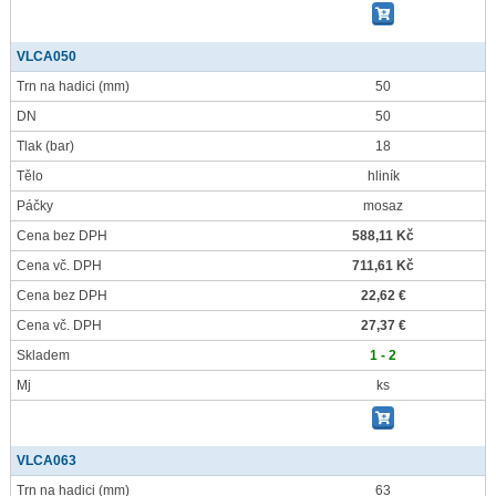
VLCA050
Trn na hadici
(mm)
50
DN
50
Tlak
(bar)
18
Tělo
hliník
Páčky
mosaz
Cena bez DPH
588,11 Kč
Cena vč. DPH
711,61 Kč
Cena bez DPH
22,62 €
Cena vč. DPH
27,37 €
Skladem
1 - 2
Mj
ks
VLCA063
Trn na hadici
(mm)
63