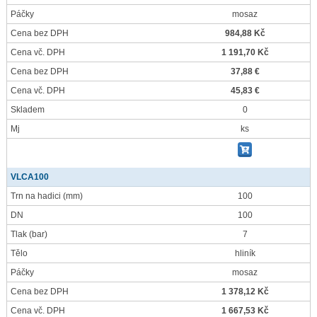
Páčky
mosaz
Cena bez DPH
984,88 Kč
Cena vč. DPH
1 191,70 Kč
Cena bez DPH
37,88 €
Cena vč. DPH
45,83 €
Skladem
0
Mj
ks
VLCA100
Trn na hadici
(mm)
100
DN
100
Tlak
(bar)
7
Tělo
hliník
Páčky
mosaz
Cena bez DPH
1 378,12 Kč
Cena vč. DPH
1 667,53 Kč