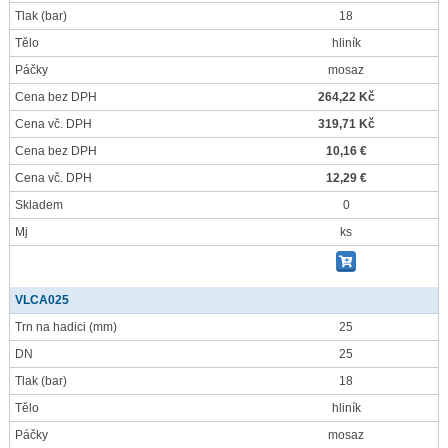
Tlak
(bar)
18
Tělo
hliník
Páčky
mosaz
Cena bez DPH
264,22 Kč
Cena vč. DPH
319,71 Kč
Cena bez DPH
10,16 €
Cena vč. DPH
12,29 €
Skladem
0
Mj
ks
VLCA025
Trn na hadici
(mm)
25
DN
25
Tlak
(bar)
18
Tělo
hliník
Páčky
mosaz