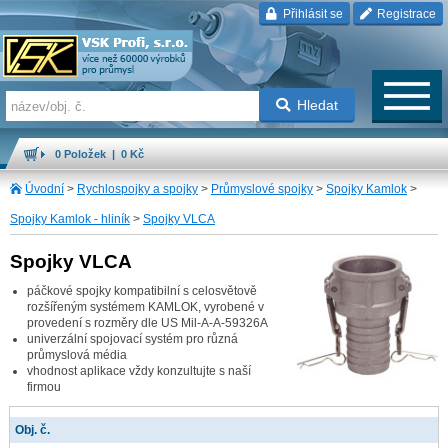
Přihlásit se
Registrace
Hledat
0 Položek | 0 Kč
Úvodní
>
Rychlospojky a spojky
>
Průmyslové spojky
>
Spojky Kamlok
>
Spojky Kamlok - hliník
>
Spojky VLCA
Spojky VLCA
páčkové spojky kompatibilní s celosvětově
rozšířeným systémem KAMLOK, vyrobené v
provedení s rozměry dle US Mil-A-A-59326A
univerzální spojovací systém pro různá
průmyslová média
vhodnost aplikace vždy konzultujte s naší
firmou
Obj. č.