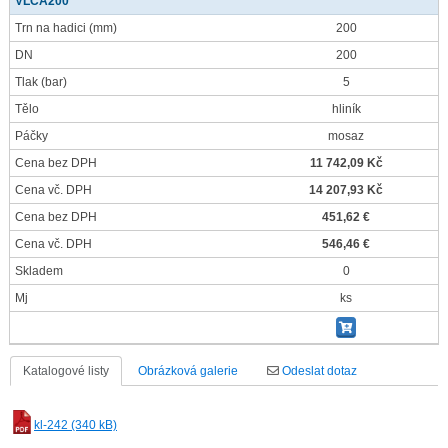
VLCA200
Trn na hadici
(mm)
200
DN
200
Tlak
(bar)
5
Tělo
hliník
Páčky
mosaz
Cena bez DPH
11 742,09 Kč
Cena vč. DPH
14 207,93 Kč
Cena bez DPH
451,62 €
Cena vč. DPH
546,46 €
Skladem
0
Mj
ks
Katalogové listy
Obrázková galerie
Odeslat dotaz
kl-242 (340 kB)