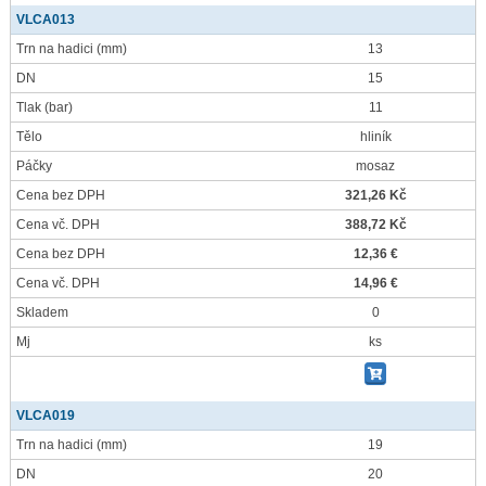
VLCA013
Trn na hadici
(mm)
13
DN
15
Tlak
(bar)
11
Tělo
hliník
Páčky
mosaz
Cena bez DPH
321,26 Kč
Cena vč. DPH
388,72 Kč
Cena bez DPH
12,36 €
Cena vč. DPH
14,96 €
Skladem
0
Mj
ks
VLCA019
Trn na hadici
(mm)
19
DN
20