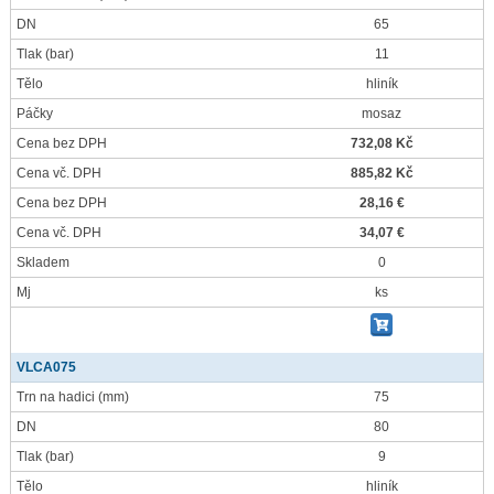
DN
65
Tlak
(bar)
11
Tělo
hliník
Páčky
mosaz
Cena bez DPH
732,08 Kč
Cena vč. DPH
885,82 Kč
Cena bez DPH
28,16 €
Cena vč. DPH
34,07 €
Skladem
0
Mj
ks
VLCA075
Trn na hadici
(mm)
75
DN
80
Tlak
(bar)
9
Tělo
hliník