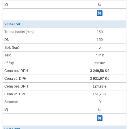
Mj
ks
VLCA150
Trn na hadici
(mm)
150
DN
150
Tlak
(bar)
5
Tělo
hliník
Páčky
mosaz
Cena bez DPH
3 249,56 Kč
Cena vč. DPH
3 931,97 Kč
Cena bez DPH
124,98 €
Cena vč. DPH
151,23 €
Skladem
0
Mj
ks