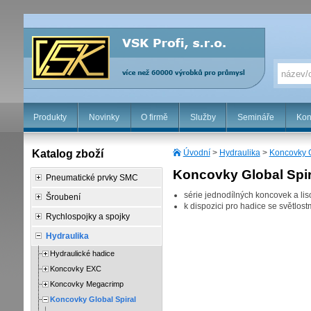
Produkty
Novinky
O firmě
Služby
Semináře
Kon
Katalog zboží
Úvodní
>
Hydraulika
>
Koncovky G
Koncovky Global Spir
Pneumatické prvky SMC
série jednodílných koncovek a lis
Šroubení
k dispozici pro hadice se světlo
Rychlospojky a spojky
Hydraulika
Hydraulické hadice
Koncovky EXC
Koncovky Megacrimp
Koncovky Global Spiral