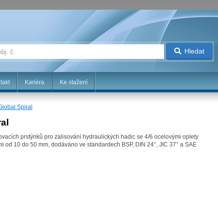
Hledat
takt
Kariéra
Ke stažení
lobal Spiral
al
ovacích prstýnků pro zalisování hydraulických hadic se 4/6 ocelovými oplety
stmi od 10 do 50 mm, dodáváno ve standardech BSP, DIN 24°, JIC 37° a SAE