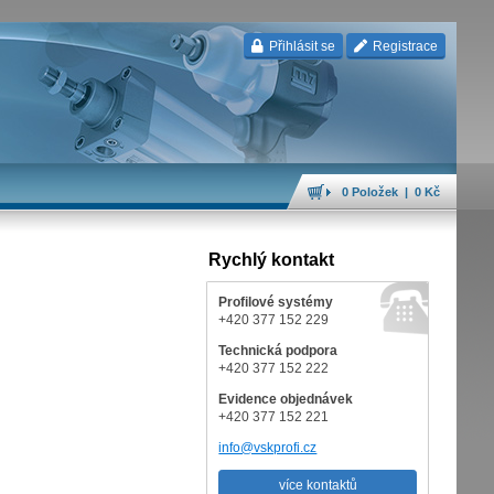
Přihlásit se
Registrace
0 Položek | 0 Kč
Rychlý kontakt
Profilové systémy
+420 377 152 229
Technická podpora
+420 377 152 222
Evidence objednávek
+420 377 152 221
info@vskprofi.cz
více kontaktů