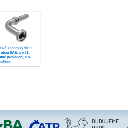
lové koncovky 90° s
írubou SAE, typ 61,
ouhé provedení, s o-
oužkem