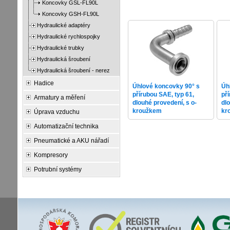
Koncovky GSL-FL90L
Koncovky GSH-FL90L
Hydraulické adaptéry
Hydraulické rychlospojky
Hydraulické trubky
Hydraulická šroubení
Hydraulická šroubení - nerez
Hadice
Úhlové koncovky 90° s
Úh
přírubou SAE, typ 61,
př
Armatury a měření
dlouhé provedení, s o-
dl
kroužkem
kr
Úprava vzduchu
Automatizační technika
Pneumatické a AKU nářadí
Kompresory
Potrubní systémy