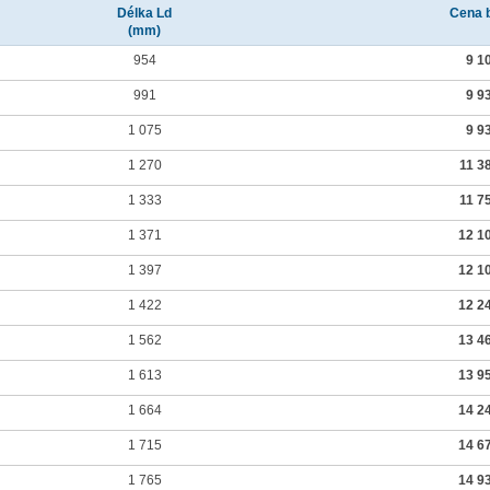
Délka Ld
Cena 
(mm)
954
9 1
991
9 9
1 075
9 9
1 270
11 3
1 333
11 7
1 371
12 1
1 397
12 1
1 422
12 2
1 562
13 4
1 613
13 9
1 664
14 2
1 715
14 6
1 765
14 9