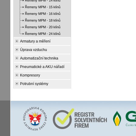
Řemeny MPM - 14 klínů
Řemeny MPM - 15 klínů
Řemeny MPM - 16 klínů
Řemeny MPM - 18 klínů
Řemeny MPM - 20 klínů
Řemeny MPM - 24 klínů
Armatury a měření
Úprava vzduchu
Automatizační technika
Pneumatické a AKU nářadí
Kompresory
Potrubní systémy