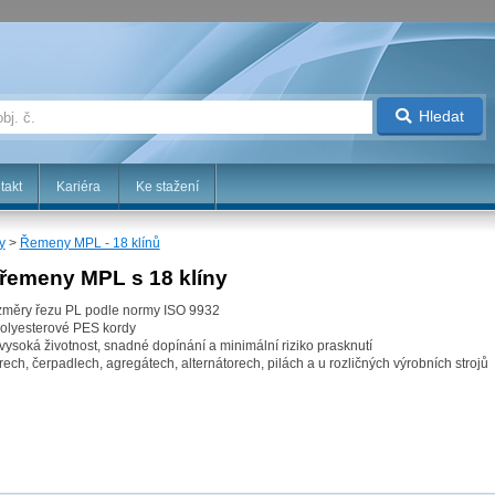
Hledat
takt
Kariéra
Ke stažení
y
>
Řemeny MPL - 18 klínů
řemeny MPL s 18 klíny
změry řezu PL podle normy ISO 9932
polyesterové PES kordy
ysoká životnost, snadné dopínání a minimální riziko prasknutí
ch, čerpadlech, agregátech, alternátorech, pilách a u rozličných výrobních strojů