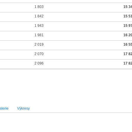
1 803
15 3
1 842
15 5
1 943
15 9
1 981
16 2
2 019
16 5
2 070
17 8
2 096
17 8
lerie
Výkresy