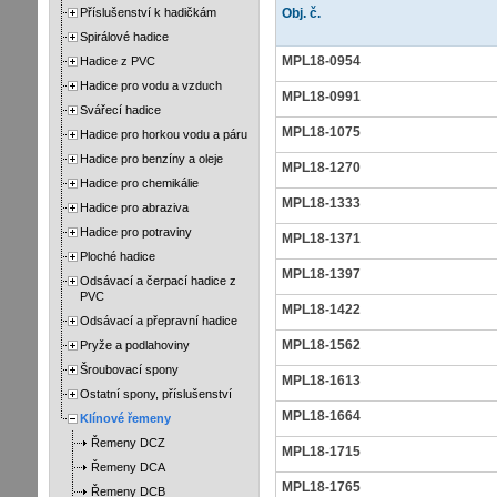
Příslušenství k hadičkám
Obj. č.
Spirálové hadice
MPL18-0954
Hadice z PVC
Hadice pro vodu a vzduch
MPL18-0991
Svářecí hadice
MPL18-1075
Hadice pro horkou vodu a páru
Hadice pro benzíny a oleje
MPL18-1270
Hadice pro chemikálie
MPL18-1333
Hadice pro abraziva
Hadice pro potraviny
MPL18-1371
Ploché hadice
MPL18-1397
Odsávací a čerpací hadice z
PVC
MPL18-1422
Odsávací a přepravní hadice
MPL18-1562
Pryže a podlahoviny
Šroubovací spony
MPL18-1613
Ostatní spony, příslušenství
MPL18-1664
Klínové řemeny
Řemeny DCZ
MPL18-1715
Řemeny DCA
MPL18-1765
Řemeny DCB