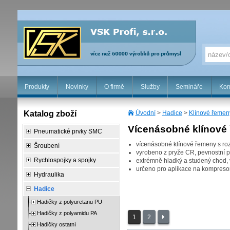
Produkty
Novinky
O firmě
Služby
Semináře
Kon
Katalog zboží
Úvodní
>
Hadice
>
Klínové řemen
Vícenásobné klínové 
Pneumatické prvky SMC
vícenásobné klínové řemeny s ro
Šroubení
vyrobeno z pryže CR, pevnostní 
Rychlospojky a spojky
extrémně hladký a studený chod, v
určeno pro aplikace na kompresore
Hydraulika
Hadice
Hadičky z polyuretanu PU
Hadičky z polyamidu PA
1
2
Hadičky ostatní