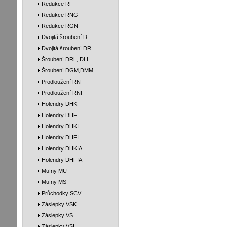
Redukce RF
Redukce RNG
Redukce RGN
Dvojitá šroubení D
Dvojitá šroubení DR
Šroubení DRL, DLL
Šroubení DGM,DMM
Prodloužení RN
Prodloužení RNF
Holendry DHK
Holendry DHF
Holendry DHKI
Holendry DHFI
Holendry DHKIA
Holendry DHFIA
Mufny MU
Mufny MS
Průchodky SCV
Záslepky VSK
Záslepky VS
Záslepky VSI