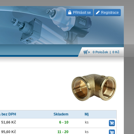
Přihlásit se
Registrace
0 Položek | 0 Kč
 bez DPH
Skladem
Mj
51,66 Kč
6 - 10
ks
95,60 Kč
11 - 20
ks