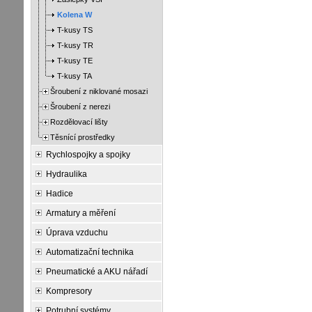
Kolena W
T-kusy TS
T-kusy TR
T-kusy TE
T-kusy TA
Šroubení z niklované mosazi
Šroubení z nerezi
Rozdělovací lišty
Těsnící prostředky
Rychlospojky a spojky
Hydraulika
Hadice
Armatury a měření
Úprava vzduchu
Automatizační technika
Pneumatické a AKU nářadí
Kompresory
Potrubní systémy