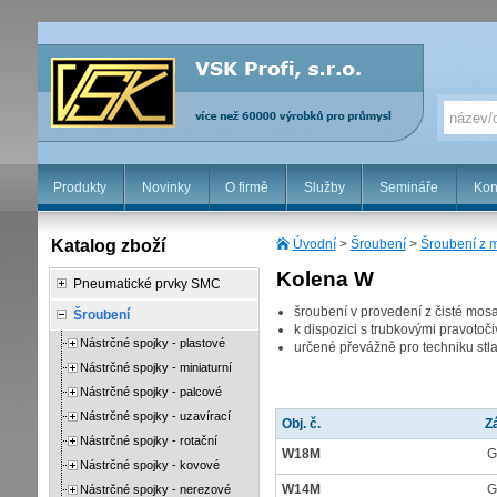
Produkty
Novinky
O firmě
Služby
Semináře
Kon
Katalog zboží
Úvodní
>
Šroubení
>
Šroubení z 
Kolena W
Pneumatické prvky SMC
šroubení v provedení z čisté mos
Šroubení
k dispozici s trubkovými pravotoči
Nástrčné spojky - plastové
určené převážně pro techniku stla
Nástrčné spojky - miniaturní
Nástrčné spojky - palcové
Nástrčné spojky - uzavírací
Obj. č.
Zá
Nástrčné spojky - rotační
W18M
G
Nástrčné spojky - kovové
W14M
G
Nástrčné spojky - nerezové