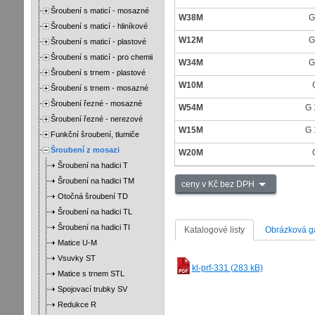
Šroubení s maticí - mosazné
W38M
G
Šroubení s maticí - hliníkové
W12M
G
Šroubení s maticí - plastové
Šroubení s maticí - pro chemii
W34M
G
Šroubení s trnem - plastové
W10M
Šroubení s trnem - mosazné
Šroubení řezné - mosazné
W54M
G 
Šroubení řezné - nerezové
W15M
G 
Funkční šroubení, tlumiče
Šroubení z mosazi
W20M
Šroubení na hadici T
Šroubení na hadici TM
ceny v Kč bez DPH
Otočná šroubení TD
Šroubení na hadici TL
Šroubení na hadici TI
Katalogové listy
Obrázková ga
Matice U-M
Vsuvky ST
kl-prf-331 (283 kB)
Matice s trnem STL
Spojovací trubky SV
Redukce R