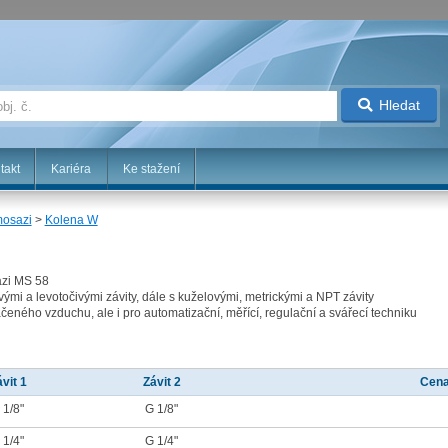
Hledat
takt
Kariéra
Ke stažení
mosazi
>
Kolena W
azi MS 58
vými a levotočivými závity, dále s kuželovými, metrickými a NPT závity
čeného vzduchu, ale i pro automatizační, měřící, regulační a svářecí techniku
vit 1
Závit 2
Cena
 1/8"
G 1/8"
 1/4"
G 1/4"