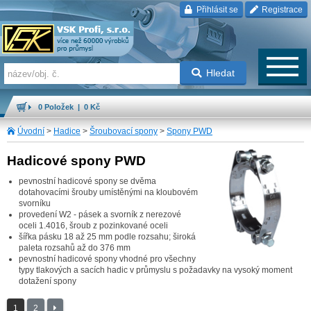
Přihlásit se
Registrace
Hledat
0 Položek | 0 Kč
Úvodní
>
Hadice
>
Šroubovací spony
>
Spony PWD
Hadicové spony PWD
pevnostní hadicové spony se dvěma
dotahovacími šrouby umístěnými na kloubovém
svorníku
provedení W2 - pásek a svorník z nerezové
oceli 1.4016, šroub z pozinkované oceli
šířka pásku 18 až 25 mm podle rozsahu; široká
paleta rozsahů až do 376 mm
pevnostní hadicové spony vhodné pro všechny
typy tlakových a sacích hadic v průmyslu s požadavky na vysoký moment
dotažení spony
1
2