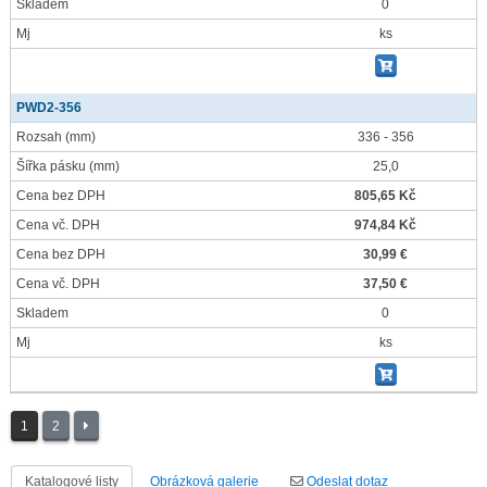
Skladem
0
Mj
ks
PWD2-356
Rozsah
(mm)
336 - 356
Šířka pásku
(mm)
25,0
Cena bez DPH
805,65 Kč
Cena vč. DPH
974,84 Kč
Cena bez DPH
30,99 €
Cena vč. DPH
37,50 €
Skladem
0
Mj
ks
1
2
Katalogové listy
Obrázková galerie
Odeslat dotaz