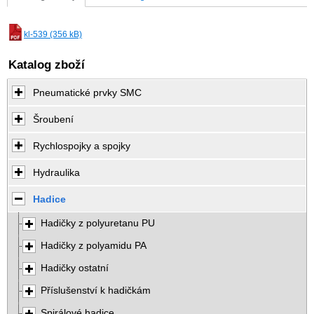
kl-539 (356 kB)
Katalog zboží
Pneumatické prvky SMC
Šroubení
Rychlospojky a spojky
Hydraulika
Hadice
Hadičky z polyuretanu PU
Hadičky z polyamidu PA
Hadičky ostatní
Příslušenství k hadičkám
Spirálové hadice