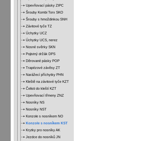
Upevňovací pásky ZIPC
Šrouby Kombi Torx SKO
Šrouby s hmoždinkou SNH
Závitové tyče TZ
Úchytky UCZ
Úchytky UCS, nerez
Nosné svěrky SKN
Pojistný držák DPS
Děrované pásky POP
Trapézové závěsy ZT
Narážecí příchytky PHN
Kleště na závitové tyče KZT
Čelisti do kleští KZT
Upevňovací třmeny ZNZ
Nosníky NS
Nosníky NST
Konzole s nosníkem NO
Konzole s nosníkem KST
Krytky pro nosníky AK
Jezdce do nosníků JN