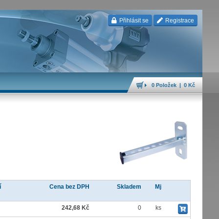
Přihlásit se
Registrace
0 Položek | 0 Kč
í
Cena bez DPH
Skladem
Mj
242,68 Kč
0
ks