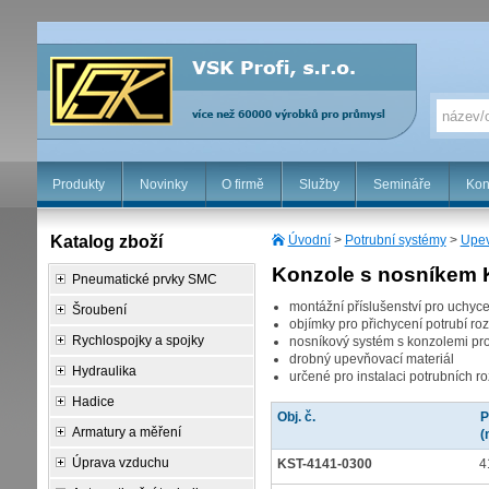
Produkty
Novinky
O firmě
Služby
Semináře
Kon
Katalog zboží
Úvodní
>
Potrubní systémy
>
Upev
Konzole s nosníkem
Pneumatické prvky SMC
montážní příslušenství pro uchyc
Šroubení
objímky pro přichycení potrubí ro
Rychlospojky a spojky
nosníkový systém s konzolemi pr
drobný upevňovací materiál
Hydraulika
určené pro instalaci potrubních 
Hadice
Obj. č.
P
Armatury a měření
(
Úprava vzduchu
KST-4141-0300
4