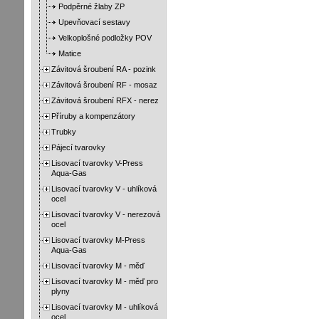
Podpěrné žlaby ZP
Upevňovací sestavy
Velkoplošné podložky POV
Matice
Závitová šroubení RA - pozink
Závitová šroubení RF - mosaz
Závitová šroubení RFX - nerez
Příruby a kompenzátory
Trubky
Pájecí tvarovky
Lisovací tvarovky V-Press
Aqua-Gas
Lisovací tvarovky V - uhlíková
ocel
Lisovací tvarovky V - nerezová
ocel
Lisovací tvarovky M-Press
Aqua-Gas
Lisovací tvarovky M - měď
Lisovací tvarovky M - měď pro
plyny
Lisovací tvarovky M - uhlíková
ocel