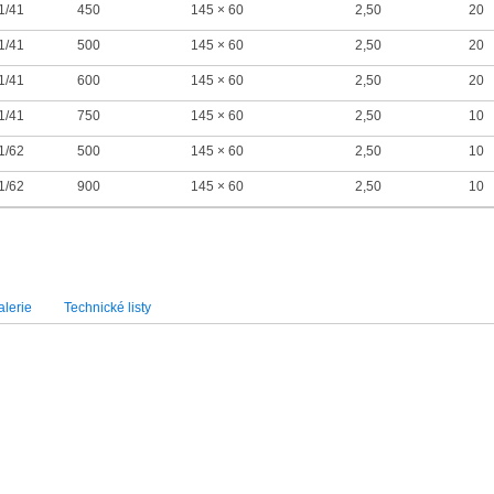
1/41
450
145 × 60
2,50
20
1/41
500
145 × 60
2,50
20
1/41
600
145 × 60
2,50
20
1/41
750
145 × 60
2,50
10
1/62
500
145 × 60
2,50
10
1/62
900
145 × 60
2,50
10
lerie
Technické listy