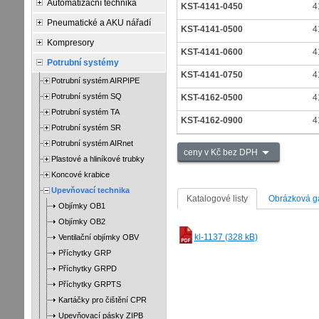
Automatizační technika
KST-4141-0450
4
Pneumatické a AKU nářadí
KST-4141-0500
4
Kompresory
KST-4141-0600
4
Potrubní systémy
KST-4141-0750
4
Potrubní systém AIRPIPE
Potrubní systém SQ
KST-4162-0500
4
Potrubní systém TA
KST-4162-0900
4
Potrubní systém SR
Potrubní systém AIRnet
ceny v Kč bez DPH
Plastové a hliníkové trubky
Koncové krabice
Upevňovací technika
Katalogové listy
Obrázková ga
Objímky OB1
Objímky OB2
kl-1137 (328 kB)
Ventilační objímky OBV
Příchytky GRP
Příchytky GRPD
Příchytky GRPTS
Kartáčky pro čištění CPR
Upevňovací pásky ZIPB