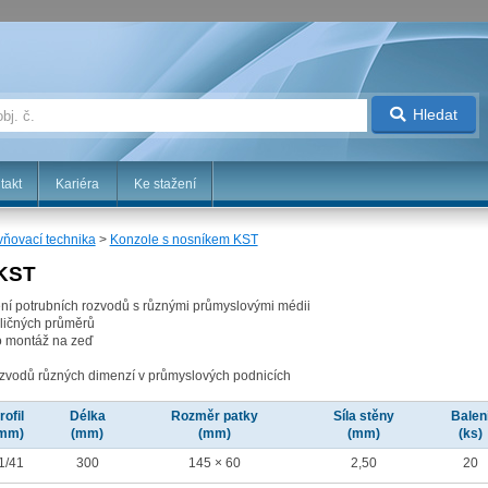
Hledat
takt
Kariéra
Ke stažení
ňovací technika
>
Konzole s nosníkem KST
 KST
ení potrubních rozvodů s různými průmyslovými médii
zličných průměrů
o montáž na zeď
rozvodů různých dimenzí v průmyslových podnicích
rofil
Délka
Rozměr patky
Síla stěny
Balen
mm)
(mm)
(mm)
(mm)
(ks)
1/41
300
145 × 60
2,50
20