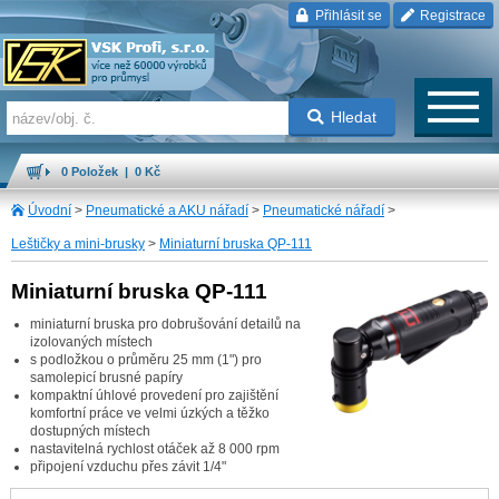
Přihlásit se
Registrace
Hledat
0 Položek | 0 Kč
Úvodní
>
Pneumatické a AKU nářadí
>
Pneumatické nářadí
>
Leštičky a mini-brusky
>
Miniaturní bruska QP-111
Miniaturní bruska QP-111
miniaturní bruska pro dobrušování detailů na
izolovaných místech
s podložkou o průměru 25 mm (1") pro
samolepicí brusné papíry
kompaktní úhlové provedení pro zajištění
komfortní práce ve velmi úzkých a těžko
dostupných místech
nastavitelná rychlost otáček až 8 000 rpm
připojení vzduchu přes závit 1/4"