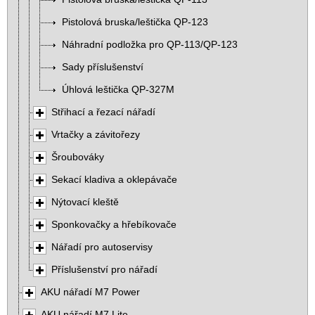
Pistolová bruska/leštička QP-123
Náhradní podložka pro QP-113/QP-123
Sady příslušenství
Úhlová leštička QP-327M
Střihací a řezací nářadí
Vrtačky a závitořezy
Šroubováky
Sekací kladiva a oklepávače
Nýtovací kleště
Sponkovačky a hřebíkovače
Nářadí pro autoservisy
Příslušenství pro nářadí
AKU nářadí M7 Power
AKU nářadí M7 Lite