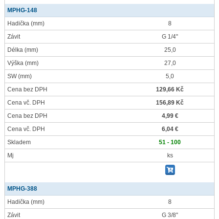
MPHG-148
Hadička
(mm)
8
Závit
G 1/4"
Délka
(mm)
25,0
Výška
(mm)
27,0
SW
(mm)
5,0
Cena bez DPH
129,66 Kč
Cena vč. DPH
156,89 Kč
Cena bez DPH
4,99 €
Cena vč. DPH
6,04 €
Skladem
51 - 100
Mj
ks
MPHG-388
Hadička
(mm)
8
Závit
G 3/8"