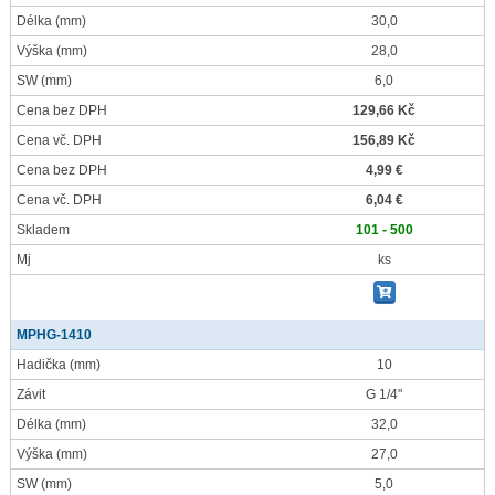
Délka
(mm)
30,0
Výška
(mm)
28,0
SW
(mm)
6,0
Cena bez DPH
129,66 Kč
Cena vč. DPH
156,89 Kč
Cena bez DPH
4,99 €
Cena vč. DPH
6,04 €
Skladem
101 - 500
Mj
ks
MPHG-1410
Hadička
(mm)
10
Závit
G 1/4"
Délka
(mm)
32,0
Výška
(mm)
27,0
SW
(mm)
5,0