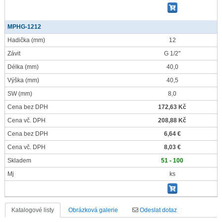
MPHG-1212
Hadička
(mm)
12
Závit
G 1/2"
Délka
(mm)
40,0
Výška
(mm)
40,5
SW
(mm)
8,0
Cena bez DPH
172,63 Kč
Cena vč. DPH
208,88 Kč
Cena bez DPH
6,64 €
Cena vč. DPH
8,03 €
Skladem
51 - 100
Mj
ks
Katalogové listy
Obrázková galerie
Odeslat dotaz