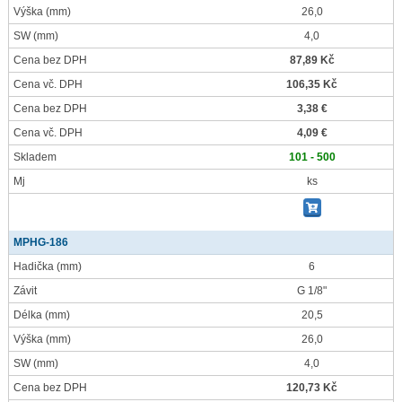
Výška
(mm)
26,0
SW
(mm)
4,0
Cena bez DPH
87,89 Kč
Cena vč. DPH
106,35 Kč
Cena bez DPH
3,38 €
Cena vč. DPH
4,09 €
Skladem
101 - 500
Mj
ks
MPHG-186
Hadička
(mm)
6
Závit
G 1/8"
Délka
(mm)
20,5
Výška
(mm)
26,0
SW
(mm)
4,0
Cena bez DPH
120,73 Kč