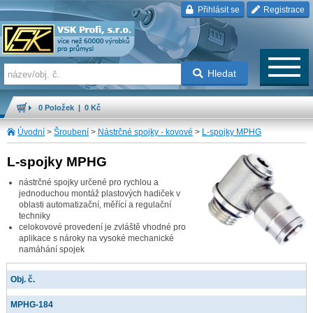
Přihlásit se
Registrace
Hledat
0 Položek | 0 Kč
Úvodní
>
Šroubení
>
Nástrčné spojky - kovové
>
L-spojky MPHG
L-spojky MPHG
nástrčné spojky určené pro rychlou a
jednoduchou montáž plastových hadiček v
oblasti automatizační, měřící a regulační
techniky
celokovové provedení je zvláště vhodné pro
aplikace s nároky na vysoké mechanické
namáhání spojek
Obj. č.
MPHG-184