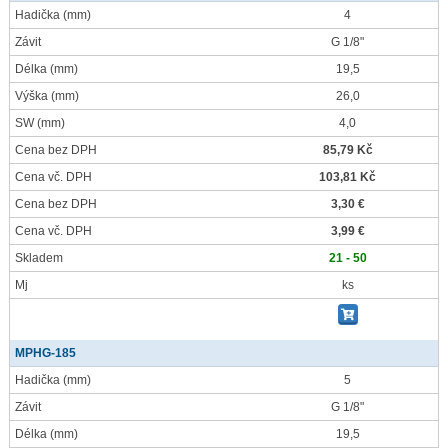
Hadička
(mm)
4
Závit
G 1/8"
Délka
(mm)
19,5
Výška
(mm)
26,0
SW
(mm)
4,0
Cena bez DPH
85,79 Kč
Cena vč. DPH
103,81 Kč
Cena bez DPH
3,30 €
Cena vč. DPH
3,99 €
Skladem
21 - 50
Mj
ks
MPHG-185
Hadička
(mm)
5
Závit
G 1/8"
Délka
(mm)
19,5