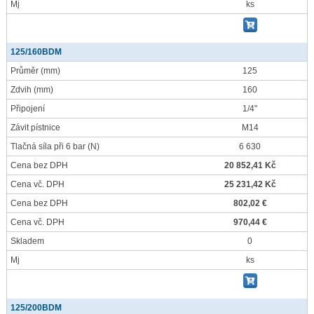
Mj
ks
125/160BDM
Průměr
(mm)
125
Zdvih
(mm)
160
Připojení
1/4"
Závit pístnice
M14
Tlačná síla při 6 bar
(N)
6 630
Cena bez DPH
20 852,41 Kč
Cena vč. DPH
25 231,42 Kč
Cena bez DPH
802,02 €
Cena vč. DPH
970,44 €
Skladem
0
Mj
ks
125/200BDM