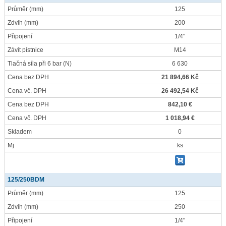
Průměr
(mm)
125
Zdvih
(mm)
200
Připojení
1/4"
Závit pístnice
M14
Tlačná síla při 6 bar
(N)
6 630
Cena bez DPH
21 894,66 Kč
Cena vč. DPH
26 492,54 Kč
Cena bez DPH
842,10 €
Cena vč. DPH
1 018,94 €
Skladem
0
Mj
ks
125/250BDM
Průměr
(mm)
125
Zdvih
(mm)
250
Připojení
1/4"