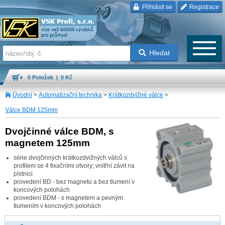
Přihlásit se
Registrace
Hledat
0 Položek | 0 Kč
Úvodní
>
Automatizační technika
>
Krátkozdvižné válce
>
Válce BDM 125mm
Dvojčinné válce BDM, s
magnetem 125mm
série dvojčinných krátkozdvižných válců s
profilem se 4 fixačními otvory; vnitřní závit na
pístnici
provedení BD - bez magnetu a bez tlumení v
koncových polohách
provedení BDM - s magnetem a pevným
tlumením v koncových polohách