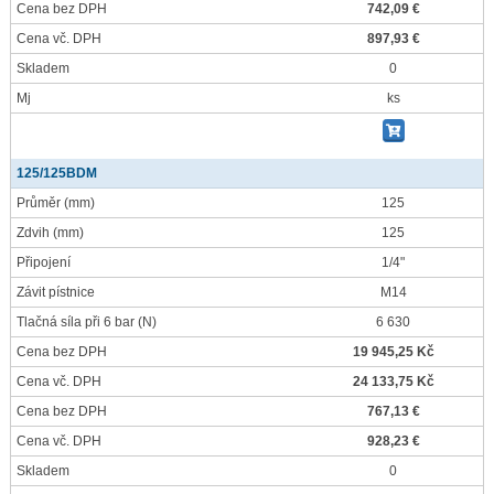
Cena bez DPH
742,09 €
Cena vč. DPH
897,93 €
Skladem
0
Mj
ks
125/125BDM
Průměr
(mm)
125
Zdvih
(mm)
125
Připojení
1/4"
Závit pístnice
M14
Tlačná síla při 6 bar
(N)
6 630
Cena bez DPH
19 945,25 Kč
Cena vč. DPH
24 133,75 Kč
Cena bez DPH
767,13 €
Cena vč. DPH
928,23 €
Skladem
0