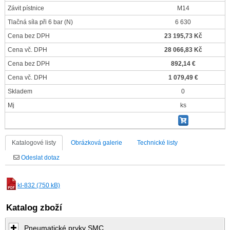
Závit pístnice
M14
Tlačná síla při 6 bar
(N)
6 630
Cena bez DPH
23 195,73 Kč
Cena vč. DPH
28 066,83 Kč
Cena bez DPH
892,14 €
Cena vč. DPH
1 079,49 €
Skladem
0
Mj
ks
Katalogové listy
Obrázková galerie
Technické listy
Odeslat dotaz
kl-832 (750 kB)
Katalog zboží
Pneumatické prvky SMC