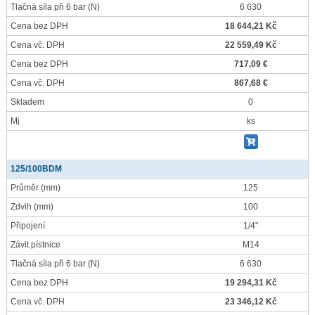
Tlačná síla při 6 bar
(N)
6 630
Cena bez DPH
18 644,21 Kč
Cena vč. DPH
22 559,49 Kč
Cena bez DPH
717,09 €
Cena vč. DPH
867,68 €
Skladem
0
Mj
ks
125/100BDM
Průměr
(mm)
125
Zdvih
(mm)
100
Připojení
1/4"
Závit pístnice
M14
Tlačná síla při 6 bar
(N)
6 630
Cena bez DPH
19 294,31 Kč
Cena vč. DPH
23 346,12 Kč