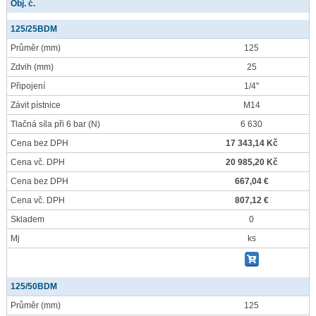
Obj. č.
125/25BDM
Průměr
(mm)
125
Zdvih
(mm)
25
Připojení
1/4"
Závit pístnice
M14
Tlačná síla při 6 bar
(N)
6 630
Cena bez DPH
17 343,14 Kč
Cena vč. DPH
20 985,20 Kč
Cena bez DPH
667,04 €
Cena vč. DPH
807,12 €
Skladem
0
Mj
ks
125/50BDM
Průměr
(mm)
125