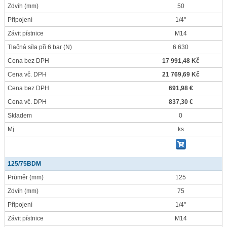
Zdvih
(mm)
50
Připojení
1/4"
Závit pístnice
M14
Tlačná síla při 6 bar
(N)
6 630
Cena bez DPH
17 991,48 Kč
Cena vč. DPH
21 769,69 Kč
Cena bez DPH
691,98 €
Cena vč. DPH
837,30 €
Skladem
0
Mj
ks
125/75BDM
Průměr
(mm)
125
Zdvih
(mm)
75
Připojení
1/4"
Závit pístnice
M14