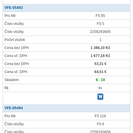
VFE-05493
Pro filtr
FS 85
Číslo vložky
FS 5
Číslo vložky
2258293605
Počet vložek
1
Cena bez DPH
1 386,10 Kč
Cena vč. DPH
1 677,18 Kč
Cena bez DPH
53,31 €
Cena vč. DPH
64,51 €
Skladem
6 - 10
Mj
ks
VFE-05494
Pro filtr
FS 119
Číslo vložky
FS 6
Číslo vložky
2258293606