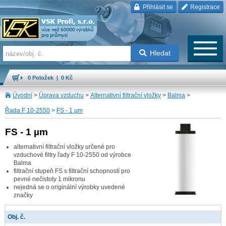
Přihlásit se
Registrace
Hledat
0 Položek | 0 Kč
Úvodní
>
Úprava vzduchu
>
Alternativní filtrační vložky
>
Balma
>
Řada F 10-2550
>
FS - 1 µm
FS - 1 µm
alternativní filtrační vložky určené pro
vzduchové filtry řady F 10-2550 od výrobce
Balma
filtrační stupeň FS s filtrační schopností pro
pevné nečistoty 1 mikronu
nejedná se o originální výrobky uvedené
značky
Obj. č.