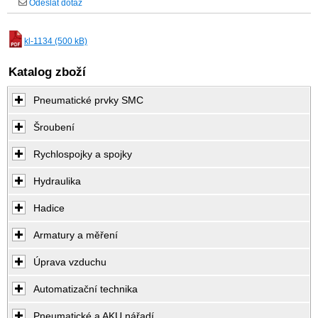
Odeslat dotaz
kl-1134 (500 kB)
Katalog zboží
Pneumatické prvky SMC
Šroubení
Rychlospojky a spojky
Hydraulika
Hadice
Armatury a měření
Úprava vzduchu
Automatizační technika
Pneumatické a AKU nářadí