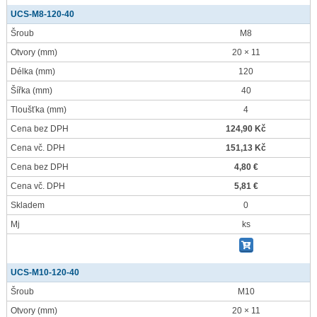
UCS-M8-120-40
Šroub
M8
Otvory
(mm)
20 × 11
Délka
(mm)
120
Šířka
(mm)
40
Tloušťka
(mm)
4
Cena bez DPH
124,90 Kč
Cena vč. DPH
151,13 Kč
Cena bez DPH
4,80 €
Cena vč. DPH
5,81 €
Skladem
0
Mj
ks
UCS-M10-120-40
Šroub
M10
Otvory
(mm)
20 × 11