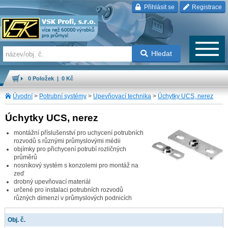
Přihlásit se
Registrace
Hledat
0 Položek | 0 Kč
Úvodní
>
Potrubní systémy
>
Upevňovací technika
>
Úchytky UCS, nerez
Úchytky UCS, nerez
montážní příslušenství pro uchycení potrubních
rozvodů s různými průmyslovými médii
objímky pro přichycení potrubí rozličných
průměrů
nosníkový systém s konzolemi pro montáž na
zeď
drobný upevňovací materiál
určené pro instalaci potrubních rozvodů
různých dimenzí v průmyslových podnicích
Obj. č.