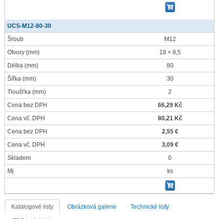
UCS-M12-80-30
Šroub
M12
Otvory
(mm)
18 × 8,5
Délka
(mm)
80
Šířka
(mm)
30
Tloušťka
(mm)
2
Cena bez DPH
66,29 Kč
Cena vč. DPH
80,21 Kč
Cena bez DPH
2,55 €
Cena vč. DPH
3,09 €
Skladem
0
Mj
ks
Katalogové listy
Obrázková galerie
Technické listy