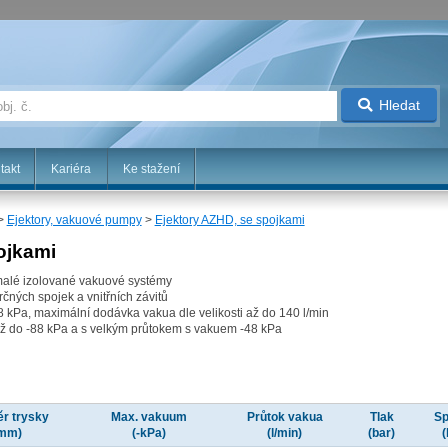
Hledat
takt
Kariéra
Ke stažení
>
Ejektory, vakuové pumpy
>
Ejektory AZHD, se spojkami
ojkami
 malé izolované vakuové systémy
rčných spojek a vnitřních závitů
 kPa, maximální dodávka vakua dle velikosti až do 140 l/min
až do -88 kPa a s velkým průtokem s vakuem -48 kPa
r trysky
Max. vakuum
Průtok vakua
Tlak
Sp
mm)
(-kPa)
(l/min)
(bar)
(