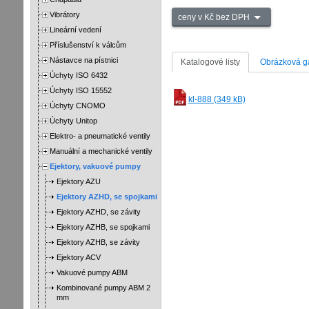
Vibrátory
ceny v Kč bez DPH
Lineární vedení
Příslušenství k válcům
Nástavce na pístnici
Katalogové listy
Obrázková ga
Úchyty ISO 6432
Úchyty ISO 15552
kl-888 (349 kB)
Úchyty CNOMO
Úchyty Unitop
Elektro- a pneumatické ventily
Manuální a mechanické ventily
Ejektory, vakuové pumpy
Ejektory AZU
Ejektory AZHD, se spojkami
Ejektory AZHD, se závity
Ejektory AZHB, se spojkami
Ejektory AZHB, se závity
Ejektory ACV
Vakuové pumpy ABM
Kombinované pumpy ABM 2
mm