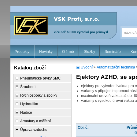
Produkty
Novinky
O firmě
Služby
Semináře
Kon
Katalog zboží
Úvodní
>
Automatizační technika
Ejektory AZHD, se sp
Pneumatické prvky SMC
ejektory pro vytvoření vakua pro
Šroubení
varianty s připojením pomocí nást
Rychlospojky a spojky
maximální úroveň vakua až do -88
varianty s vysokou úrovní vakua 
Hydraulika
Hadice
Armatury a měření
Obj. č.
Průmě
Úprava vzduchu
(