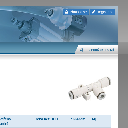
Přihlásit se
Registrace
0 Položek | 0 Kč
otřeba
Cena bez DPH
Skladem
Mj
l/min)