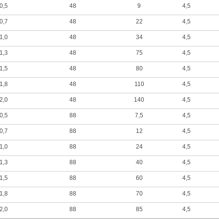
0,5
48
9
4,5
0,7
48
22
4,5
1,0
48
34
4,5
1,3
48
75
4,5
1,5
48
80
4,5
1,8
48
110
4,5
2,0
48
140
4,5
0,5
88
7,5
4,5
0,7
88
12
4,5
1,0
88
24
4,5
1,3
88
40
4,5
1,5
88
60
4,5
1,8
88
70
4,5
2,0
88
85
4,5