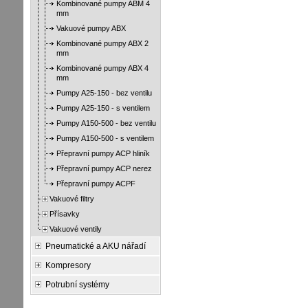
Kombinované pumpy ABM 4
mm
Vakuové pumpy ABX
Kombinované pumpy ABX 2
mm
Kombinované pumpy ABX 4
mm
Pumpy A25-150 - bez ventilu
Pumpy A25-150 - s ventilem
Pumpy A150-500 - bez ventilu
Pumpy A150-500 - s ventilem
Přepravní pumpy ACP hliník
Přepravní pumpy ACP nerez
Přepravní pumpy ACPF
Vakuové filtry
Přísavky
Vakuové ventily
Pneumatické a AKU nářadí
Kompresory
Potrubní systémy