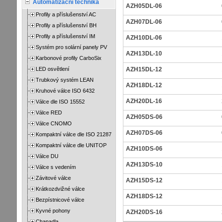
Automatizační technika
AZH05DL-06
Profily a příslušenství AC
AZH07DL-06
Profily a příslušenství BH
Profily a příslušenství IM
AZH10DL-06
Systém pro solární panely PV
AZH13DL-10
Karbonové profily CarboSix
LED osvětlení
AZH15DL-12
Trubkový systém LEAN
AZH18DL-12
Kruhové válce ISO 6432
AZH20DL-16
Válce dle ISO 15552
Válce RED
AZH05DS-06
Válce CNOMO
AZH07DS-06
Kompaktní válce dle ISO 21287
Kompaktní válce dle UNITOP
AZH10DS-06
Válce DU
AZH13DS-10
Válce s vedením
Závitové válce
AZH15DS-12
Krátkozdvižné válce
AZH18DS-12
Bezpístnicové válce
Kyvné pohony
AZH20DS-16
Chapadla