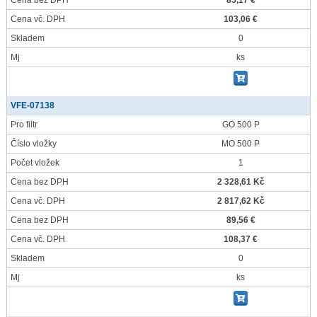
Cena bez DPH
85,17 €
Cena vč. DPH
103,06 €
Skladem
0
Mj
ks
VFE-07138
Pro filtr
GO 500 P
Číslo vložky
MO 500 P
Počet vložek
1
Cena bez DPH
2 328,61 Kč
Cena vč. DPH
2 817,62 Kč
Cena bez DPH
89,56 €
Cena vč. DPH
108,37 €
Skladem
0
Mj
ks