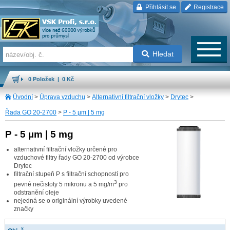
Přihlásit se
Registrace
Hledat
0 Položek | 0 Kč
Úvodní
>
Úprava vzduchu
>
Alternativní filtrační vložky
>
Drytec
>
Řada GO 20-2700
>
P - 5 µm | 5 mg
P - 5 µm | 5 mg
alternativní filtrační vložky určené pro
vzduchové filtry řady GO 20-2700 od výrobce
Drytec
filtrační stupeň P s filtrační schopností pro
3
pevné nečistoty 5 mikronu a 5 mg/m
pro
odstranění oleje
nejedná se o originální výrobky uvedené
značky