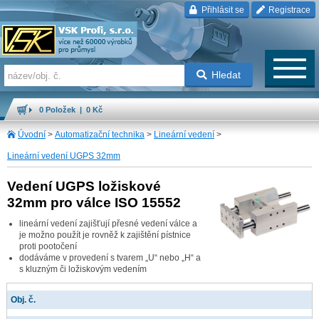
Přihlásit se
Registrace
Hledat
0 Položek | 0 Kč
Úvodní
>
Automatizační technika
>
Lineární vedení
>
Lineární vedení UGPS 32mm
Vedení UGPS ložiskové
32mm pro válce ISO 15552
lineární vedení zajišťují přesné vedení válce a
je možno použít je rovněž k zajištění pístnice
proti pootočení
dodáváme v provedení s tvarem „U“ nebo „H“ a
s kluzným či ložiskovým vedením
Obj. č.