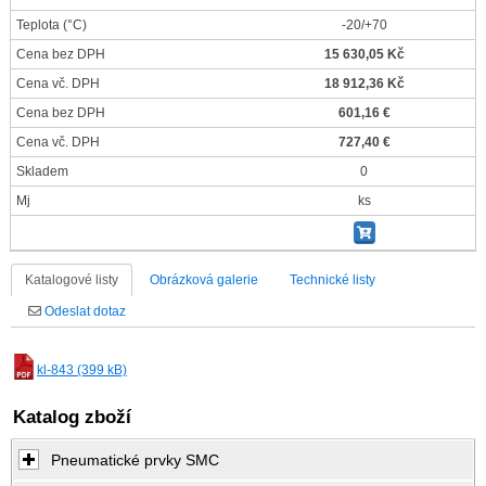
Teplota
(°C)
-20/+70
Cena bez DPH
15 630,05 Kč
Cena vč. DPH
18 912,36 Kč
Cena bez DPH
601,16 €
Cena vč. DPH
727,40 €
Skladem
0
Mj
ks
Katalogové listy
Obrázková galerie
Technické listy
Odeslat dotaz
kl-843 (399 kB)
Katalog zboží
Pneumatické prvky SMC