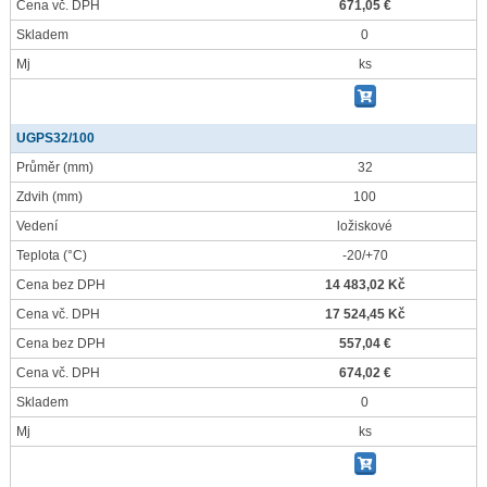
Cena vč. DPH
671,05 €
Skladem
0
Mj
ks
UGPS32/100
Průměr
(mm)
32
Zdvih
(mm)
100
Vedení
ložiskové
Teplota
(°C)
-20/+70
Cena bez DPH
14 483,02 Kč
Cena vč. DPH
17 524,45 Kč
Cena bez DPH
557,04 €
Cena vč. DPH
674,02 €
Skladem
0
Mj
ks