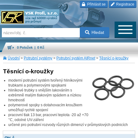
Přihlásit se
Registrace
Hledat
0 Položek | 0 Kč
Úvodní
>
Potrubní systémy
>
Potrubní systém AIRnet
>
Těsnící o-kroužky
Těsnící o-kroužky
moderní potrubní systém tvořený hliníkovými
trubkami a polymerovými spojkami
hliníkové trubky s vnějším lakováním s
extrémně malým tlakovým spádem a nízkou
hmotností
polymerové spojky s dotahovacím kroužkem
umožňují rychlé spojení
pracovní tlak 13 bar, pracovní teplota -20 až +70
°C, odolné UV-záření
určené pro potrubní rozvody různých dimenzí v průmyslových podnicích