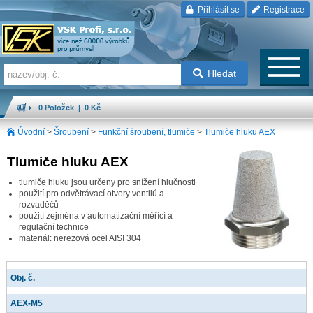
Přihlásit se
Registrace
Hledat
0 Položek | 0 Kč
Úvodní
>
Šroubení
>
Funkční šroubení, tlumiče
>
Tlumiče hluku AEX
Tlumiče hluku AEX
tlumiče hluku jsou určeny pro snížení hlučnosti
použití pro odvětrávací otvory ventilů a
rozvaděčů
použití zejména v automatizační měřící a
regulační technice
materiál: nerezová ocel AISI 304
Obj. č.
AEX-M5