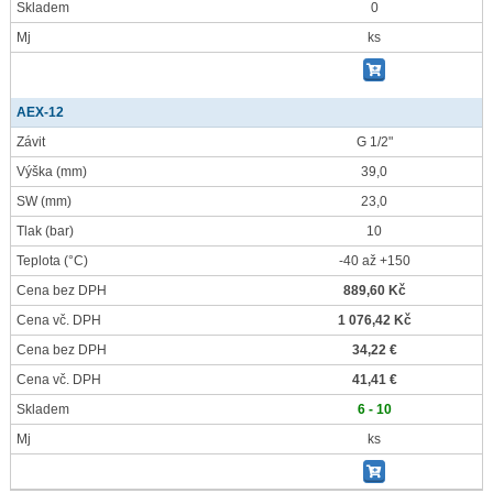
Skladem
0
Mj
ks
AEX-12
Závit
G 1/2"
Výška
(mm)
39,0
SW
(mm)
23,0
Tlak
(bar)
10
Teplota
(°C)
-40 až +150
Cena bez DPH
889,60 Kč
Cena vč. DPH
1 076,42 Kč
Cena bez DPH
34,22 €
Cena vč. DPH
41,41 €
Skladem
6 - 10
Mj
ks