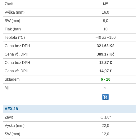
Závit
M5
Výška
(mm)
16,0
SW
(mm)
9,0
Tlak
(bar)
10
Teplota
(°C)
-40 až +150
Cena bez DPH
321,63 Kč
Cena vč. DPH
389,17 Kč
Cena bez DPH
12,37 €
Cena vč. DPH
14,97 €
Skladem
6 - 10
Mj
ks
AEX-18
Závit
G 1/8"
Výška
(mm)
22,0
SW
(mm)
12,0