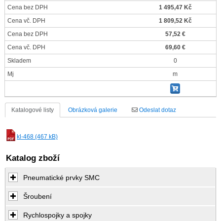
Cena bez DPH
1 495,47 Kč
Cena vč. DPH
1 809,52 Kč
Cena bez DPH
57,52 €
Cena vč. DPH
69,60 €
Skladem
0
Mj
m
Katalogové listy
Obrázková galerie
Odeslat dotaz
kl-468 (467 kB)
Katalog zboží
Pneumatické prvky SMC
Šroubení
Rychlospojky a spojky