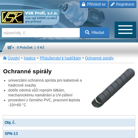
Přihlásit se
Registrace
Hledat
0 Položek | 0 Kč
Úvodní
>
Hadice
>
Příslušenství k hadičkám
>
Ochranné spirály
Ochranné spirály
univerzální ochranná spirála pro kabelové a
hadicové svazky
dobře odolná vůči ropným látkám,
mechanickému namáhání a UV-záření
provedení z černého PVC, pracovní teplota
-10/+60 °C
Obj. č.
SPN-13