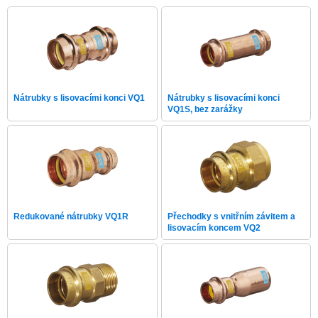
Nátrubky s lisovacími konci VQ1
Nátrubky s lisovacími konci
VQ1S, bez zarážky
Redukované nátrubky VQ1R
Přechodky s vnitřním závitem a
lisovacím koncem VQ2