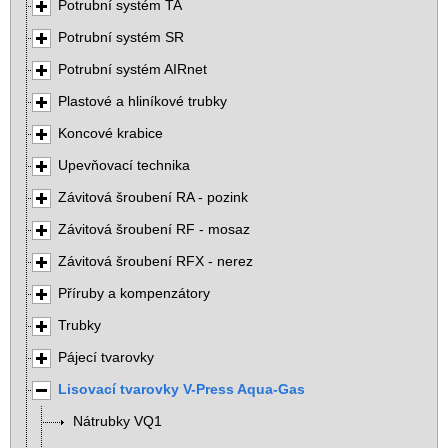
Potrubní systém TA
Potrubní systém SR
Potrubní systém AIRnet
Plastové a hliníkové trubky
Koncové krabice
Upevňovací technika
Závitová šroubení RA - pozink
Závitová šroubení RF - mosaz
Závitová šroubení RFX - nerez
Příruby a kompenzátory
Trubky
Pájecí tvarovky
Lisovací tvarovky V-Press Aqua-Gas
Nátrubky VQ1