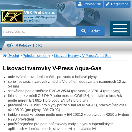
Přihlásit se
Registrace
Hledat
0 Položek | 0 Kč
Úvodní
>
Potrubní systémy
>
Lisovací tvarovky V-Press Aqua-Gas
Lisovací tvarovky V-Press Aqua-Gas
univerzální provedení z mědi - pro vodu a hořlavé plyny
série lisovacích tvarovek z mědi s V-profilem dodávaná v rozměrech 12 až
54 mm
schváleno podle směrnic DVGW W534 (pro vodu) a VP614 (pro plyny)
těla spojek z mědi CU-DHP nebo mosazi CW612N, speciální o-kroužek
podle norem EN 681-1 pro vodu EN 549 pro plyny
pracovní tlak 16 bar (pro plyny pouze 5 bar MOP 5/GT1), pracovní teplota 0
až +95 °C (pro plyny -30/+70 °C)
trubky z mědi vyrobené podle normy EN 10312 v polotvrdém R250 a tvrdém
R290 provedení
použití zejména pro potrubní rozvody vody a plynu v topenářských
aplikacích v domácnostech, stavebnictví a instalatérství