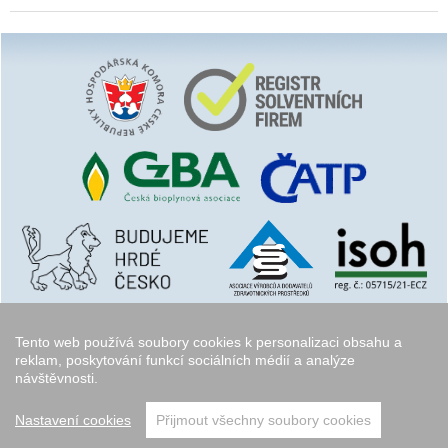
Tento web používá soubory cookies k personalizaci obsahu a
reklam, poskytování funkcí sociálních médií a analýze
návštěvnosti.
Copyright © 2006 - 2026
Walk.cz
Nastavení cookies
Přijmout všechny soubory cookies
přeskočit nahoru ↑