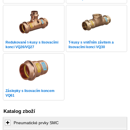
Redukované t-kusy s lisovacími
T-kusy s vnitřním závitem a
konci VQ26/VQ27
lisovacími konci VQ30
Záslepky s lisovacím koncem
VQ61
Katalog zboží
Pneumatické prvky SMC