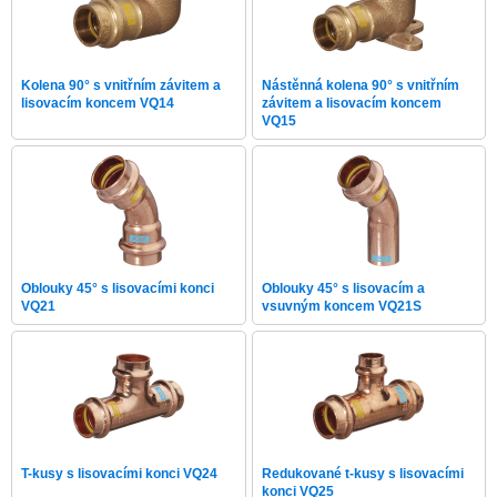
Kolena 90° s vnitřním závitem a
Nástěnná kolena 90° s vnitřním
lisovacím koncem VQ14
závitem a lisovacím koncem
VQ15
Oblouky 45° s lisovacími konci
Oblouky 45° s lisovacím a
VQ21
vsuvným koncem VQ21S
T-kusy s lisovacími konci VQ24
Redukované t-kusy s lisovacími
konci VQ25