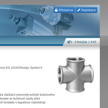
Přihlásit se
Registrace
0 Položek | 0 Kč
 normy EN 10242/Design Symbol A
lika otáčkách jmenovitý průměr kuželového
Obvykle se kuželové závity před
při kontaktu s kapalinou nabobtnají.