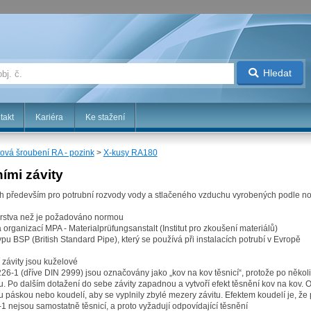
Hledat
takt
Kariéra
Ke stažení
tová šroubení RA - pozink
>
X-kusy RA180
ími závity
ých především pro potrubní rozvody vody a stlačeného vzduchu vyrobených podle
á vrstva než je požadováno normou
 organizací MPA - Materialprüfungsanstalt (Institut pro zkoušení materiálů)
 typu BSP (British Standard Pipe), který se používá při instalacích potrubí v Evropě
í závity jsou kuželové
26-1 (dříve DIN 2999) jsou označovány jako „kov na kov těsnicí“, protože po něko
. Po dalším dotažení do sebe závity zapadnou a vytvoří efekt těsnění kov na kov. 
 páskou nebo koudelí, aby se vyplnily zbylé mezery závitu. Efektem koudelí je, že 
1 nejsou samostatně těsnicí, a proto vyžadují odpovídající těsnění