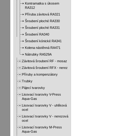
Kontramatka s úkosem
RA312
Příruba závitová RA321
Šroubení ploché RA330
Šroubení ploché RA331
Šroubení RA340
Šroubení kónické RA341
Kolena nástěnná RA471
Nátrubky RA529A
Závitová šroubení RF - mosaz
Závitová šroubení RFX - nerez
Příruby a kompenzátory
Trubky
Pájecí tvarovky
Lisovací tvarovky V-Press
Aqua-Gas
Lisovací tvarovky V - uhlíková
ocel
Lisovací tvarovky V - nerezová
ocel
Lisovací tvarovky M-Press
Aqua-Gas