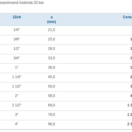
nterpolovaná hodnota 20 bar
Závit
a
Cena
(mm)
1/4"
21,0
3/8"
25,0
1
1/2"
28,0
1
3/4"
33,0
1
1"
38,0
1
1 1/4"
45,0
2
1 1/2"
50,0
3
2"
58,0
4
2 1/2"
69,0
1 
3"
78,0
1 
4"
96,0
2 