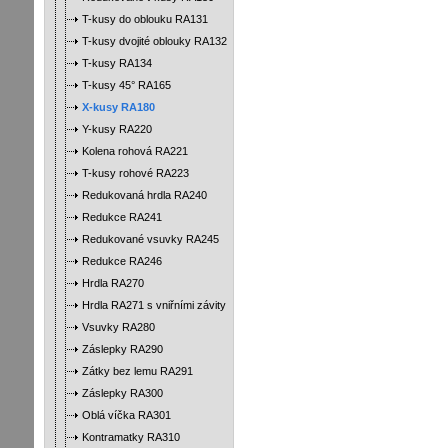
T-kusy do oblouku RA131
T-kusy dvojité oblouky RA132
T-kusy RA134
T-kusy 45° RA165
X-kusy RA180
Y-kusy RA220
Kolena rohová RA221
T-kusy rohové RA223
Redukovaná hrdla RA240
Redukce RA241
Redukované vsuvky RA245
Redukce RA246
Hrdla RA270
Hrdla RA271 s vniřními závity
Vsuvky RA280
Záslepky RA290
Zátky bez lemu RA291
Záslepky RA300
Oblá víčka RA301
Kontramatky RA310