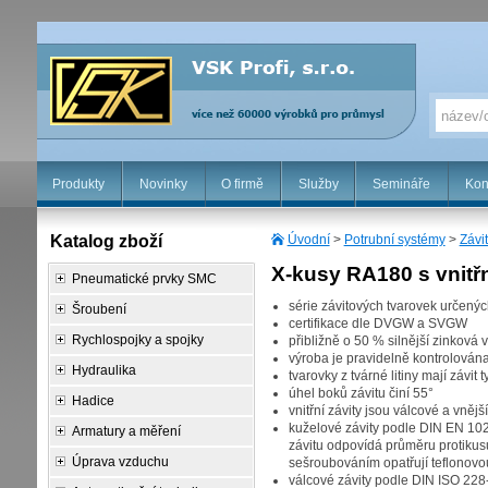
Produkty
Novinky
O firmě
Služby
Semináře
Kon
Katalog zboží
Úvodní
>
Potrubní systémy
>
Závi
X-kusy RA180 s vnitřn
Pneumatické prvky SMC
série závitových tvarovek určen
Šroubení
certifikace dle DVGW a SVGW
Rychlospojky a spojky
přibližně o 50 % silnější zinkov
výroba je pravidelně kontrolována
Hydraulika
tvarovky z tvárné litiny mají závit
úhel boků závitu činí 55°
Hadice
vnitřní závity jsou válcové a vnějš
kuželové závity podle DIN EN 102
Armatury a měření
závitu odpovídá průměru protikusu
Úprava vzduchu
sešroubováním opatřují teflonovou
válcové závity podle DIN ISO 228-