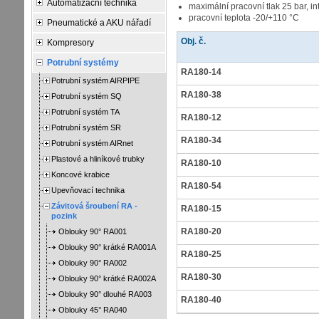
Automatizační technika
maximální pracovní tlak 25 bar, i
pracovní teplota -20/+110 °C
Pneumatické a AKU nářadí
Obj. č.
Kompresory
Potrubní systémy
RA180-14
Potrubní systém AIRPIPE
RA180-38
Potrubní systém SQ
Potrubní systém TA
RA180-12
Potrubní systém SR
RA180-34
Potrubní systém AIRnet
Plastové a hliníkové trubky
RA180-10
Koncové krabice
RA180-54
Upevňovací technika
Závitová šroubení RA -
RA180-15
pozink
RA180-20
Oblouky 90° RA001
Oblouky 90° krátké RA001A
RA180-25
Oblouky 90° RA002
RA180-30
Oblouky 90° krátké RA002A
Oblouky 90° dlouhé RA003
RA180-40
Oblouky 45° RA040