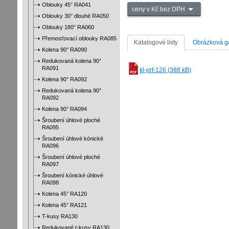
Oblouky 45° RA041
ceny v Kč bez DPH
Oblouky 30° dlouhé RA050
Oblouky 180° RA060
Přemosťovací oblouky RA085
Katalogové listy
Obrázková ga
Kolena 90° RA090
Redukovaná kolena 90°
RA091
kl-prf-126 (388 kB)
Kolena 90° RA092
Redukovaná kolena 90°
RA092
Kolena 90° RA094
Šroubení úhlové ploché
RA095
Šroubení úhlové kónické
RA096
Šroubení úhlové ploché
RA097
Šroubení kónické úhlové
RA098
Kolena 45° RA120
Kolena 45° RA121
T-kusy RA130
Redukované t-kusy RA130