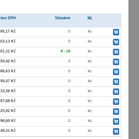
 bez DPH
Skladem
Mj
95,17 Kč
0
ks
03,13 Kč
0
ks
01,31 Kč
6 - 10
ks
50,42 Kč
0
ks
86,63 Kč
0
ks
50,47 Kč
0
ks
33,36 Kč
0
ks
97,88 Kč
0
ks
125,92 Kč
0
ks
296,60 Kč
0
ks
149,31 Kč
0
ks