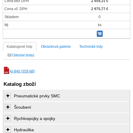
Cena bez DPH
2 459,31 €
Cena vč. DPH
2 975,77 €
Skladem
0
Mj
ks
Katalogové listy
Obrázková galerie
Technické listy
Odeslat dotaz
kl-840 (359 kB)
Katalog zboží
Pneumatické prvky SMC
Šroubení
Rychlospojky a spojky
Hydraulika