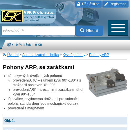
Přihlásit se
Registrace
Hledat
0 Položek | 0 Kč
Úvodní
>
Automatizační technika
>
Kyvné pohony
>
Pohony ARP
Pohony ARP, se zarážkami
série kyvných dvojčinných pohonů
provedení ARC – s úhlem kyvu 90°-180°a s
možností nastavení 0°- 90°
provedení ARP – s externími zarážkami, úhel
kyvu 90°-180°
tělo válce je vybaveno drážkami pro snímače
polohy, standardem jsou mechanické dorazy
provedení s magnetem
Obj. č.