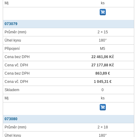
Mj
ks
073079
Průměr
(mm)
2 × 15
Úhel kyvu
180°
Připojení
M5
Cena bez DPH
22 461,06 Kč
Cena vč. DPH
27 177,88 Kč
Cena bez DPH
863,89 €
Cena vč. DPH
1 045,31 €
Skladem
0
Mj
ks
073080
Průměr
(mm)
2 × 18
Úhel kyvu
180°