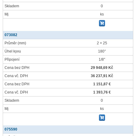
Skladem
0
Mj
ks
073082
Průměr
(mm)
2 × 25
Úhel kyvu
180°
Připojení
1/8"
Cena bez DPH
29 948,69 Kč
Cena vč. DPH
36 237,91 Kč
Cena bez DPH
1 151,87 €
Cena vč. DPH
1 393,76 €
Skladem
0
Mj
ks
075590