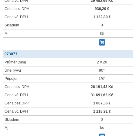
Cena vč. DPH
29 452,69 Kč
Cena bez DPH
936,20 €
Cena vč. DPH
1 132,80 €
Skladem
0
Mj
ks
073073
Průměr
(mm)
2 × 20
Úhel kyvu
90°
Připojení
1/8"
Cena bez DPH
26 191,43 Kč
Cena vč. DPH
31 691,63 Kč
Cena bez DPH
1 007,36 €
Cena vč. DPH
1 218,91 €
Skladem
0
Mj
ks