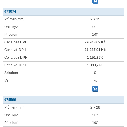
073074
Průměr
(mm)
2 × 25
Úhel kyvu
90°
Připojení
1/8"
Cena bez DPH
29 948,69 Kč
Cena vč. DPH
36 237,91 Kč
Cena bez DPH
1 151,87 €
Cena vč. DPH
1 393,76 €
Skladem
0
Mj
ks
075588
Průměr
(mm)
2 × 28
Úhel kyvu
90°
Připojení
1/8"