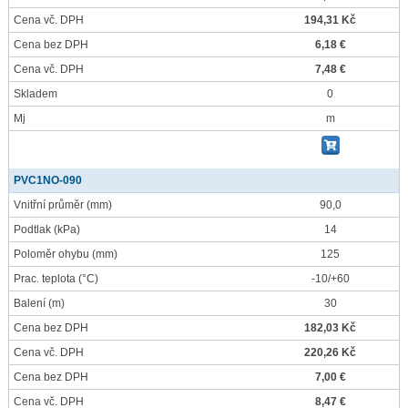
Cena vč. DPH
194,31 Kč
Cena bez DPH
6,18 €
Cena vč. DPH
7,48 €
Skladem
0
Mj
m
PVC1NO-090
Vnitřní průměr
(mm)
90,0
Podtlak
(kPa)
14
Poloměr ohybu
(mm)
125
Prac. teplota
(°C)
-10/+60
Balení
(m)
30
Cena bez DPH
182,03 Kč
Cena vč. DPH
220,26 Kč
Cena bez DPH
7,00 €
Cena vč. DPH
8,47 €