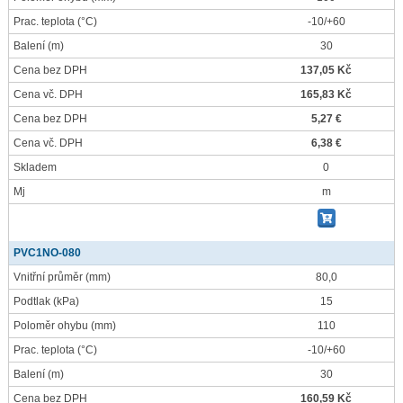
Prac. teplota
(°C)
-10/+60
Balení
(m)
30
Cena bez DPH
137,05 Kč
Cena vč. DPH
165,83 Kč
Cena bez DPH
5,27 €
Cena vč. DPH
6,38 €
Skladem
0
Mj
m
PVC1NO-080
Vnitřní průměr
(mm)
80,0
Podtlak
(kPa)
15
Poloměr ohybu
(mm)
110
Prac. teplota
(°C)
-10/+60
Balení
(m)
30
Cena bez DPH
160,59 Kč