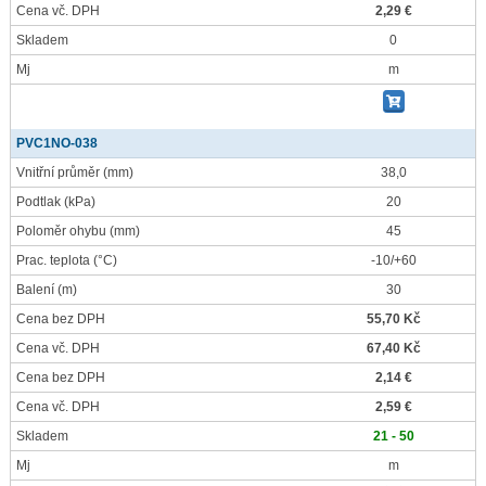
Cena vč. DPH
2,29 €
Skladem
0
Mj
m
PVC1NO-038
Vnitřní průměr
(mm)
38,0
Podtlak
(kPa)
20
Poloměr ohybu
(mm)
45
Prac. teplota
(°C)
-10/+60
Balení
(m)
30
Cena bez DPH
55,70 Kč
Cena vč. DPH
67,40 Kč
Cena bez DPH
2,14 €
Cena vč. DPH
2,59 €
Skladem
21 - 50
Mj
m