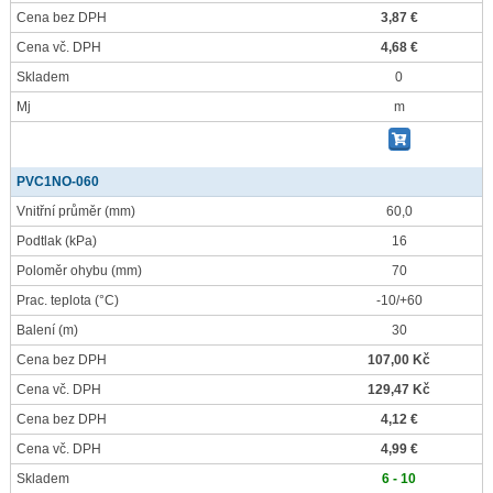
Cena bez DPH
3,87 €
Cena vč. DPH
4,68 €
Skladem
0
Mj
m
PVC1NO-060
Vnitřní průměr
(mm)
60,0
Podtlak
(kPa)
16
Poloměr ohybu
(mm)
70
Prac. teplota
(°C)
-10/+60
Balení
(m)
30
Cena bez DPH
107,00 Kč
Cena vč. DPH
129,47 Kč
Cena bez DPH
4,12 €
Cena vč. DPH
4,99 €
Skladem
6 - 10