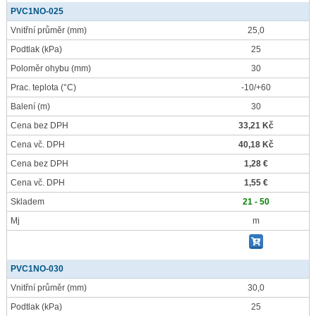
PVC1NO-025
Vnitřní průměr
(mm)
25,0
Podtlak
(kPa)
25
Poloměr ohybu
(mm)
30
Prac. teplota
(°C)
-10/+60
Balení
(m)
30
Cena bez DPH
33,21 Kč
Cena vč. DPH
40,18 Kč
Cena bez DPH
1,28 €
Cena vč. DPH
1,55 €
Skladem
21 - 50
Mj
m
PVC1NO-030
Vnitřní průměr
(mm)
30,0
Podtlak
(kPa)
25