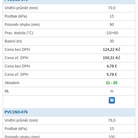
Vnitřní průměr
(mm)
70,0
Podtlak
(kPa)
15
Poloměr ohybu
(mm)
90
Prac. teplota
(°C)
-10/+60
Balení
(m)
30
Cena bez DPH
124,22 Kč
Cena vč. DPH
150,31 Kč
Cena bez DPH
4,78 €
Cena vč. DPH
5,78 €
Skladem
11 - 20
Mj
m
PVC1NO-076
Vnitřní průměr
(mm)
76,0
Podtlak
(kPa)
15
Poloměr ohybu
(mm)
100