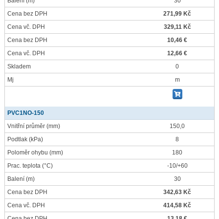
Balení
(m)
30
Cena bez DPH
271,99 Kč
Cena vč. DPH
329,11 Kč
Cena bez DPH
10,46 €
Cena vč. DPH
12,66 €
Skladem
0
Mj
m
PVC1NO-150
Vnitřní průměr
(mm)
150,0
Podtlak
(kPa)
8
Poloměr ohybu
(mm)
180
Prac. teplota
(°C)
-10/+60
Balení
(m)
30
Cena bez DPH
342,63 Kč
Cena vč. DPH
414,58 Kč
Cena bez DPH
13,18 €