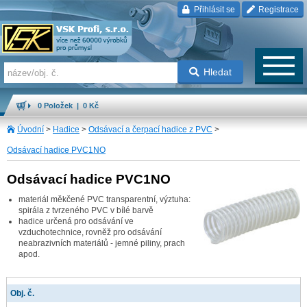
Přihlásit se
Registrace
Hledat
0 Položek | 0 Kč
Úvodní
>
Hadice
>
Odsávací a čerpací hadice z PVC
>
Odsávací hadice PVC1NO
Odsávací hadice PVC1NO
materiál měkčené PVC transparentní, výztuha:
spirála z tvrzeného PVC v bílé barvě
hadice určená pro odsávání ve
vzduchotechnice, rovněž pro odsávání
neabrazivních materiálů - jemné piliny, prach
apod.
Obj. č.