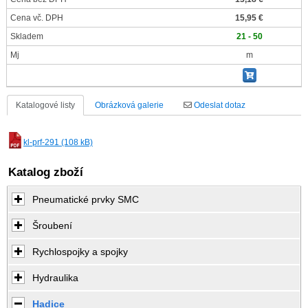
Cena vč. DPH
15,95 €
Skladem
21 - 50
Mj
m
Katalogové listy
Obrázková galerie
Odeslat dotaz
kl-prf-291 (108 kB)
Katalog zboží
Pneumatické prvky SMC
Šroubení
Rychlospojky a spojky
Hydraulika
Hadice