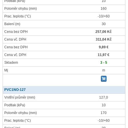
Podtlak
(kPa)
10
Poloměr ohybu
(mm)
160
Prac. teplota
(°C)
-10/+60
Balení
(m)
30
Cena bez DPH
257,06 Kč
Cena vč. DPH
311,04 Kč
Cena bez DPH
9,89 €
Cena vč. DPH
11,97 €
Skladem
3 - 5
Mj
m
PVC1NO-127
Vnitřní průměr
(mm)
127,0
Podtlak
(kPa)
10
Poloměr ohybu
(mm)
170
Prac. teplota
(°C)
-10/+60