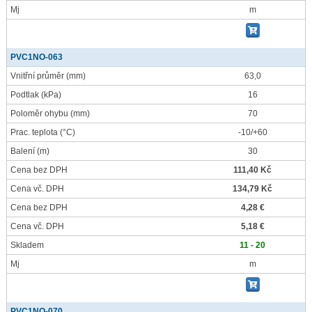
Mj
m
PVC1NO-063
Vnitřní průměr
(mm)
63,0
Podtlak
(kPa)
16
Poloměr ohybu
(mm)
70
Prac. teplota
(°C)
-10/+60
Balení
(m)
30
Cena bez DPH
111,40 Kč
Cena vč. DPH
134,79 Kč
Cena bez DPH
4,28 €
Cena vč. DPH
5,18 €
Skladem
11 - 20
Mj
m
PVC1NO-070