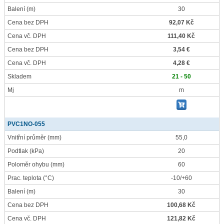
Balení
(m)
30
Cena bez DPH
92,07 Kč
Cena vč. DPH
111,40 Kč
Cena bez DPH
3,54 €
Cena vč. DPH
4,28 €
Skladem
21 - 50
Mj
m
PVC1NO-055
Vnitřní průměr
(mm)
55,0
Podtlak
(kPa)
20
Poloměr ohybu
(mm)
60
Prac. teplota
(°C)
-10/+60
Balení
(m)
30
Cena bez DPH
100,68 Kč
Cena vč. DPH
121,82 Kč