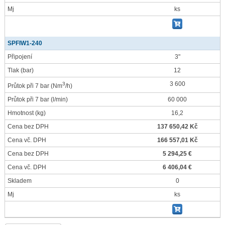
Mj
ks
SPFIW1-240
Připojení
3"
Tlak
(bar)
12
3 600
3
Průtok při 7 bar
(Nm
/h)
Průtok při 7 bar
(l/min)
60 000
Hmotnost
(kg)
16,2
Cena bez DPH
137 650,42 Kč
Cena vč. DPH
166 557,01 Kč
Cena bez DPH
5 294,25 €
Cena vč. DPH
6 406,04 €
Skladem
0
Mj
ks