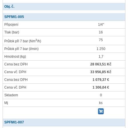
Obj. č.
SPFIW1-005
Připojení
1/4"
Tlak
(bar)
16
75
3
Průtok při 7 bar
(Nm
/h)
Průtok při 7 bar
(l/min)
1 250
Hmotnost
(kg)
1,7
Cena bez DPH
28 063,51 Kč
Cena vč. DPH
33 956,85 Kč
Cena bez DPH
1 079,37 €
Cena vč. DPH
1 306,04 €
Skladem
0
Mj
ks
SPFIW1-007