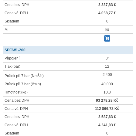
Cena bez DPH
3 337,83 €
Cena vč. DPH
4 038,77 €
Skladem
0
Mj
ks
SPFIW1-200
Připojení
3"
Tlak
(bar)
12
2 400
3
Průtok při 7 bar
(Nm
/h)
Průtok při 7 bar
(l/min)
40 000
Hmotnost
(kg)
10,8
Cena bez DPH
93 278,28 Kč
Cena vč. DPH
112 866,72 Kč
Cena bez DPH
3 587,63 €
Cena vč. DPH
4 341,03 €
Skladem
0