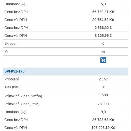
Hmotnost
(kg)
5,3
Cena bez DPH
66 739,27 Kč
Cena vč. DPH
80 754,52 Kč
Cena bez DPH
2 566,90 €
Cena vč. DPH
3 105,95 €
Skladem
0
Mj
ks
SPFIW1-175
Připojení
2 1/2"
Tlak
(bar)
16
1 680
3
Průtok při 7 bar
(Nm
/h)
Průtok při 7 bar
(l/min)
28 000
Hmotnost
(kg)
9,0
Cena bez DPH
86 783,63 Kč
Cena vč. DPH
105 008,19 Kč