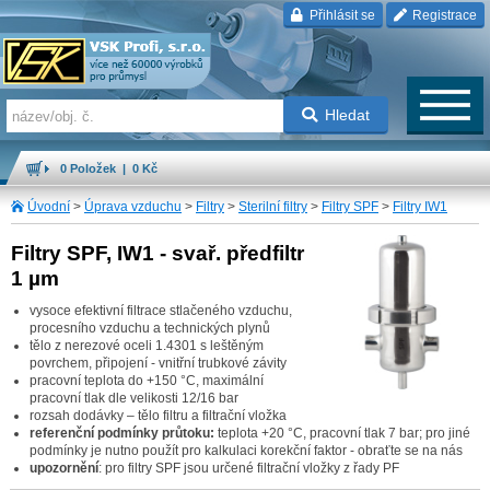
Přihlásit se
Registrace
Hledat
0 Položek | 0 Kč
Úvodní
>
Úprava vzduchu
>
Filtry
>
Sterilní filtry
>
Filtry SPF
>
Filtry IW1
Filtry SPF, IW1 - svař. předfiltr
1 µm
vysoce efektivní filtrace stlačeného vzduchu,
procesního vzduchu a technických plynů
tělo z nerezové oceli 1.4301 s leštěným
povrchem, připojení - vnitřní trubkové závity
pracovní teplota do +150 °C, maximální
pracovní tlak dle velikosti 12/16 bar
rozsah dodávky – tělo filtru a filtrační vložka
referenční podmínky průtoku:
teplota +20 °C, pracovní tlak 7 bar; pro jiné
podmínky je nutno použít pro kalkulaci korekční faktor - obraťte se na nás
upozornění
: pro filtry SPF jsou určené filtrační vložky z řady PF