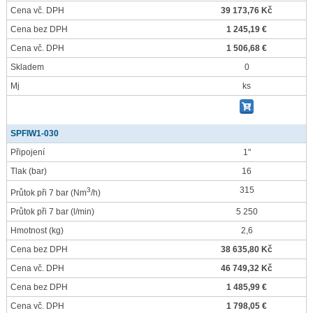
Cena vč. DPH
39 173,76 Kč
Cena bez DPH
1 245,19 €
Cena vč. DPH
1 506,68 €
Skladem
0
Mj
ks
SPFIW1-030
Připojení
1"
Tlak
(bar)
16
315
3
Průtok při 7 bar
(Nm
/h)
Průtok při 7 bar
(l/min)
5 250
Hmotnost
(kg)
2,6
Cena bez DPH
38 635,80 Kč
Cena vč. DPH
46 749,32 Kč
Cena bez DPH
1 485,99 €
Cena vč. DPH
1 798,05 €