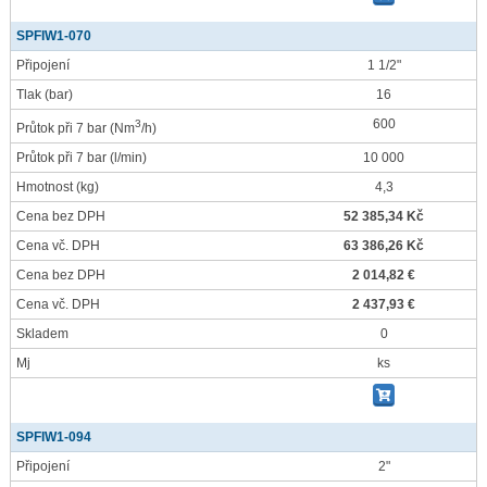
SPFIW1-070
Připojení
1 1/2"
Tlak
(bar)
16
600
3
Průtok při 7 bar
(Nm
/h)
Průtok při 7 bar
(l/min)
10 000
Hmotnost
(kg)
4,3
Cena bez DPH
52 385,34 Kč
Cena vč. DPH
63 386,26 Kč
Cena bez DPH
2 014,82 €
Cena vč. DPH
2 437,93 €
Skladem
0
Mj
ks
SPFIW1-094
Připojení
2"