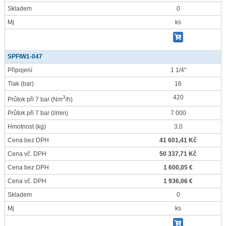
Skladem
0
Mj
ks
SPFIW1-047
Připojení
1 1/4"
Tlak
(bar)
16
420
3
Průtok při 7 bar
(Nm
/h)
Průtok při 7 bar
(l/min)
7 000
Hmotnost
(kg)
3,0
Cena bez DPH
41 601,41 Kč
Cena vč. DPH
50 337,71 Kč
Cena bez DPH
1 600,05 €
Cena vč. DPH
1 936,06 €
Skladem
0
Mj
ks