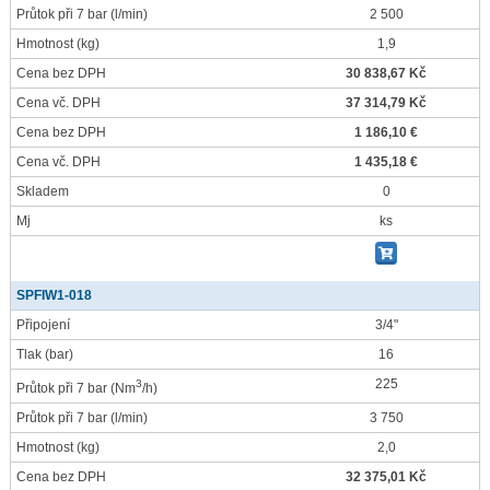
Průtok při 7 bar
(l/min)
2 500
Hmotnost
(kg)
1,9
Cena bez DPH
30 838,67 Kč
Cena vč. DPH
37 314,79 Kč
Cena bez DPH
1 186,10 €
Cena vč. DPH
1 435,18 €
Skladem
0
Mj
ks
SPFIW1-018
Připojení
3/4"
Tlak
(bar)
16
225
3
Průtok při 7 bar
(Nm
/h)
Průtok při 7 bar
(l/min)
3 750
Hmotnost
(kg)
2,0
Cena bez DPH
32 375,01 Kč