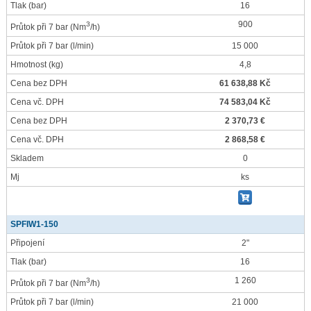
Tlak
(bar)
16
900
3
Průtok při 7 bar
(Nm
/h)
Průtok při 7 bar
(l/min)
15 000
Hmotnost
(kg)
4,8
Cena bez DPH
61 638,88 Kč
Cena vč. DPH
74 583,04 Kč
Cena bez DPH
2 370,73 €
Cena vč. DPH
2 868,58 €
Skladem
0
Mj
ks
SPFIW1-150
Připojení
2"
Tlak
(bar)
16
1 260
3
Průtok při 7 bar
(Nm
/h)
Průtok při 7 bar
(l/min)
21 000