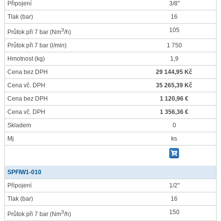
Připojení
3/8"
Tlak
(bar)
16
105
3
Průtok při 7 bar
(Nm
/h)
Průtok při 7 bar
(l/min)
1 750
Hmotnost
(kg)
1,9
Cena bez DPH
29 144,95 Kč
Cena vč. DPH
35 265,39 Kč
Cena bez DPH
1 120,96 €
Cena vč. DPH
1 356,36 €
Skladem
0
Mj
ks
SPFIW1-010
Připojení
1/2"
Tlak
(bar)
16
150
3
Průtok při 7 bar
(Nm
/h)