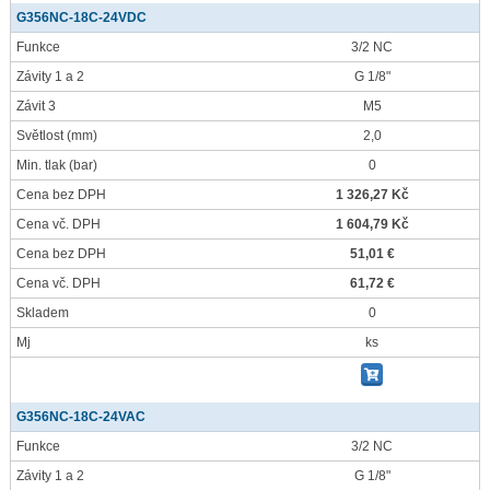
G356NC-18C-24VDC
Funkce
3/2 NC
Závity 1 a 2
G 1/8"
Závit 3
M5
Světlost
(mm)
2,0
Min. tlak
(bar)
0
Cena bez DPH
1 326,27 Kč
Cena vč. DPH
1 604,79 Kč
Cena bez DPH
51,01 €
Cena vč. DPH
61,72 €
Skladem
0
Mj
ks
G356NC-18C-24VAC
Funkce
3/2 NC
Závity 1 a 2
G 1/8"