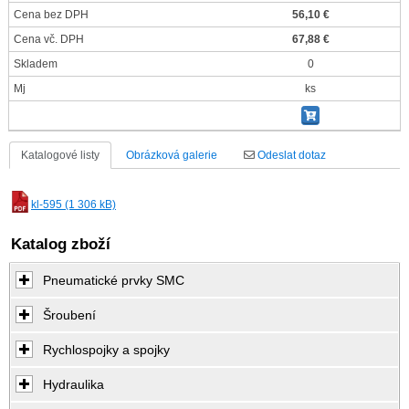
Cena bez DPH
56,10 €
Cena vč. DPH
67,88 €
Skladem
0
Mj
ks
Katalogové listy
Obrázková galerie
Odeslat dotaz
kl-595 (1 306 kB)
Katalog zboží
Pneumatické prvky SMC
Šroubení
Rychlospojky a spojky
Hydraulika