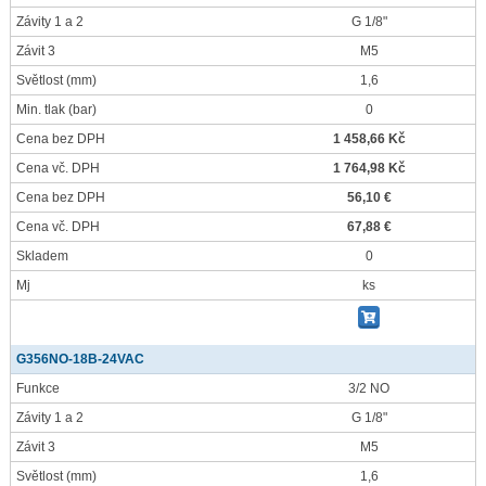
Závity 1 a 2
G 1/8"
Závit 3
M5
Světlost
(mm)
1,6
Min. tlak
(bar)
0
Cena bez DPH
1 458,66 Kč
Cena vč. DPH
1 764,98 Kč
Cena bez DPH
56,10 €
Cena vč. DPH
67,88 €
Skladem
0
Mj
ks
G356NO-18B-24VAC
Funkce
3/2 NO
Závity 1 a 2
G 1/8"
Závit 3
M5
Světlost
(mm)
1,6