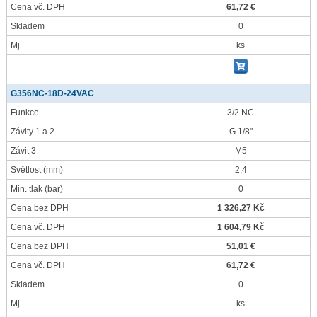
Cena vč. DPH
61,72 €
Skladem
0
Mj
ks
G356NC-18D-24VAC
Funkce
3/2 NC
Závity 1 a 2
G 1/8"
Závit 3
M5
Světlost
(mm)
2,4
Min. tlak
(bar)
0
Cena bez DPH
1 326,27 Kč
Cena vč. DPH
1 604,79 Kč
Cena bez DPH
51,01 €
Cena vč. DPH
61,72 €
Skladem
0
Mj
ks