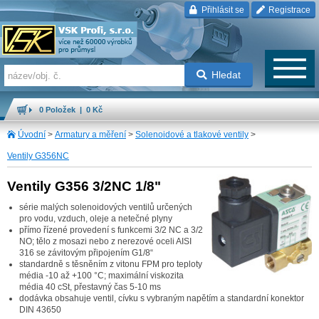
Přihlásit se
Registrace
Hledat
0 Položek | 0 Kč
Úvodní
>
Armatury a měření
>
Solenoidové a tlakové ventily
>
Ventily G356NC
Ventily G356 3/2NC 1/8"
série malých solenoidových ventilů určených
pro vodu, vzduch, oleje a netečné plyny
přímo řízené provedení s funkcemi 3/2 NC a 3/2
NO; tělo z mosazi nebo z nerezové oceli AISI
316 se závitovým připojením G1/8“
standardně s těsněním z vitonu FPM pro teploty
média -10 až +100 °C; maximální viskozita
média 40 cSt, přestavný čas 5-10 ms
dodávka obsahuje ventil, cívku s vybraným napětím a standardní konektor
DIN 43650