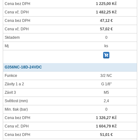
Cena bez DPH
1 225,00 Kč
Cena vč. DPH
1 482,25 Kč
Cena bez DPH
47,12 €
Cena vč. DPH
57,02 €
Skladem
0
Mj
ks
G356NC-18D-24VDC
Funkce
3/2 NC
Závity 1 a 2
G 1/8"
Závit 3
M5
Světlost
(mm)
2,4
Min. tlak
(bar)
0
Cena bez DPH
1 326,27 Kč
Cena vč. DPH
1 604,79 Kč
Cena bez DPH
51,01 €