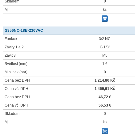
Skladem
0
Mj
ks
G356NC-18B-230VAC
Funkce
3/2 NC
Závity 1 a 2
G 1/8"
Závit 3
M5
Světlost
(mm)
1,6
Min. tlak
(bar)
0
Cena bez DPH
1 214,80 Kč
Cena vč. DPH
1 469,91 Kč
Cena bez DPH
46,72 €
Cena vč. DPH
56,53 €
Skladem
0
Mj
ks