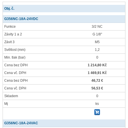
Obj. č.
G356NC-18A-24VDC
Funkce
3/2 NC
Závity 1 a 2
G 1/8"
Závit 3
M5
Světlost
(mm)
1,2
Min. tlak
(bar)
0
Cena bez DPH
1 214,80 Kč
Cena vč. DPH
1 469,91 Kč
Cena bez DPH
46,72 €
Cena vč. DPH
56,53 €
Skladem
0
Mj
ks
G356NC-18A-24VAC