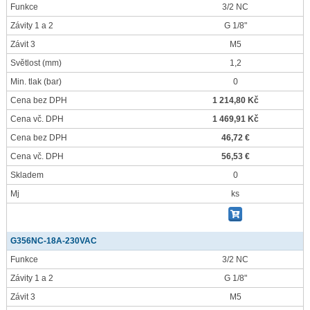
Funkce
3/2 NC
Závity 1 a 2
G 1/8"
Závit 3
M5
Světlost
(mm)
1,2
Min. tlak
(bar)
0
Cena bez DPH
1 214,80 Kč
Cena vč. DPH
1 469,91 Kč
Cena bez DPH
46,72 €
Cena vč. DPH
56,53 €
Skladem
0
Mj
ks
G356NC-18A-230VAC
Funkce
3/2 NC
Závity 1 a 2
G 1/8"
Závit 3
M5