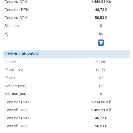
Cena vč. DPH
1 469,91 Kč
Cena bez DPH
46,72 €
Cena vč. DPH
56,53 €
Skladem
0
Mj
ks
G356NC-18B-24VAC
Funkce
3/2 NC
Závity 1 a 2
G 1/8"
Závit 3
M5
Světlost
(mm)
1,6
Min. tlak
(bar)
0
Cena bez DPH
1 214,80 Kč
Cena vč. DPH
1 469,91 Kč
Cena bez DPH
46,72 €
Cena vč. DPH
56,53 €