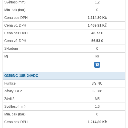
Světlost
(mm)
1,2
Min. tlak
(bar)
0
Cena bez DPH
1 214,80 Kč
Cena vč. DPH
1 469,91 Kč
Cena bez DPH
46,72 €
Cena vč. DPH
56,53 €
Skladem
0
Mj
ks
G356NC-18B-24VDC
Funkce
3/2 NC
Závity 1 a 2
G 1/8"
Závit 3
M5
Světlost
(mm)
1,6
Min. tlak
(bar)
0
Cena bez DPH
1 214,80 Kč