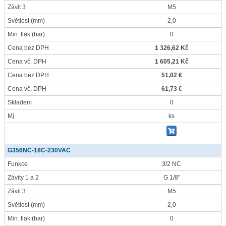
Závit 3
M5
Světlost
(mm)
2,0
Min. tlak
(bar)
0
Cena bez DPH
1 326,62 Kč
Cena vč. DPH
1 605,21 Kč
Cena bez DPH
51,02 €
Cena vč. DPH
61,73 €
Skladem
0
Mj
ks
G356NC-18C-230VAC
Funkce
3/2 NC
Závity 1 a 2
G 1/8"
Závit 3
M5
Světlost
(mm)
2,0
Min. tlak
(bar)
0