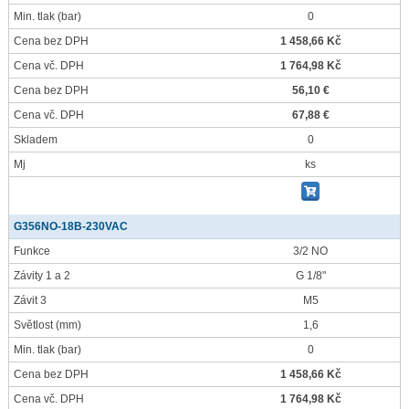
Min. tlak
(bar)
0
Cena bez DPH
1 458,66 Kč
Cena vč. DPH
1 764,98 Kč
Cena bez DPH
56,10 €
Cena vč. DPH
67,88 €
Skladem
0
Mj
ks
G356NO-18B-230VAC
Funkce
3/2 NO
Závity 1 a 2
G 1/8"
Závit 3
M5
Světlost
(mm)
1,6
Min. tlak
(bar)
0
Cena bez DPH
1 458,66 Kč
Cena vč. DPH
1 764,98 Kč