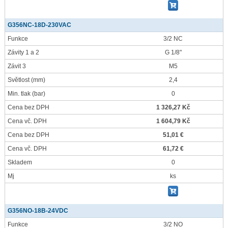
G356NC-18D-230VAC
Funkce
3/2 NC
Závity 1 a 2
G 1/8"
Závit 3
M5
Světlost
(mm)
2,4
Min. tlak
(bar)
0
Cena bez DPH
1 326,27 Kč
Cena vč. DPH
1 604,79 Kč
Cena bez DPH
51,01 €
Cena vč. DPH
61,72 €
Skladem
0
Mj
ks
G356NO-18B-24VDC
Funkce
3/2 NO