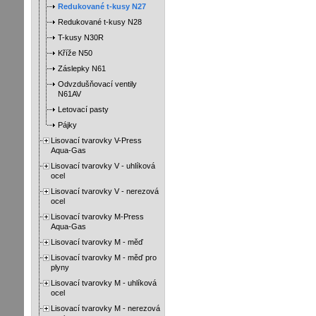
Redukované t-kusy N27
Redukované t-kusy N28
T-kusy N30R
Kříže N50
Záslepky N61
Odvzdušňovací ventily
N61AV
Letovací pasty
Pájky
Lisovací tvarovky V-Press
Aqua-Gas
Lisovací tvarovky V - uhlíková
ocel
Lisovací tvarovky V - nerezová
ocel
Lisovací tvarovky M-Press
Aqua-Gas
Lisovací tvarovky M - měď
Lisovací tvarovky M - měď pro
plyny
Lisovací tvarovky M - uhlíková
ocel
Lisovací tvarovky M - nerezová