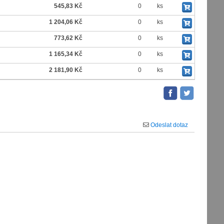
545,83 Kč
0
ks
1 204,06 Kč
0
ks
773,62 Kč
0
ks
1 165,34 Kč
0
ks
2 181,90 Kč
0
ks
Odeslat dotaz