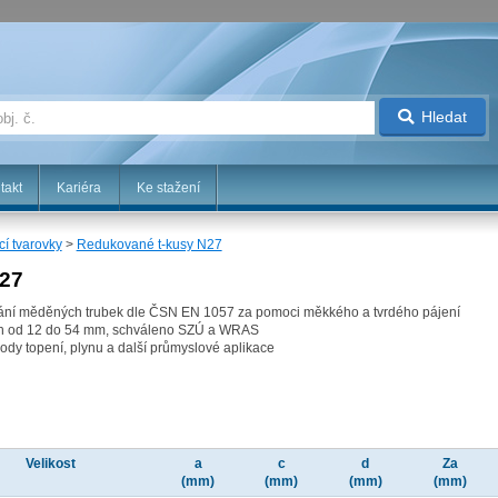
Hledat
takt
Kariéra
Ke stažení
cí tvarovky
>
Redukované t-kusy N27
27
ování měděných trubek dle ČSN EN 1057 za pomoci měkkého a tvrdého pájení
ch od 12 do 54 mm, schváleno SZÚ a WRAS
ody topení, plynu a další průmyslové aplikace
Velikost
a
c
d
Za
(mm)
(mm)
(mm)
(mm)