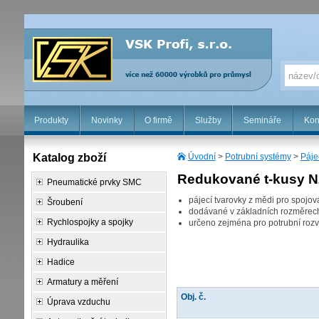
Produkty
Novinky
O firmě
Služby
Semináře
Kon
Katalog zboží
Úvodní
>
Potrubní systémy
>
Páje
Redukované t-kusy N
Pneumatické prvky SMC
pájecí tvarovky z mědi pro spoj
Šroubení
dodávané v základních rozměre
Rychlospojky a spojky
určeno zejména pro potrubní rozv
Hydraulika
Hadice
Armatury a měření
Obj. č.
Úprava vzduchu