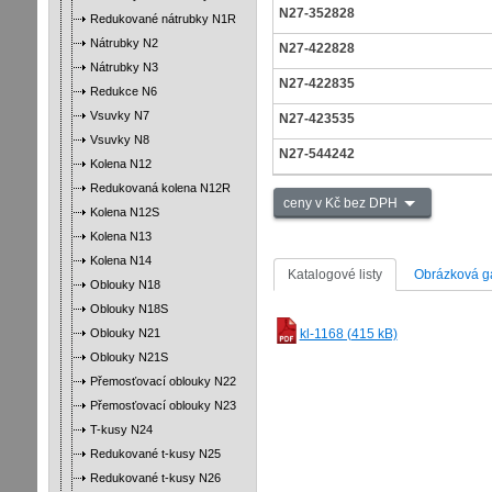
N27-352828
Redukované nátrubky N1R
Nátrubky N2
N27-422828
Nátrubky N3
N27-422835
Redukce N6
Vsuvky N7
N27-423535
Vsuvky N8
N27-544242
Kolena N12
Redukovaná kolena N12R
ceny v Kč bez DPH
Kolena N12S
Kolena N13
Kolena N14
Katalogové listy
Obrázková ga
Oblouky N18
Oblouky N18S
Oblouky N21
kl-1168 (415 kB)
Oblouky N21S
Přemosťovací oblouky N22
Přemosťovací oblouky N23
T-kusy N24
Redukované t-kusy N25
Redukované t-kusy N26