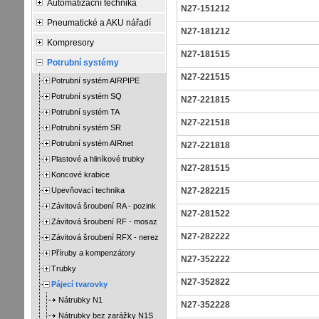
Automatizační technika
N27-151212
Pneumatické a AKU nářadí
N27-181212
Kompresory
N27-181515
Potrubní systémy
N27-221515
Potrubní systém AIRPIPE
Potrubní systém SQ
N27-221815
Potrubní systém TA
N27-221518
Potrubní systém SR
Potrubní systém AIRnet
N27-221818
Plastové a hliníkové trubky
N27-281515
Koncové krabice
Upevňovací technika
N27-282215
Závitová šroubení RA - pozink
N27-281522
Závitová šroubení RF - mosaz
N27-282222
Závitová šroubení RFX - nerez
Příruby a kompenzátory
N27-352222
Trubky
N27-352822
Pájecí tvarovky
Nátrubky N1
N27-352228
Nátrubky bez zarážky N1S