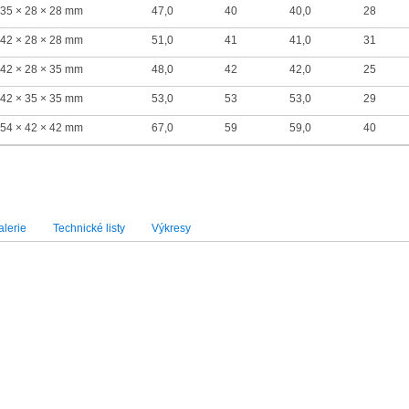
35 × 28 × 28 mm
47,0
40
40,0
28
42 × 28 × 28 mm
51,0
41
41,0
31
42 × 28 × 35 mm
48,0
42
42,0
25
42 × 35 × 35 mm
53,0
53
53,0
29
54 × 42 × 42 mm
67,0
59
59,0
40
lerie
Technické listy
Výkresy