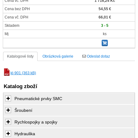
Cena vč. DPH
1 716,24 Kč
Cena bez DPH
54,55 €
Cena vč. DPH
66,01 €
Skladem
3 - 5
Mj
ks
Katalogové listy
Obrázková galerie
Odeslat dotaz
kl-901 (363 kB)
Katalog zboží
Pneumatické prvky SMC
Šroubení
Rychlospojky a spojky
Hydraulika