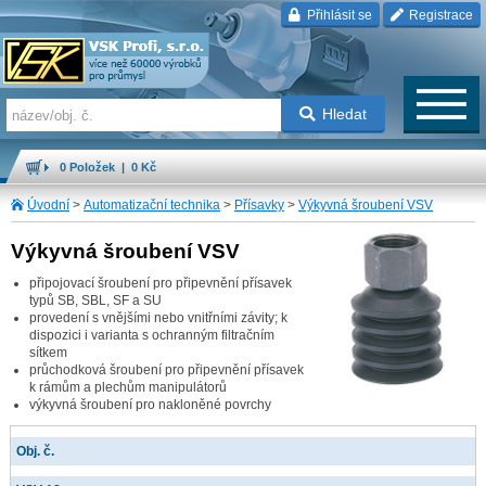
Přihlásit se
Registrace
Hledat
0 Položek | 0 Kč
Úvodní
>
Automatizační technika
>
Přísavky
>
Výkyvná šroubení VSV
Výkyvná šroubení VSV
připojovací šroubení pro připevnění přísavek
typů SB, SBL, SF a SU
provedení s vnějšími nebo vnitřními závity; k
dispozici i varianta s ochranným filtračním
sítkem
průchodková šroubení pro připevnění přísavek
k rámům a plechům manipulátorů
výkyvná šroubení pro nakloněné povrchy
Obj. č.