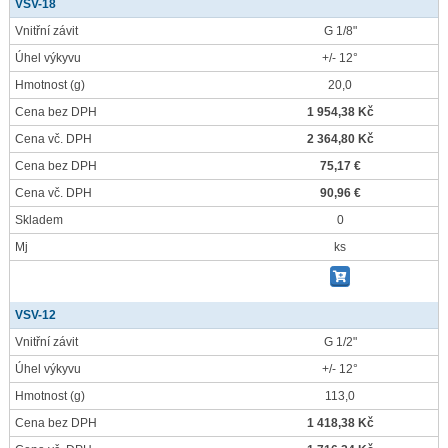
VSV-18
Vnitřní závit
G 1/8"
Úhel výkyvu
+/- 12°
Hmotnost
(g)
20,0
Cena bez DPH
1 954,38 Kč
Cena vč. DPH
2 364,80 Kč
Cena bez DPH
75,17 €
Cena vč. DPH
90,96 €
Skladem
0
Mj
ks
VSV-12
Vnitřní závit
G 1/2"
Úhel výkyvu
+/- 12°
Hmotnost
(g)
113,0
Cena bez DPH
1 418,38 Kč