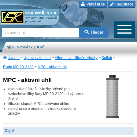
Přihlásit se
Registrace
Hledat
0 Položek | 0 Kč
Úvodní
>
Úprava vzduchu
>
Alternativní filtrační vložky
>
Sullair
>
Řada MP 20-2120
>
MPC - aktivní uhlí
MPC - aktivní uhlí
alternativní filtrační vložky určené pro
vzduchové filtry řady MP 20-2120 od výrobce
Sullair
filtrační stupeň MPC s aktivním uhlím
nejedná se o originální výrobky uvedené
značky
Obj. č.