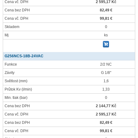
Cena vč. DPH
2 595,17 Kč
Cena bez DPH
82,49 €
Cena vč. DPH
99,81 €
Skladem
0
Mj
ks
G256NCS-18B-24VAC
Funkce
2/2 NC
Závity
G 1/8"
Světlost
(mm)
1,6
Průtok Kv
(l/min)
1,33
Min. tlak
(bar)
0
Cena bez DPH
2 144,77 Kč
Cena vč. DPH
2 595,17 Kč
Cena bez DPH
82,49 €
Cena vč. DPH
99,81 €