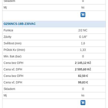
Skladem
0
Mj
ks
G256NCS-18B-230VAC
Funkce
2/2 NC
Závity
G 1/8"
Světlost
(mm)
1,6
Průtok Kv
(l/min)
1,33
Min. tlak
(bar)
0
Cena bez DPH
2 145,12 Kč
Cena vč. DPH
2 595,60 Kč
Cena bez DPH
82,50 €
Cena vč. DPH
99,83 €
Skladem
0
Mj
ks