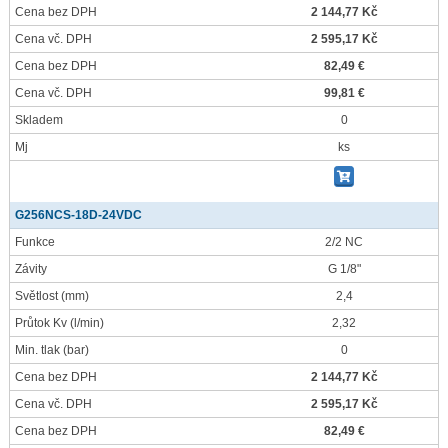
Cena bez DPH
2 144,77 Kč
Cena vč. DPH
2 595,17 Kč
Cena bez DPH
82,49 €
Cena vč. DPH
99,81 €
Skladem
0
Mj
ks
G256NCS-18D-24VDC
Funkce
2/2 NC
Závity
G 1/8"
Světlost
(mm)
2,4
Průtok Kv
(l/min)
2,32
Min. tlak
(bar)
0
Cena bez DPH
2 144,77 Kč
Cena vč. DPH
2 595,17 Kč
Cena bez DPH
82,49 €