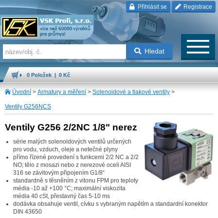
Přihlásit se
Registrace
Hledat
0 Položek | 0 Kč
Úvodní
>
Armatury a měření
>
Solenoidové a tlakové ventily
>
Ventily G256NCS
Ventily G256 2/2NC 1/8" nerez
série malých solenoidových ventilů určených
pro vodu, vzduch, oleje a netečné plyny
přímo řízené provedení s funkcemi 2/2 NC a 2/2
NO; tělo z mosazi nebo z nerezové oceli AISI
316 se závitovým připojením G1/8“
standardně s těsněním z vitonu FPM pro teploty
média -10 až +100 °C; maximální viskozita
média 40 cSt, přestavný čas 5-10 ms
dodávka obsahuje ventil, cívku s vybraným napětím a standardní konektor
DIN 43650