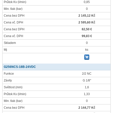
Průtok Kv
(l/min)
0,85
Min. tlak
(bar)
0
Cena bez DPH
2 145,12 Kč
Cena vč. DPH
2 595,60 Kč
Cena bez DPH
82,50 €
Cena vč. DPH
99,83 €
Skladem
0
Mj
ks
G256NCS-18B-24VDC
Funkce
2/2 NC
Závity
G 1/8"
Světlost
(mm)
1,6
Průtok Kv
(l/min)
1,33
Min. tlak
(bar)
0
Cena bez DPH
2 144,77 Kč