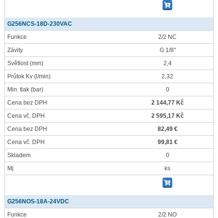
G256NCS-18D-230VAC
Funkce
2/2 NC
Závity
G 1/8"
Světlost
(mm)
2,4
Průtok Kv
(l/min)
2,32
Min. tlak
(bar)
0
Cena bez DPH
2 144,77 Kč
Cena vč. DPH
2 595,17 Kč
Cena bez DPH
82,49 €
Cena vč. DPH
99,81 €
Skladem
0
Mj
ks
G256NOS-18A-24VDC
Funkce
2/2 NO