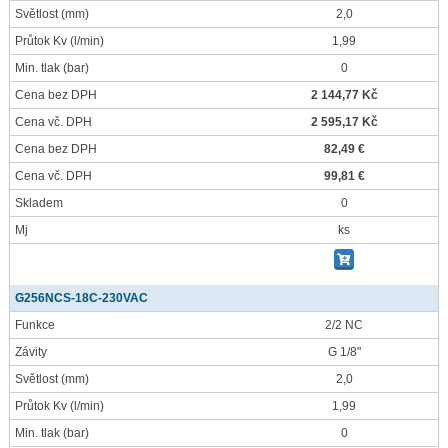
Světlost
(mm)
2,0
Průtok Kv
(l/min)
1,99
Min. tlak
(bar)
0
Cena bez DPH
2 144,77 Kč
Cena vč. DPH
2 595,17 Kč
Cena bez DPH
82,49 €
Cena vč. DPH
99,81 €
Skladem
0
Mj
ks
G256NCS-18C-230VAC
Funkce
2/2 NC
Závity
G 1/8"
Světlost
(mm)
2,0
Průtok Kv
(l/min)
1,99
Min. tlak
(bar)
0