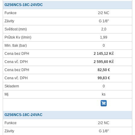
G256NCS-18C-24VDC
Funkce
2/2 NC
Závity
G 1/8"
Světlost
(mm)
2,0
Průtok Kv
(l/min)
1,99
Min. tlak
(bar)
0
Cena bez DPH
2 145,12 Kč
Cena vč. DPH
2 595,60 Kč
Cena bez DPH
82,50 €
Cena vč. DPH
99,83 €
Skladem
0
Mj
ks
G256NCS-18C-24VAC
Funkce
2/2 NC
Závity
G 1/8"