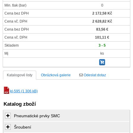
Min. tlak
(bar)
0
Cena bez DPH
2 172,58 Kč
Cena vč. DPH
2 628,82 Kč
Cena bez DPH
83,56 €
Cena vč. DPH
101,11 €
Skladem
3 - 5
Mj
ks
Katalogové listy
Obrázková galerie
Odeslat dotaz
kl-595 (1 306 kB)
Katalog zboží
Pneumatické prvky SMC
Šroubení