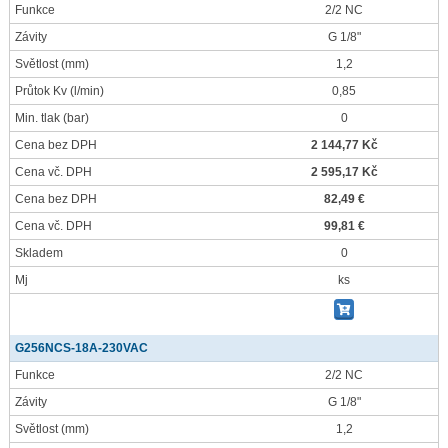
Funkce
2/2 NC
Závity
G 1/8"
Světlost
(mm)
1,2
Průtok Kv
(l/min)
0,85
Min. tlak
(bar)
0
Cena bez DPH
2 144,77 Kč
Cena vč. DPH
2 595,17 Kč
Cena bez DPH
82,49 €
Cena vč. DPH
99,81 €
Skladem
0
Mj
ks
G256NCS-18A-230VAC
Funkce
2/2 NC
Závity
G 1/8"
Světlost
(mm)
1,2