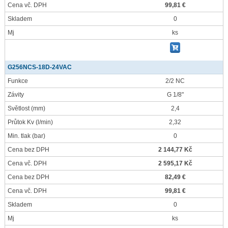
Cena vč. DPH
99,81 €
Skladem
0
Mj
ks
G256NCS-18D-24VAC
Funkce
2/2 NC
Závity
G 1/8"
Světlost
(mm)
2,4
Průtok Kv
(l/min)
2,32
Min. tlak
(bar)
0
Cena bez DPH
2 144,77 Kč
Cena vč. DPH
2 595,17 Kč
Cena bez DPH
82,49 €
Cena vč. DPH
99,81 €
Skladem
0
Mj
ks