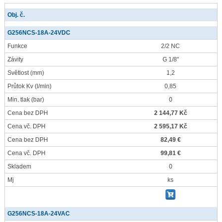
Obj. č.
G256NCS-18A-24VDC
Funkce
2/2 NC
Závity
G 1/8"
Světlost
(mm)
1,2
Průtok Kv
(l/min)
0,85
Min. tlak
(bar)
0
Cena bez DPH
2 144,77 Kč
Cena vč. DPH
2 595,17 Kč
Cena bez DPH
82,49 €
Cena vč. DPH
99,81 €
Skladem
0
Mj
ks
G256NCS-18A-24VAC