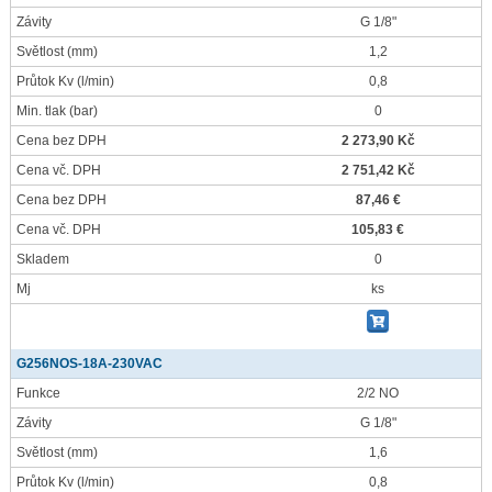
Závity
G 1/8"
Světlost
(mm)
1,2
Průtok Kv
(l/min)
0,8
Min. tlak
(bar)
0
Cena bez DPH
2 273,90 Kč
Cena vč. DPH
2 751,42 Kč
Cena bez DPH
87,46 €
Cena vč. DPH
105,83 €
Skladem
0
Mj
ks
G256NOS-18A-230VAC
Funkce
2/2 NO
Závity
G 1/8"
Světlost
(mm)
1,6
Průtok Kv
(l/min)
0,8