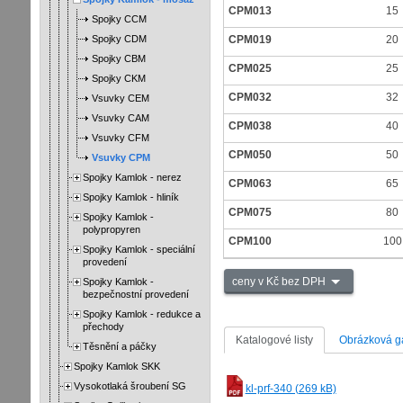
CPM013
15
Spojky CCM
Spojky CDM
CPM019
20
Spojky CBM
CPM025
25
Spojky CKM
CPM032
32
Vsuvky CEM
Vsuvky CAM
CPM038
40
Vsuvky CFM
CPM050
50
Vsuvky CPM
Spojky Kamlok - nerez
CPM063
65
Spojky Kamlok - hliník
CPM075
80
Spojky Kamlok -
polypropyren
CPM100
100
Spojky Kamlok - speciální
provedení
ceny v Kč bez DPH
Spojky Kamlok -
bezpečnostní provedení
Spojky Kamlok - redukce a
přechody
Katalogové listy
Obrázková ga
Těsnění a páčky
Spojky Kamlok SKK
Vysokotlaká šroubení SG
kl-prf-340 (269 kB)