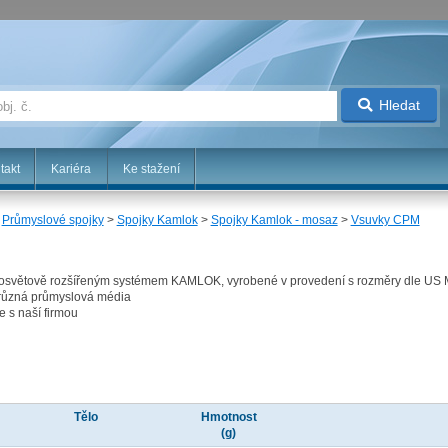
Hledat
takt
Kariéra
Ke stažení
>
Průmyslové spojky
>
Spojky Kamlok
>
Spojky Kamlok - mosaz
>
Vsuvky CPM
elosvětově rozšířeným systémem KAMLOK, vyrobené v provedení s rozměry dle US
o různá průmyslová média
e s naší firmou
Tělo
Hmotnost
(g)