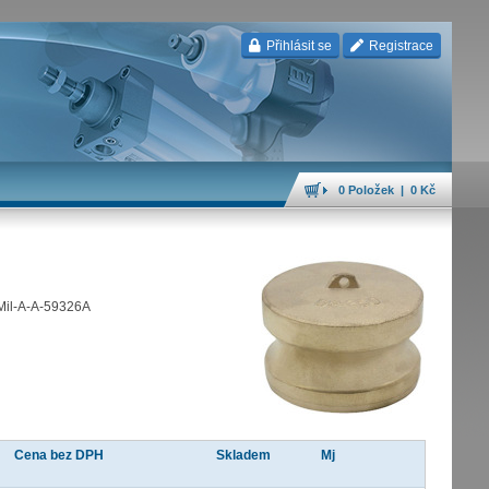
Přihlásit se
Registrace
0 Položek | 0 Kč
 Mil-A-A-59326A
Cena bez DPH
Skladem
Mj