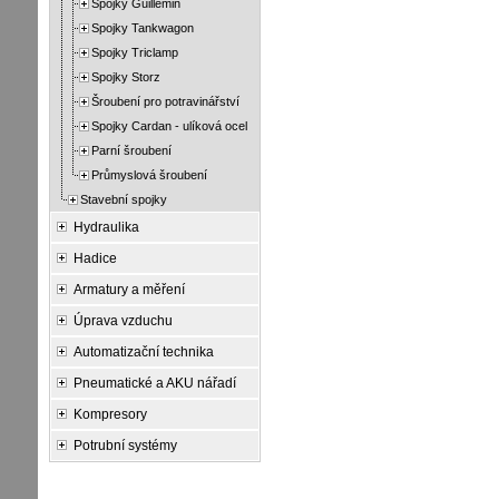
Spojky Guillemin
Spojky Tankwagon
Spojky Triclamp
Spojky Storz
Šroubení pro potravinářství
Spojky Cardan - ulíková ocel
Parní šroubení
Průmyslová šroubení
Stavební spojky
Hydraulika
Hadice
Armatury a měření
Úprava vzduchu
Automatizační technika
Pneumatické a AKU nářadí
Kompresory
Potrubní systémy