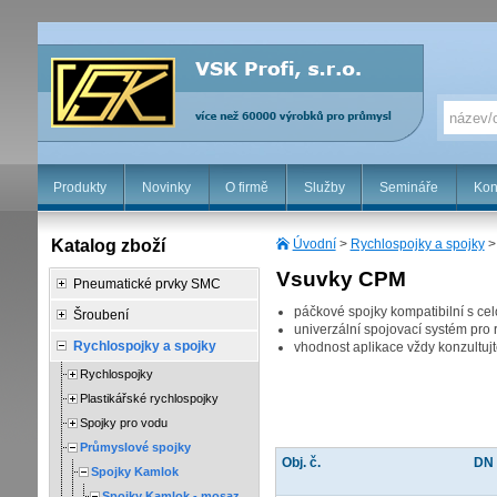
Produkty
Novinky
O firmě
Služby
Semináře
Kon
Katalog zboží
Úvodní
>
Rychlospojky a spojky
Vsuvky CPM
Pneumatické prvky SMC
páčkové spojky kompatibilní s c
Šroubení
univerzální spojovací systém pr
Rychlospojky a spojky
vhodnost aplikace vždy konzultujt
Rychlospojky
Plastikářské rychlospojky
Spojky pro vodu
Průmyslové spojky
Obj. č.
DN
Spojky Kamlok
Spojky Kamlok - mosaz