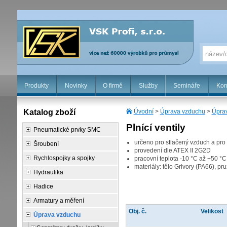
Produkty
Novinky
O firmě
Služby
Semináře
Kon
Katalog zboží
Úvodní
>
Úprava vzduchu
>
Úprav
Plnící ventily
Pneumatické prvky SMC
určeno pro stlačený vzduch a pro 
Šroubení
provedení dle ATEX II 2G2D
Rychlospojky a spojky
pracovní teplota -10 °C až +50 °C
materiály: tělo Grivory (PA66), 
Hydraulika
Hadice
Armatury a měření
Obj. č.
Velikost
Úprava vzduchu