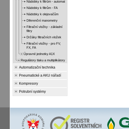
Nádobky k filtrům - automat
Nádobky k filtrům - FA
Nádobky k olejovačům
Diferenční manometry
Filtrační vložky - základní
filtry
Držáky filtračních vložek
Filtrační vložky - pro FV,
FX, FA
Úpravné jednotky A1X
Regulátory tlaku a multiplikátory
Automatizační technika
Pneumatické a AKU nářadí
Kompresory
Potrubní systémy