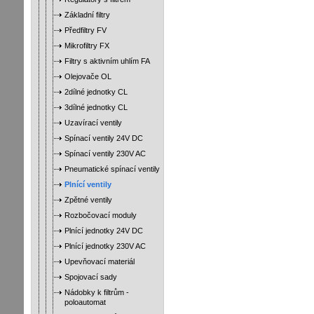
Základní filtry
Předfiltry FV
Mikrofiltry FX
Filtry s aktivním uhlím FA
Olejovače OL
2dílné jednotky CL
3dílné jednotky CL
Uzavírací ventily
Spínací ventily 24V DC
Spínací ventily 230V AC
Pneumatické spínací ventily
Plnící ventily
Zpětné ventily
Rozbočovací moduly
Plnící jednotky 24V DC
Plnící jednotky 230V AC
Upevňovací materiál
Spojovací sady
Nádobky k filtrům -
poloautomat