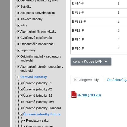
Generátory dusíku, kyslíku
BF14-F
1
Sušičky
BF38-F
1
Sloupce s aktivním uhlím
Tlakové nádoby
BF382-F
2
Filtry
BF12-F
2
Alternativní filtrační vložky
Cyklónové odlučovače
BF34-F
4
Odpouštěče kondenzátu
BF10-F
4
Separátory
Originální náplně - separátory
voda-olej
ceny v Kč bez DPH
Alternativní náplně - separátory
voda-olej
Úpravné jednotky
Katalogové listy
Obrázková ga
Úpravné jednotky P2
Úpravné jednotky A2
kl-788 (703 kB)
Úpravné jednotky B2
Úpravné jednotky MW
Úpravné jednotky Standard
Úpravné jednotky Futura
Regulátory tlaku
Regulátory s filtrem