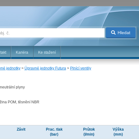
Hledat
takt
Kariéra
Ke stažení
né jednotky
>
Úpravné jednotky Futura
>
Plnící ventily
neutrální plyny
pružina POM, těsnění NBR
Závit
Prac. tlak
Průtok
Výška
(bar)
(l/min)
(mm)