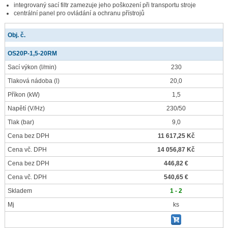
integrovaný sací filtr zamezuje jeho poškození při transportu stroje
centrální panel pro ovládání a ochranu přístrojů
Obj. č.
OS20P-1,5-20RM
Sací výkon
(l/min)
230
Tlaková nádoba
(l)
20,0
Příkon
(kW)
1,5
Napětí
(V/Hz)
230/50
Tlak
(bar)
9,0
Cena bez DPH
11 617,25 Kč
Cena vč. DPH
14 056,87 Kč
Cena bez DPH
446,82 €
Cena vč. DPH
540,65 €
Skladem
1 - 2
Mj
ks