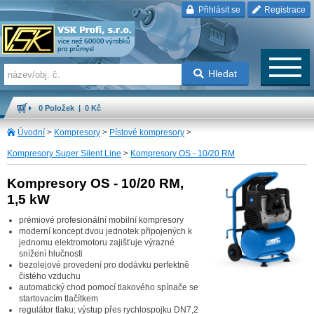
Přihlásit se
Registrace
Hledat
0 Položek | 0 Kč
Úvodní
>
Kompresory
>
Pístové kompresory
>
Kompresory Super Silent Line
>
Kompresory OS - 10/20 RM
Kompresory OS - 10/20 RM,
1,5 kW
prémiové profesionální mobilní kompresory
moderní koncept dvou jednotek připojených k
jednomu elektromotoru zajišťuje výrazné
snížení hlučnosti
bezolejové provedení pro dodávku perfektně
čistého vzduchu
automatický chod pomocí tlakového spínače se
startovacím tlačítkem
regulátor tlaku; výstup přes rychlospojku DN7,2