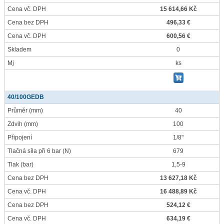
Cena vč. DPH
15 614,66 Kč
Cena bez DPH
496,33 €
Cena vč. DPH
600,56 €
Skladem
0
Mj
ks
40/100GEDB
Průměr
(mm)
40
Zdvih
(mm)
100
Připojení
1/8"
Tlačná síla při 6 bar
(N)
679
Tlak
(bar)
1,5-9
Cena bez DPH
13 627,18 Kč
Cena vč. DPH
16 488,89 Kč
Cena bez DPH
524,12 €
Cena vč. DPH
634,19 €