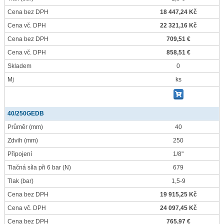
Cena bez DPH
18 447,24 Kč
Cena vč. DPH
22 321,16 Kč
Cena bez DPH
709,51 €
Cena vč. DPH
858,51 €
Skladem
0
Mj
ks
40/250GEDB
Průměr
(mm)
40
Zdvih
(mm)
250
Připojení
1/8"
Tlačná síla při 6 bar
(N)
679
Tlak
(bar)
1,5-9
Cena bez DPH
19 915,25 Kč
Cena vč. DPH
24 097,45 Kč
Cena bez DPH
765,97 €