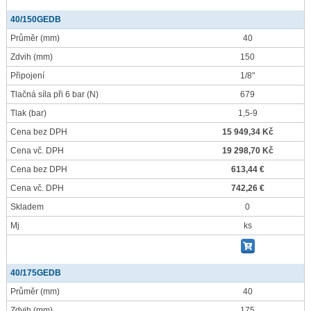
40/150GEDB
Průměr
(mm)
40
Zdvih
(mm)
150
Připojení
1/8"
Tlačná síla při 6 bar
(N)
679
Tlak
(bar)
1,5-9
Cena bez DPH
15 949,34 Kč
Cena vč. DPH
19 298,70 Kč
Cena bez DPH
613,44 €
Cena vč. DPH
742,26 €
Skladem
0
Mj
ks
40/175GEDB
Průměr
(mm)
40
Zdvih
(mm)
175