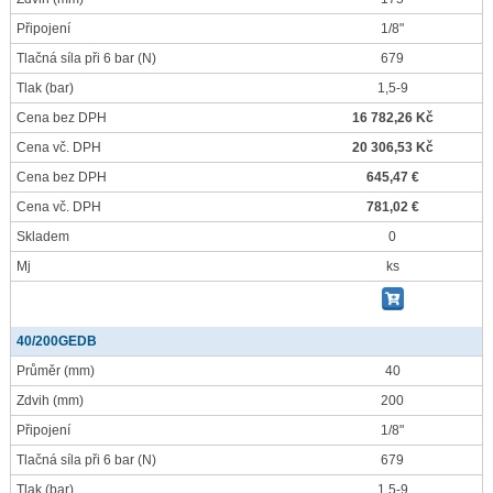
Připojení
1/8"
Tlačná síla při 6 bar
(N)
679
Tlak
(bar)
1,5-9
Cena bez DPH
16 782,26 Kč
Cena vč. DPH
20 306,53 Kč
Cena bez DPH
645,47 €
Cena vč. DPH
781,02 €
Skladem
0
Mj
ks
40/200GEDB
Průměr
(mm)
40
Zdvih
(mm)
200
Připojení
1/8"
Tlačná síla při 6 bar
(N)
679
Tlak
(bar)
1,5-9