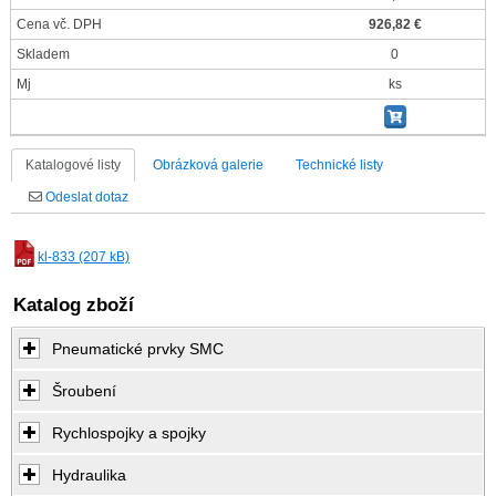
Cena vč. DPH
926,82 €
Skladem
0
Mj
ks
Katalogové listy
Obrázková galerie
Technické listy
Odeslat dotaz
kl-833 (207 kB)
Katalog zboží
Pneumatické prvky SMC
Šroubení
Rychlospojky a spojky
Hydraulika