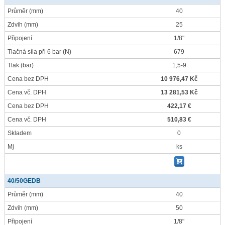
Průměr
(mm)
40
Zdvih
(mm)
25
Připojení
1/8"
Tlačná síla při 6 bar
(N)
679
Tlak
(bar)
1,5-9
Cena bez DPH
10 976,47 Kč
Cena vč. DPH
13 281,53 Kč
Cena bez DPH
422,17 €
Cena vč. DPH
510,83 €
Skladem
0
Mj
ks
40/50GEDB
Průměr
(mm)
40
Zdvih
(mm)
50
Připojení
1/8"