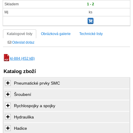
Skladem
1 - 2
Mj
ks
Katalogové listy
Obrázková galerie
Technické listy
Odeslat dotaz
kl-884 (452 kB)
Katalog zboží
Pneumatické prvky SMC
Šroubení
Rychlospojky a spojky
Hydraulika
Hadice