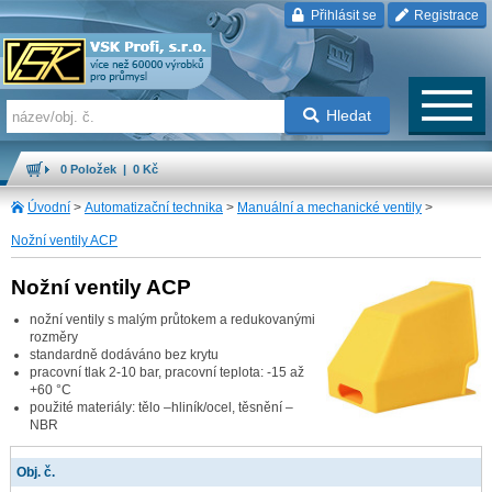
Přihlásit se
Registrace
Hledat
0 Položek | 0 Kč
Úvodní
>
Automatizační technika
>
Manuální a mechanické ventily
>
Nožní ventily ACP
Nožní ventily ACP
nožní ventily s malým průtokem a redukovanými
rozměry
standardně dodáváno bez krytu
pracovní tlak 2-10 bar, pracovní teplota: -15 až
+60 °C
použité materiály: tělo –hliník/ocel, těsnění –
NBR
Obj. č.