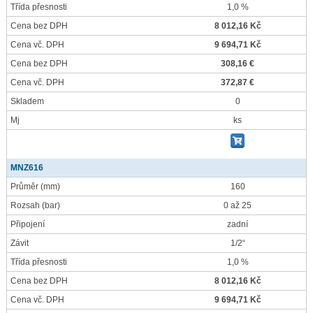
Třída přesnosti
1,0 %
Cena bez DPH
8 012,16 Kč
Cena vč. DPH
9 694,71 Kč
Cena bez DPH
308,16 €
Cena vč. DPH
372,87 €
Skladem
0
Mj
ks
MNZ616
Průměr
(mm)
160
Rozsah
(bar)
0 až 25
Připojení
zadní
Závit
1/2“
Třída přesnosti
1,0 %
Cena bez DPH
8 012,16 Kč
Cena vč. DPH
9 694,71 Kč