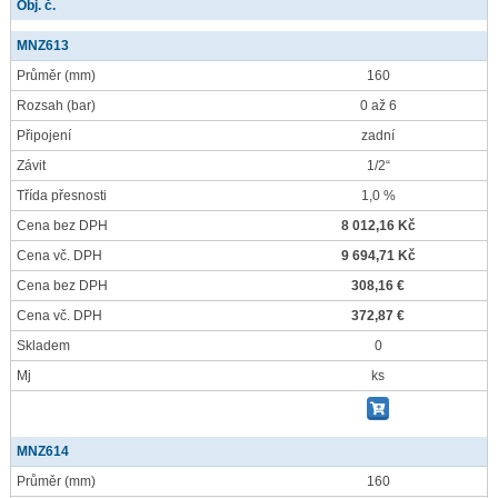
Obj. č.
MNZ613
Průměr
(mm)
160
Rozsah
(bar)
0 až 6
Připojení
zadní
Závit
1/2“
Třída přesnosti
1,0 %
Cena bez DPH
8 012,16 Kč
Cena vč. DPH
9 694,71 Kč
Cena bez DPH
308,16 €
Cena vč. DPH
372,87 €
Skladem
0
Mj
ks
MNZ614
Průměr
(mm)
160