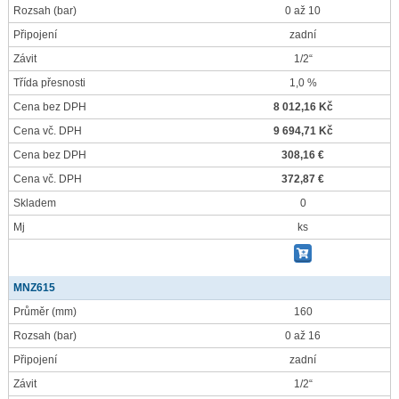
Rozsah
(bar)
0 až 10
Připojení
zadní
Závit
1/2“
Třída přesnosti
1,0 %
Cena bez DPH
8 012,16 Kč
Cena vč. DPH
9 694,71 Kč
Cena bez DPH
308,16 €
Cena vč. DPH
372,87 €
Skladem
0
Mj
ks
MNZ615
Průměr
(mm)
160
Rozsah
(bar)
0 až 16
Připojení
zadní
Závit
1/2“