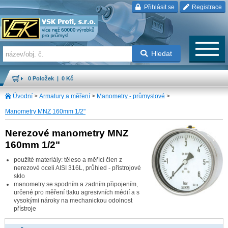
Přihlásit se
Registrace
Hledat
0 Položek | 0 Kč
Úvodní
>
Armatury a měření
>
Manometry - průmyslové
>
Manometry MNZ 160mm 1/2"
Nerezové manometry MNZ
160mm 1/2"
použité materiály: těleso a měřící člen z
nerezové oceli AISI 316L, průhled - přístrojové
sklo
manometry se spodním a zadním připojením,
určené pro měření tlaku agresivních médií a s
vysokými nároky na mechanickou odolnost
přístroje