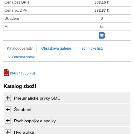
Cena bez DPH
308,16 €
Cena vč. DPH
372,87 €
Skladem
0
Mj
ks
Katalogové listy
Obrázková galerie
Technické listy
Odeslat dotaz
kl-637 (538 kB)
Katalog zboží
Pneumatické prvky SMC
Šroubení
Rychlospojky a spojky
Hydraulika