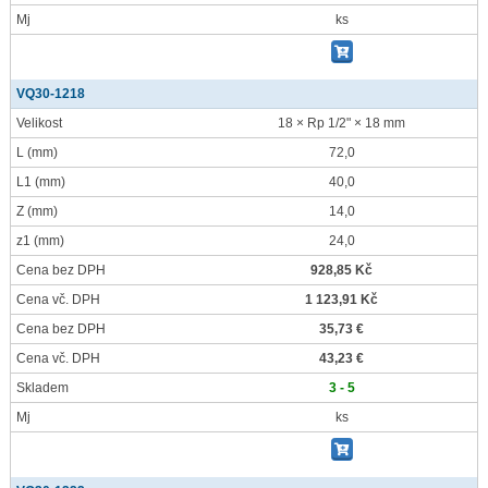
Mj
ks
VQ30-1218
Velikost
18 × Rp 1/2" × 18 mm
L
(mm)
72,0
L1
(mm)
40,0
Z
(mm)
14,0
z1
(mm)
24,0
Cena bez DPH
928,85 Kč
Cena vč. DPH
1 123,91 Kč
Cena bez DPH
35,73 €
Cena vč. DPH
43,23 €
Skladem
3 - 5
Mj
ks