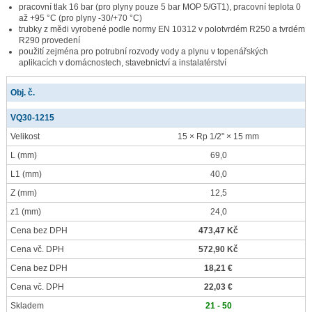
pracovní tlak 16 bar (pro plyny pouze 5 bar MOP 5/GT1), pracovní teplota 0
až +95 °C (pro plyny -30/+70 °C)
trubky z mědi vyrobené podle normy EN 10312 v polotvrdém R250 a tvrdém
R290 provedení
použití zejména pro potrubní rozvody vody a plynu v topenářských
aplikacích v domácnostech, stavebnictví a instalatérství
Obj. č.
VQ30-1215
Velikost
15 × Rp 1/2" × 15 mm
L
(mm)
69,0
L1
(mm)
40,0
Z
(mm)
12,5
z1
(mm)
24,0
Cena bez DPH
473,47 Kč
Cena vč. DPH
572,90 Kč
Cena bez DPH
18,21 €
Cena vč. DPH
22,03 €
Skladem
21 - 50