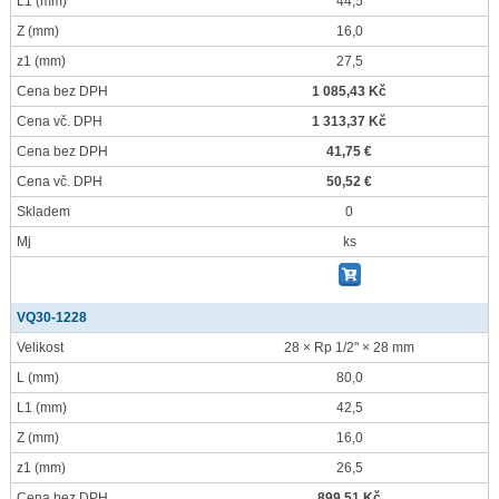
L1
(mm)
44,5
Z
(mm)
16,0
z1
(mm)
27,5
Cena bez DPH
1 085,43 Kč
Cena vč. DPH
1 313,37 Kč
Cena bez DPH
41,75 €
Cena vč. DPH
50,52 €
Skladem
0
Mj
ks
VQ30-1228
Velikost
28 × Rp 1/2" × 28 mm
L
(mm)
80,0
L1
(mm)
42,5
Z
(mm)
16,0
z1
(mm)
26,5
Cena bez DPH
899,51 Kč