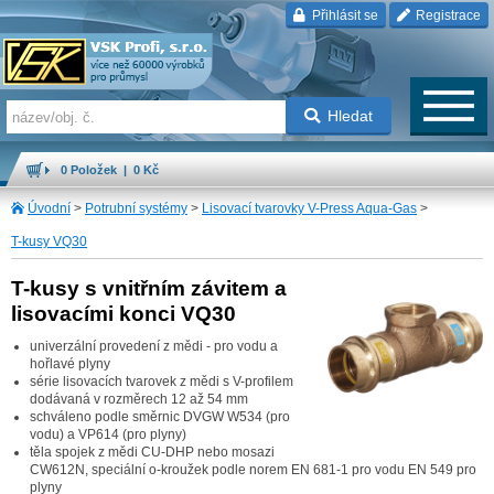
Přihlásit se
Registrace
Hledat
0 Položek | 0 Kč
Úvodní
>
Potrubní systémy
>
Lisovací tvarovky V-Press Aqua-Gas
>
T-kusy VQ30
T-kusy s vnitřním závitem a
lisovacími konci VQ30
univerzální provedení z mědi - pro vodu a
hořlavé plyny
série lisovacích tvarovek z mědi s V-profilem
dodávaná v rozměrech 12 až 54 mm
schváleno podle směrnic DVGW W534 (pro
vodu) a VP614 (pro plyny)
těla spojek z mědi CU-DHP nebo mosazi
CW612N, speciální o-kroužek podle norem EN 681-1 pro vodu EN 549 pro
plyny