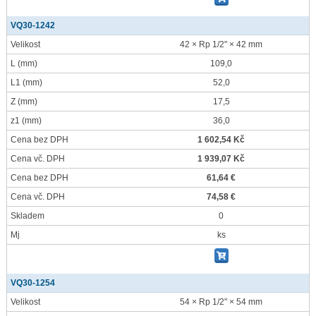
VQ30-1242
Velikost
42 × Rp 1/2" × 42 mm
L
(mm)
109,0
L1
(mm)
52,0
Z
(mm)
17,5
z1
(mm)
36,0
Cena bez DPH
1 602,54 Kč
Cena vč. DPH
1 939,07 Kč
Cena bez DPH
61,64 €
Cena vč. DPH
74,58 €
Skladem
0
Mj
ks
VQ30-1254
Velikost
54 × Rp 1/2" × 54 mm