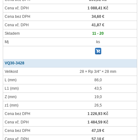
Cena vč. DPH
1 088,41 Kč
Cena bez DPH
34,60 €
Cena vč. DPH
41,87 €
Skladem
11 - 20
Mj
ks
VQ30-3428
Velikost
28 × Rp 3/4" × 28 mm
L
(mm)
86,0
L1
(mm)
43,5
Z
(mm)
19,0
z1
(mm)
26,5
Cena bez DPH
1 226,93 Kč
Cena vč. DPH
1 484,59 Kč
Cena bez DPH
47,19 €
Cena vč. DPH
57,10 €