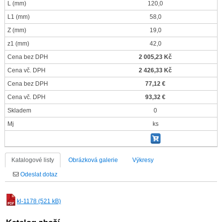
L
(mm)
120,0
L1
(mm)
58,0
Z
(mm)
19,0
z1
(mm)
42,0
Cena bez DPH
2 005,23 Kč
Cena vč. DPH
2 426,33 Kč
Cena bez DPH
77,12 €
Cena vč. DPH
93,32 €
Skladem
0
Mj
ks
Katalogové listy
Obrázková galerie
Výkresy
Odeslat dotaz
kl-1178 (521 kB)