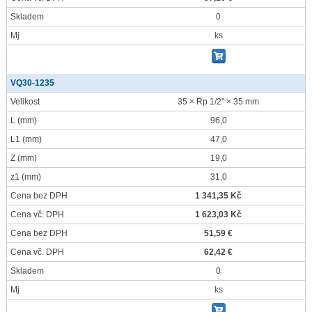
Skladem
0
Mj
ks
VQ30-1235
Velikost
35 × Rp 1/2" × 35 mm
L
(mm)
96,0
L1
(mm)
47,0
Z
(mm)
19,0
z1
(mm)
31,0
Cena bez DPH
1 341,35 Kč
Cena vč. DPH
1 623,03 Kč
Cena bez DPH
51,59 €
Cena vč. DPH
62,42 €
Skladem
0
Mj
ks