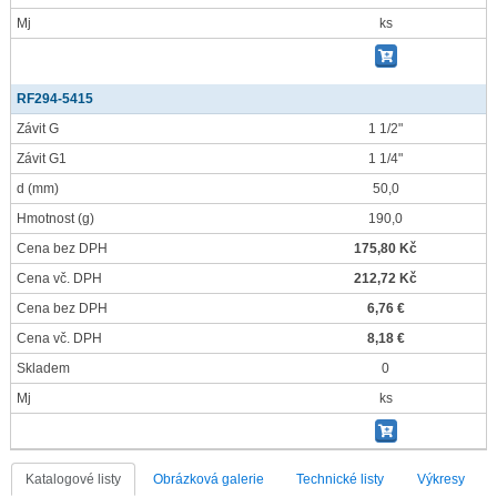
Mj
ks
RF294-5415
Závit G
1 1/2"
Závit G1
1 1/4"
d
(mm)
50,0
Hmotnost
(g)
190,0
Cena bez DPH
175,80 Kč
Cena vč. DPH
212,72 Kč
Cena bez DPH
6,76 €
Cena vč. DPH
8,18 €
Skladem
0
Mj
ks
Katalogové listy
Obrázková galerie
Technické listy
Výkresy