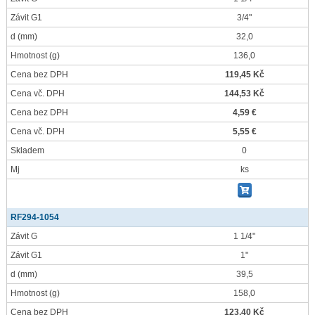
Závit G1
3/4"
d
(mm)
32,0
Hmotnost
(g)
136,0
Cena bez DPH
119,45 Kč
Cena vč. DPH
144,53 Kč
Cena bez DPH
4,59 €
Cena vč. DPH
5,55 €
Skladem
0
Mj
ks
RF294-1054
Závit G
1 1/4"
Závit G1
1"
d
(mm)
39,5
Hmotnost
(g)
158,0
Cena bez DPH
123,40 Kč