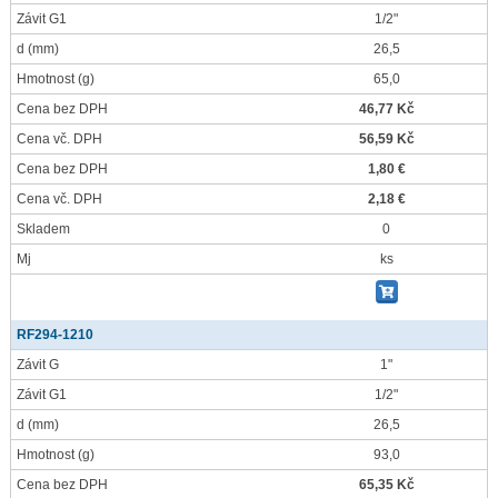
Závit G1
1/2"
d
(mm)
26,5
Hmotnost
(g)
65,0
Cena bez DPH
46,77 Kč
Cena vč. DPH
56,59 Kč
Cena bez DPH
1,80 €
Cena vč. DPH
2,18 €
Skladem
0
Mj
ks
RF294-1210
Závit G
1"
Závit G1
1/2"
d
(mm)
26,5
Hmotnost
(g)
93,0
Cena bez DPH
65,35 Kč