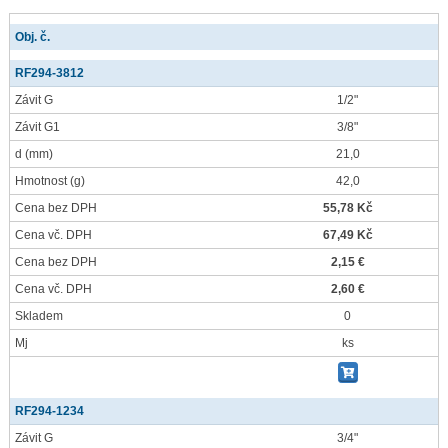
Obj. č.
RF294-3812
Závit G
1/2"
Závit G1
3/8"
d
(mm)
21,0
Hmotnost
(g)
42,0
Cena bez DPH
55,78 Kč
Cena vč. DPH
67,49 Kč
Cena bez DPH
2,15 €
Cena vč. DPH
2,60 €
Skladem
0
Mj
ks
RF294-1234
Závit G
3/4"