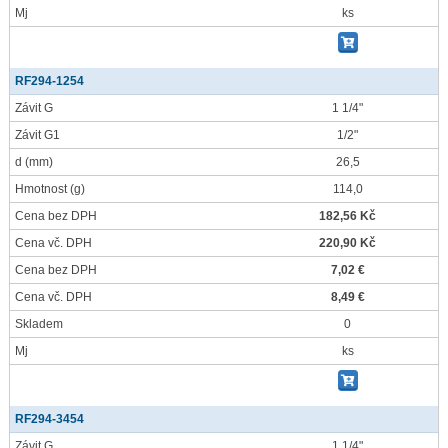
Mj
ks
RF294-1254
Závit G
1 1/4"
Závit G1
1/2"
d
(mm)
26,5
Hmotnost
(g)
114,0
Cena bez DPH
182,56 Kč
Cena vč. DPH
220,90 Kč
Cena bez DPH
7,02 €
Cena vč. DPH
8,49 €
Skladem
0
Mj
ks
RF294-3454
Závit G
1 1/4"