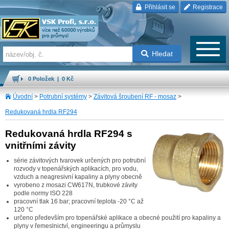
Přihlásit se
Registrace
Hledat
0 Položek | 0 Kč
Úvodní
>
Potrubní systémy
>
Závitová šroubení RF - mosaz
>
Redukovaná hrdla RF294
Redukovaná hrdla RF294 s
vnitřními závity
série závitových tvarovek určených pro potrubní
rozvody v topenářských aplikacích, pro vodu,
vzduch a neagresivní kapaliny a plyny obecně
vyrobeno z mosazi CW617N, trubkové závity
podle normy ISO 228
pracovní tlak 16 bar; pracovní teplota -20 °C až
120 °C
určeno především pro topenářské aplikace a obecné použití pro kapaliny a
plyny v řemeslnictví, engineeringu a průmyslu