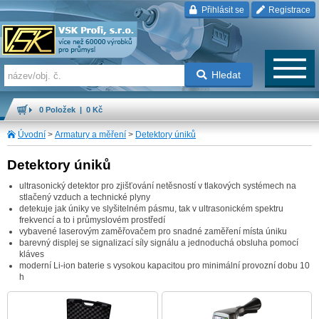
Přihlásit se
Registrace
Hledat
0 Položek | 0 Kč
Úvodní
>
Armatury a měření
>
Detektory úniků
Detektory úniků
ultrasonický detektor pro zjišťování netěsností v tlakových systémech na
stlačený vzduch a technické plyny
detekuje jak úniky ve slyšitelném pásmu, tak v ultrasonickém spektru
frekvencí a to i průmyslovém prostředí
vybavené laserovým zaměřovačem pro snadné zaměření místa úniku
barevný displej se signalizací síly signálu a jednoduchá obsluha pomocí
kláves
moderní Li-ion baterie s vysokou kapacitou pro minimální provozní dobu 10
h