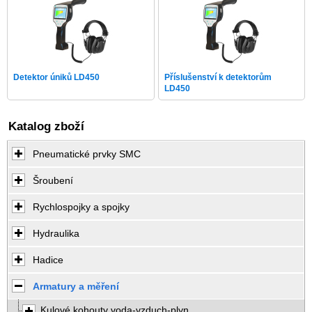
Detektor úniků LD450
Příslušenství k detektorům
LD450
Katalog zboží
Pneumatické prvky SMC
Šroubení
Rychlospojky a spojky
Hydraulika
Hadice
Armatury a měření
Kulové kohouty voda-vzduch-plyn