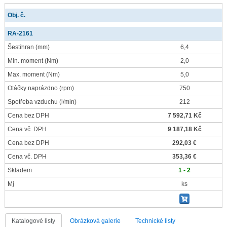
Obj. č.
RA-2161
Šestihran
(mm)
6,4
Min. moment
(Nm)
2,0
Max. moment
(Nm)
5,0
Otáčky naprázdno
(rpm)
750
Spotřeba vzduchu
(l/min)
212
Cena bez DPH
7 592,71 Kč
Cena vč. DPH
9 187,18 Kč
Cena bez DPH
292,03 €
Cena vč. DPH
353,36 €
Skladem
1 - 2
Mj
ks
Katalogové listy
Obrázková galerie
Technické listy