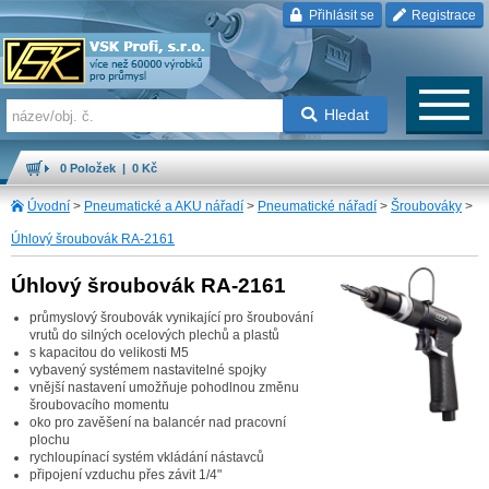
Přihlásit se
Registrace
Hledat
0 Položek | 0 Kč
Úvodní
>
Pneumatické a AKU nářadí
>
Pneumatické nářadí
>
Šroubováky
>
Úhlový šroubovák RA-2161
Úhlový šroubovák RA-2161
průmyslový šroubovák vynikající pro šroubování
vrutů do silných ocelových plechů a plastů
s kapacitou do velikosti M5
vybavený systémem nastavitelné spojky
vnější nastavení umožňuje pohodlnou změnu
šroubovacího momentu
oko pro zavěšení na balancér nad pracovní
plochu
rychloupínací systém vkládání nástavců
připojení vzduchu přes závit 1/4"