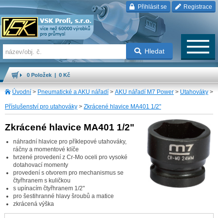
Přihlásit se
Registrace
Hledat
0 Položek | 0 Kč
Úvodní
>
Pneumatické a AKU nářadí
>
AKU nářadí M7 Power
>
Utahováky
>
Příslušenství pro utahováky
>
Zkrácené hlavice MA401 1/2"
Zkrácené hlavice MA401 1/2"
náhradní hlavice pro příklepové utahováky,
ráčny a momentové klíče
tvrzené provedení z Cr-Mo oceli pro vysoké
dotahovací momenty
provedení s otvorem pro mechanismus se
čtyřhranem s kuličkou
s upínacím čtyřhranem 1/2"
pro šestihranné hlavy šroubů a matice
zkrácená výška