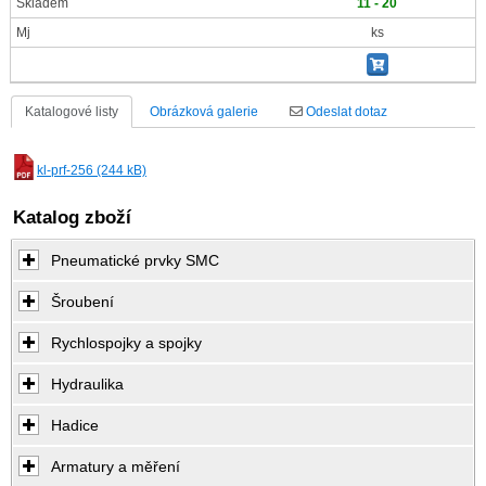
Skladem
11 - 20
Mj
ks
Katalogové listy
Obrázková galerie
Odeslat dotaz
kl-prf-256 (244 kB)
Katalog zboží
Pneumatické prvky SMC
Šroubení
Rychlospojky a spojky
Hydraulika
Hadice
Armatury a měření