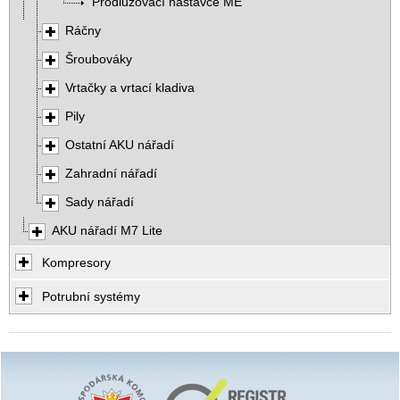
Prodlužovací nástavce ME
Ráčny
Šroubováky
Vrtačky a vrtací kladiva
Pily
Ostatní AKU nářadí
Zahradní nářadí
Sady nářadí
AKU nářadí M7 Lite
Kompresory
Potrubní systémy