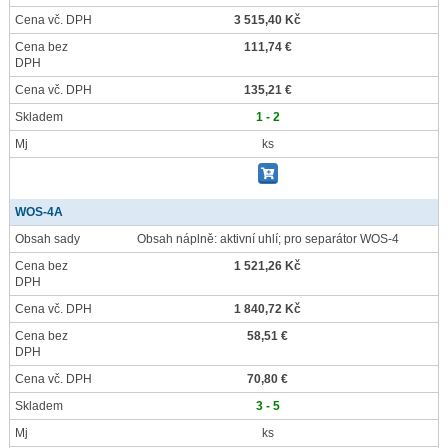
Cena vč. DPH
3 515,40 Kč
Cena bez
111,74 €
DPH
Cena vč. DPH
135,21 €
Skladem
1 - 2
Mj
ks
WOS-4A
Obsah sady
Obsah náplně: aktivní uhlí; pro separátor WOS-4
Cena bez
1 521,26 Kč
DPH
Cena vč. DPH
1 840,72 Kč
Cena bez
58,51 €
DPH
Cena vč. DPH
70,80 €
Skladem
3 - 5
Mj
ks