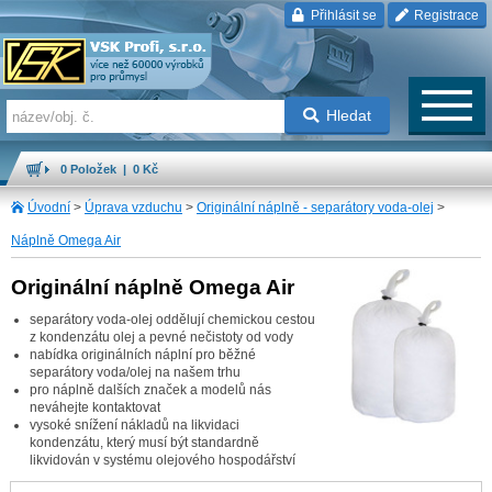
Přihlásit se
Registrace
Hledat
0 Položek | 0 Kč
Úvodní
>
Úprava vzduchu
>
Originální náplně - separátory voda-olej
>
Náplně Omega Air
Originální náplně Omega Air
separátory voda-olej oddělují chemickou cestou
z kondenzátu olej a pevné nečistoty od vody
nabídka originálních náplní pro běžné
separátory voda/olej na našem trhu
pro náplně dalších značek a modelů nás
neváhejte kontaktovat
vysoké snížení nákladů na likvidaci
kondenzátu, který musí být standardně
likvidován v systému olejového hospodářství