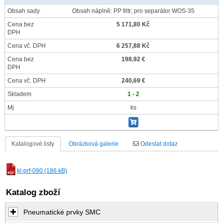
Obsah sady
Obsah náplně: PP filtr; pro separátor WOS-35
Cena bez
5 171,80 Kč
DPH
Cena vč. DPH
6 257,88 Kč
Cena bez
198,92 €
DPH
Cena vč. DPH
240,69 €
Skladem
1 - 2
Mj
ks
Katalogové listy
Obrázková galerie
Odeslat dotaz
kl-prf-090 (186 kB)
Katalog zboží
Pneumatické prvky SMC