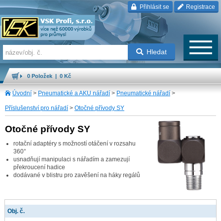
Přihlásit se
Registrace
Hledat
0 Položek | 0 Kč
Úvodní
>
Pneumatické a AKU nářadí
>
Pneumatické nářadí
>
Příslušenství pro nářadí
>
Otočné přívody SY
Otočné přívody SY
rotační adaptéry s možností otáčení v rozsahu
360°
usnadňují manipulaci s nářadím a zamezují
překroucení hadice
dodávané v blistru pro zavěšení na háky regálů
Obj. č.