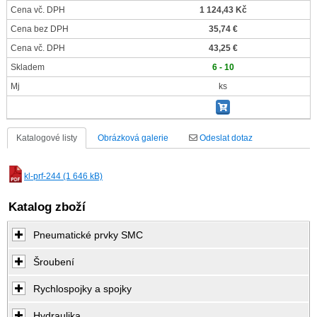
Cena vč. DPH
1 124,43 Kč
Cena bez DPH
35,74 €
Cena vč. DPH
43,25 €
Skladem
6 - 10
Mj
ks
Katalogové listy
Obrázková galerie
Odeslat dotaz
kl-prf-244 (1 646 kB)
Katalog zboží
Pneumatické prvky SMC
Šroubení
Rychlospojky a spojky
Hydraulika