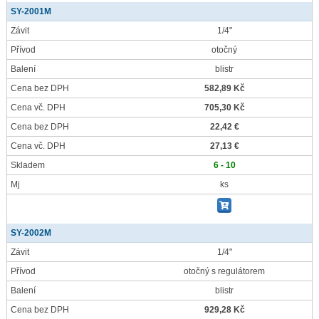
SY-2001M
Závit
1/4"
Přívod
otočný
Balení
blistr
Cena bez DPH
582,89 Kč
Cena vč. DPH
705,30 Kč
Cena bez DPH
22,42 €
Cena vč. DPH
27,13 €
Skladem
6 - 10
Mj
ks
SY-2002M
Závit
1/4"
Přívod
otočný s regulátorem
Balení
blistr
Cena bez DPH
929,28 Kč