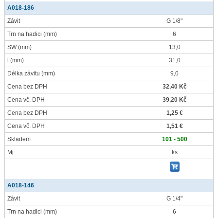
A018-186
Závit
G 1/8"
Trn na hadici
(mm)
6
SW
(mm)
13,0
l
(mm)
31,0
Délka závitu
(mm)
9,0
Cena bez DPH
32,40 Kč
Cena vč. DPH
39,20 Kč
Cena bez DPH
1,25 €
Cena vč. DPH
1,51 €
Skladem
101 - 500
Mj
ks
A018-146
Závit
G 1/4"
Trn na hadici
(mm)
6