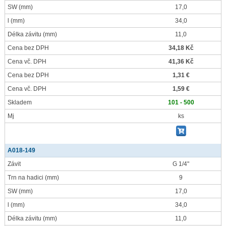
SW
(mm)
17,0
l
(mm)
34,0
Délka závitu
(mm)
11,0
Cena bez DPH
34,18 Kč
Cena vč. DPH
41,36 Kč
Cena bez DPH
1,31 €
Cena vč. DPH
1,59 €
Skladem
101 - 500
Mj
ks
A018-149
Závit
G 1/4"
Trn na hadici
(mm)
9
SW
(mm)
17,0
l
(mm)
34,0
Délka závitu
(mm)
11,0