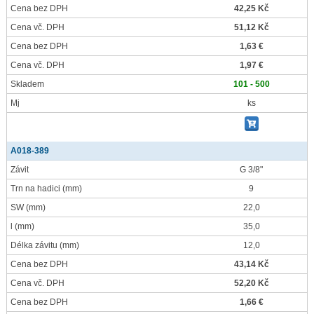
Cena bez DPH
42,25 Kč
Cena vč. DPH
51,12 Kč
Cena bez DPH
1,63 €
Cena vč. DPH
1,97 €
Skladem
101 - 500
Mj
ks
A018-389
Závit
G 3/8"
Trn na hadici
(mm)
9
SW
(mm)
22,0
l
(mm)
35,0
Délka závitu
(mm)
12,0
Cena bez DPH
43,14 Kč
Cena vč. DPH
52,20 Kč
Cena bez DPH
1,66 €