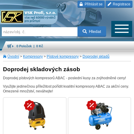
Přihlásit se
Registrace
Hledat
0 Položek | 0 Kč
Úvodní
>
Kompresory
>
Pístové kompresory
>
Doprodej skladů
Doprodej skladových zásob
Doprodej pístových kompresorů ABAC - poslední kusy za zvýhodněné ceny!
Využijte jedinečnou příležitost pořídit kvalitní kompresory ABAC za akční ceny.
Omezené množství, neváhejte!