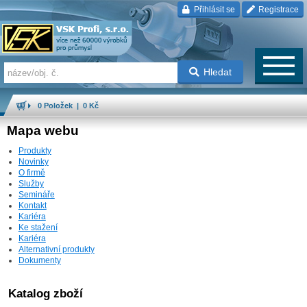
Přihlásit se
Registrace
Hledat
0 Položek | 0 Kč
Mapa webu
Produkty
Novinky
O firmě
Služby
Semináře
Kontakt
Kariéra
Ke stažení
Kariéra
Alternativní produkty
Dokumenty
Katalog zboží